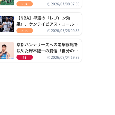
明「キャップの70％が2人の選手
2026/07/08 07:30
NBA
に集中するチームでは勝てない」
【NBA】早速の『レブロン効
果』、ケンテイビアス・コールド
ウェル・ポープがセブンティシク
2026/07/26 09:58
NBA
サーズに1年契約で加入
京都ハンナリーズへの電撃移籍を
決めた岸本隆一の覚悟「自分のエ
ゴというちっぽけなことのため
2026/08/04 19:39
B1
に、京都に来たわけではない」