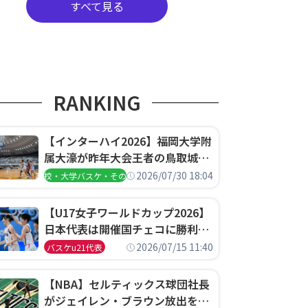
すべて見る
RANKING
【インターハイ2026】福岡大学附
属大濠が昨年大会王者の鳥取城北
を撃破、大阪薫英女学院は岐阜女
2026/07/30 18:04
高校・大学バスケ・その他
子に完勝、大会3日目試合結果
【U17女子ワールドカップ2026】
日本代表は開催国チェコに勝利し
て予選グループ3連勝で首位通
2026/07/15 11:40
バスケu21代表
過！準々決勝の相手はエジプトに
決定
【NBA】セルティックス球団社長
がジェイレン・ブラウン放出を説