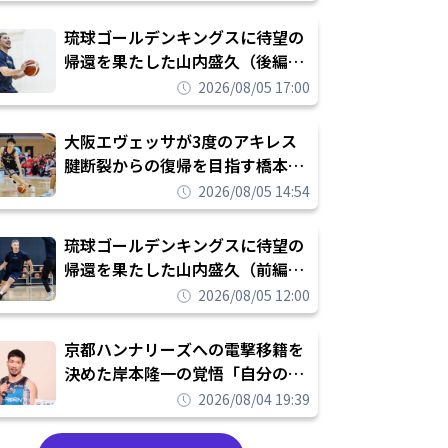
し進めて結果を求めるシーズンへ
琉球ゴールデンキングスに待望の
帰還を果たした山内盛久（後編）
「1人のウチナーンチュとしてみ
2026/08/05 17:00
んなが誇りに思えるチームにして
いく」
大阪エヴェッサが3度のアキレス
腱断裂からの復帰を目指す橋本拓
哉と契約を締結「もう一度コート
2026/08/05 14:54
に立ちたい」
琉球ゴールデンキングスに待望の
帰還を果たした山内盛久（前編）
「キングスが積み上げてきたもの
2026/08/05 12:00
を次の世代に繋いでいくのがやり
甲斐」
京都ハンナリーズへの電撃移籍を
決めた岸本隆一の覚悟「自分のエ
ゴというちっぽけなことのため
2026/08/04 19:39
に、京都に来たわけではない」