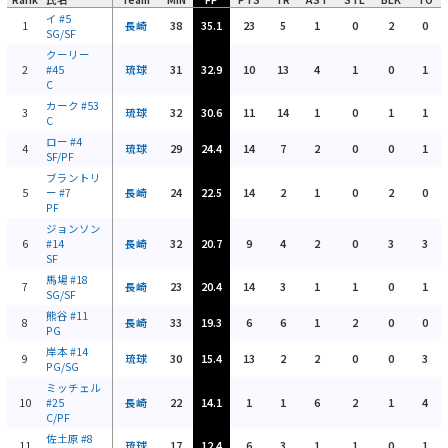
イ
#5
1
長崎
38
35.1
23
5
1
0
2
0
SG/SF
クーリー
2
#45
琉球
31
32.9
10
13
4
1
0
1
C
カーク
#53
3
琉球
32
30.6
11
14
1
0
1
1
C
ロー
#4
4
琉球
29
24.4
14
7
2
0
0
1
SF/PF
ブラントリ
5
ー
#7
長崎
24
22.5
14
2
1
0
2
0
PF
ジョンソン
6
#14
長崎
32
20.7
9
4
2
0
3
3
SF
馬場
#18
7
長崎
23
20.4
14
3
1
1
0
1
SG/SF
熊谷
#11
8
長崎
33
19.3
6
6
1
2
0
0
PG
岸本
#14
9
琉球
30
15.4
13
2
2
0
0
3
PG/SG
ミッチェル
10
#25
長崎
22
14.1
1
1
6
2
1
4
C/PF
佐土原
#8
11
琉球
17
12.4
6
3
1
1
0
1