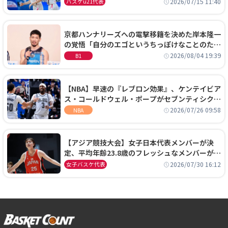
通過！準々決勝の相手はエジプトに決定
2026/07/15 11:40
バスケu21代表
京都ハンナリーズへの電撃移籍を決めた岸本隆一
の覚悟「自分のエゴというちっぽけなことのため
に、京都に来たわけではない」
2026/08/04 19:39
B1
【NBA】早速の『レブロン効果』、ケンテイビア
ス・コールドウェル・ポープがセブンティシクサ
ーズに1年契約で加入
2026/07/26 09:58
NBA
【アジア競技大会】女子日本代表メンバーが決
定、平均年齢23.8歳のフレッシュなメンバーが日
本開催の大舞台で頂点を狙う
2026/07/30 16:12
女子バスケ代表