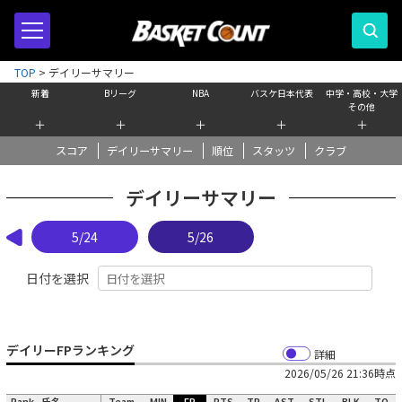
TOP
>
デイリーサマリー
新着
Bリーグ
NBA
バスケ日本代表
中学・高校・大学
その他
＋
＋
＋
＋
＋
スコア
デイリーサマリー
順位
スタッツ
クラブ
デイリーサマリー
5/24
5/26
日付を選択
デイリーFPランキング
詳細
2026/05/26 21:36時点
Rank
氏名
Team
MIN
FP
PTS
TR
AST
STL
BLK
TO