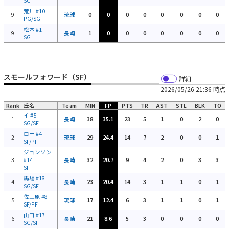
SG
荒川
#10
9
琉球
0
0
0
0
0
0
0
0
PG/SG
松本
#1
9
長崎
1
0
0
0
0
0
0
0
SG
スモールフォワード（SF）
詳細
2026/05/26 21:36 時点
Rank
氏名
Team
MIN
FP
PTS
TR
AST
STL
BLK
TO
イ
#5
1
長崎
38
35.1
23
5
1
0
2
0
SG/SF
ロー
#4
2
琉球
29
24.4
14
7
2
0
0
1
SF/PF
ジョンソン
3
#14
長崎
32
20.7
9
4
2
0
3
3
SF
馬場
#18
4
長崎
23
20.4
14
3
1
1
0
1
SG/SF
佐土原
#8
5
琉球
17
12.4
6
3
1
1
0
1
SF/PF
山口
#17
6
長崎
21
8.6
5
3
0
0
0
0
SG/SF