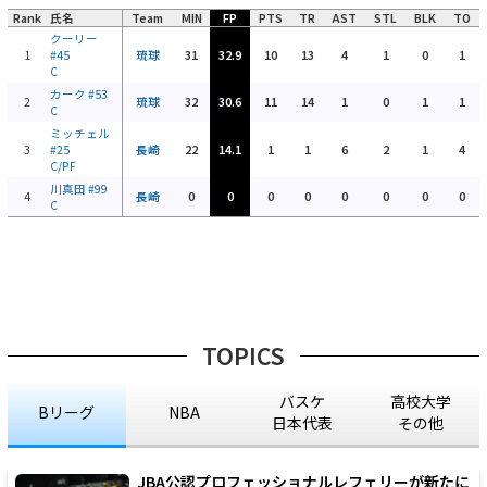
Rank
氏名
Team
MIN
FP
PTS
TR
AST
STL
BLK
TO
クーリー
1
#45
琉球
31
32.9
10
13
4
1
0
1
C
カーク
#53
2
琉球
32
30.6
11
14
1
0
1
1
C
ミッチェル
3
#25
長崎
22
14.1
1
1
6
2
1
4
C/PF
川真田
#99
4
長崎
0
0
0
0
0
0
0
0
C
TOPICS
バスケ
高校大学
Bリーグ
NBA
日本代表
その他
JBA公認プロフェッショナルレフェリーが新たに