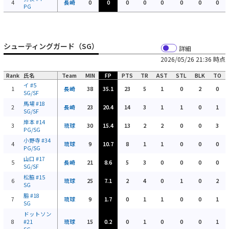
4
長崎
0
0
0
0
0
0
0
0
PG
シューティングガード（SG）
詳細
2026/05/26 21:36 時点
Rank
氏名
Team
MIN
FP
PTS
TR
AST
STL
BLK
TO
イ
#5
1
長崎
38
35.1
23
5
1
0
2
0
SG/SF
馬場
#18
2
長崎
23
20.4
14
3
1
1
0
1
SG/SF
岸本
#14
3
琉球
30
15.4
13
2
2
0
0
3
PG/SG
小野寺
#34
4
琉球
9
10.7
8
1
1
0
0
0
PG/SG
山口
#17
5
長崎
21
8.6
5
3
0
0
0
0
SG/SF
松脇
#15
6
琉球
25
7.1
2
4
0
1
0
2
SG
脇
#18
7
琉球
9
1.7
0
1
1
0
0
1
SG
ドットソン
8
#21
琉球
15
0.2
0
1
0
0
0
1