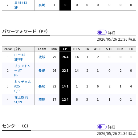
星川
#13
7
長崎
1
0
0
0
0
0
0
0
SF
パワーフォワード（PF）
詳細
2026/05/26 21:36 時点
Rank
氏名
Team
MIN
FP
PTS
TR
AST
STL
BLK
TO
ロー
#4
1
琉球
29
24.4
14
7
2
0
0
1
SF/PF
ブラントリ
2
ー
#7
長崎
24
22.5
14
2
1
0
2
0
PF
ミッチェル
3
#25
長崎
22
14.1
1
1
6
2
1
4
C/PF
佐土原
#8
4
琉球
17
12.4
6
3
1
1
0
1
SF/PF
センター（C）
詳細
2026/05/26 21:36 時点