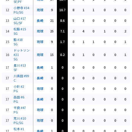
SF/PF
小野寺
#34
12
琉球
9
10.7
8
1
1
0
0
0
PG/SG
山口
#17
13
長崎
21
8.6
5
3
0
0
0
0
SG/SF
松脇
#15
14
琉球
25
7.1
2
4
0
1
0
2
SG
脇
#18
15
琉球
9
1.7
0
1
1
0
0
1
SG
ドットソン
16
#21
琉球
15
0.2
0
1
0
0
0
1
SG
星川
#13
17
長崎
1
0
0
0
0
0
0
0
SF
川真田
#99
17
長崎
0
0
0
0
0
0
0
0
C
小針
#2
17
琉球
0
0
0
0
0
0
0
0
PG
森田
#6
17
長崎
0
0
0
0
0
0
0
0
PG
平良
#47
17
琉球
0
0
0
0
0
0
0
0
PG
荒川
#10
17
琉球
0
0
0
0
0
0
0
0
PG/SG
松本
#1
17
長崎
1
0
0
0
0
0
0
0