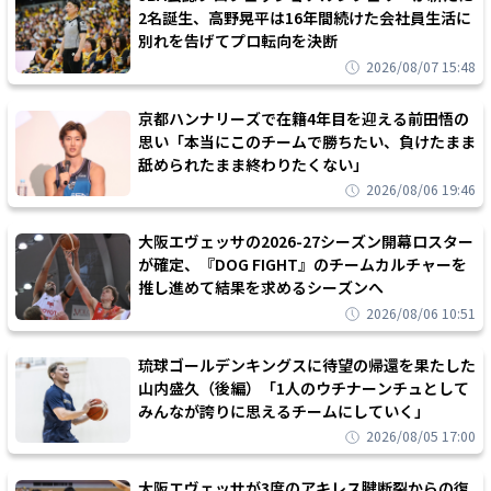
2名誕生、高野晃平は16年間続けた会社員生活に
別れを告げてプロ転向を決断
2026/08/07 15:48
京都ハンナリーズで在籍4年目を迎える前田悟の
思い「本当にこのチームで勝ちたい、負けたまま
舐められたまま終わりたくない」
2026/08/06 19:46
大阪エヴェッサの2026-27シーズン開幕ロスター
が確定、『DOG FIGHT』のチームカルチャーを
推し進めて結果を求めるシーズンへ
2026/08/06 10:51
琉球ゴールデンキングスに待望の帰還を果たした
山内盛久（後編）「1人のウチナーンチュとして
みんなが誇りに思えるチームにしていく」
2026/08/05 17:00
大阪エヴェッサが3度のアキレス腱断裂からの復