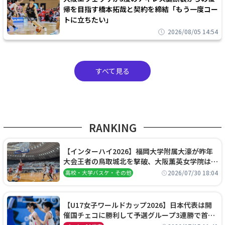
帰を目指す橋本拓哉と契約を締結「もう一度コー
トに立ちたい」
2026/08/05 14:54
すべて見る
RANKING
【インターハイ2026】福岡大学附属大濠が昨年
大会王者の鳥取城北を撃破、大阪薫英女学院は岐
阜女子に完勝、大会3日目試合結果
2026/07/30 18:04
高校・大学バスケ・その他
【U17女子ワールドカップ2026】日本代表は開
催国チェコに勝利して予選グループ3連勝で首位