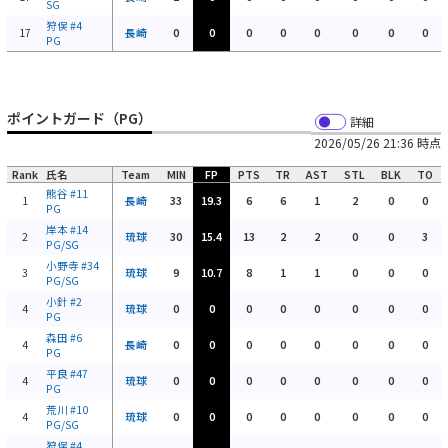
SG
狩俣
#4
17
長崎
0
0
0
0
0
0
0
0
PG
ポイントガード（PG）
詳細
2026/05/26 21:36 時点
Rank
氏名
Team
MIN
FP
PTS
TR
AST
STL
BLK
TO
熊谷
#11
1
長崎
33
19.3
6
6
1
2
0
0
PG
岸本
#14
2
琉球
30
15.4
13
2
2
0
0
3
PG/SG
小野寺
#34
3
琉球
9
10.7
8
1
1
0
0
0
PG/SG
小針
#2
4
琉球
0
0
0
0
0
0
0
0
PG
森田
#6
4
長崎
0
0
0
0
0
0
0
0
PG
平良
#47
4
琉球
0
0
0
0
0
0
0
0
PG
荒川
#10
4
琉球
0
0
0
0
0
0
0
0
PG/SG
狩俣
#4