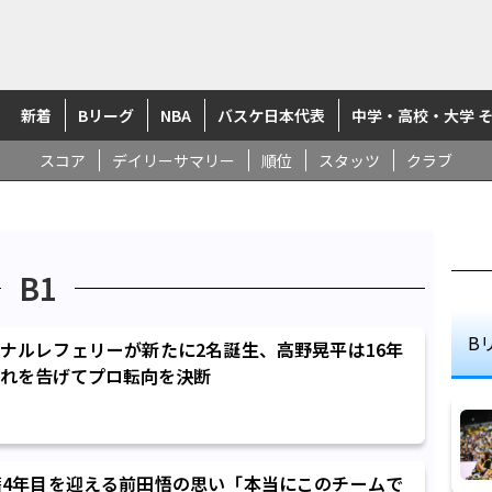
新着
Bリーグ
NBA
バスケ日本代表
中学・高校・大学 
スコア
デイリーサマリー
順位
スタッツ
クラブ
B1
B
ョナルレフェリーが新たに2名誕生、高野晃平は16年
れを告げてプロ転向を決断
4年目を迎える前田悟の思い「本当にこのチームで