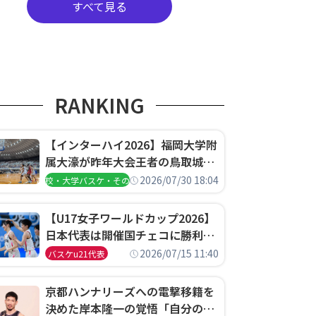
すべて見る
RANKING
【インターハイ2026】福岡大学附
属大濠が昨年大会王者の鳥取城北
を撃破、大阪薫英女学院は岐阜女
2026/07/30 18:04
高校・大学バスケ・その他
子に完勝、大会3日目試合結果
【U17女子ワールドカップ2026】
日本代表は開催国チェコに勝利し
て予選グループ3連勝で首位通
2026/07/15 11:40
バスケu21代表
過！準々決勝の相手はエジプトに
決定
京都ハンナリーズへの電撃移籍を
決めた岸本隆一の覚悟「自分のエ