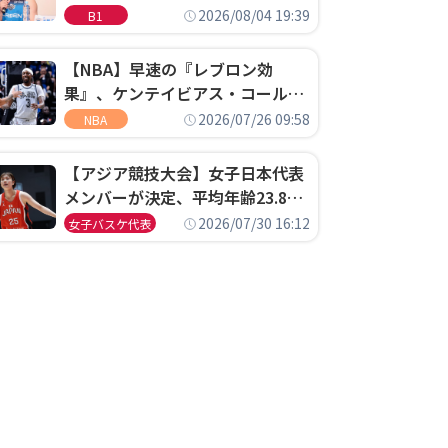
ゴというちっぽけなことのため
2026/08/04 19:39
B1
に、京都に来たわけではない」
【NBA】早速の『レブロン効
果』、ケンテイビアス・コールド
ウェル・ポープがセブンティシク
2026/07/26 09:58
NBA
サーズに1年契約で加入
【アジア競技大会】女子日本代表
メンバーが決定、平均年齢23.8歳
のフレッシュなメンバーが日本開
2026/07/30 16:12
女子バスケ代表
催の大舞台で頂点を狙う