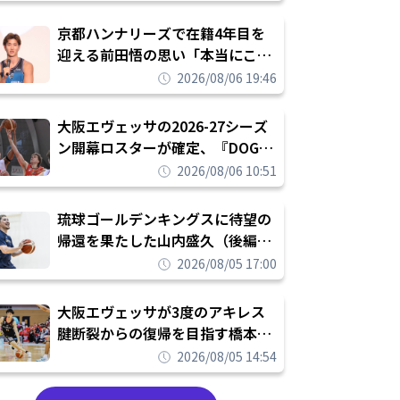
れを告げてプロ転向を決断
京都ハンナリーズで在籍4年目を
迎える前田悟の思い「本当にこの
チームで勝ちたい、負けたまま舐
2026/08/06 19:46
められたまま終わりたくない」
大阪エヴェッサの2026-27シーズ
ン開幕ロスターが確定、『DOG
FIGHT』のチームカルチャーを推
2026/08/06 10:51
し進めて結果を求めるシーズンへ
琉球ゴールデンキングスに待望の
帰還を果たした山内盛久（後編）
「1人のウチナーンチュとしてみ
2026/08/05 17:00
んなが誇りに思えるチームにして
いく」
大阪エヴェッサが3度のアキレス
腱断裂からの復帰を目指す橋本拓
哉と契約を締結「もう一度コート
2026/08/05 14:54
に立ちたい」