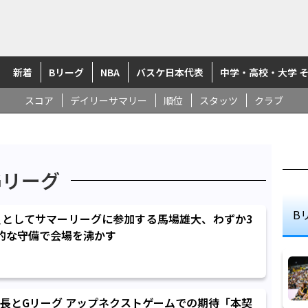
新着
Bリーグ
NBA
バスケ日本代表
中学・高校・大学 
スコア
デイリーサマリー
順位
スタッツ
クラブ
Gリーグ
B
員としてサマーリーグに参加する馬場雄大、わずか3
的な守備で会場を沸かす
長とGリーグ アップネクストゲームでの期待「本契