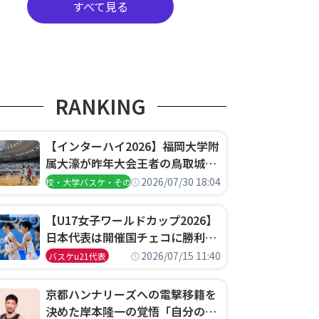
すべて見る
RANKING
【インターハイ2026】福岡大学附
属大濠が昨年大会王者の鳥取城北
を撃破、大阪薫英女学院は岐阜女
2026/07/30 18:04
高校・大学バスケ・その他
子に完勝、大会3日目試合結果
【U17女子ワールドカップ2026】
日本代表は開催国チェコに勝利し
て予選グループ3連勝で首位通
2026/07/15 11:40
バスケu21代表
過！準々決勝の相手はエジプトに
決定
京都ハンナリーズへの電撃移籍を
決めた岸本隆一の覚悟「自分のエ