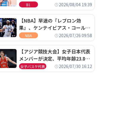
ゴというちっぽけなことのため
2026/08/04 19:39
B1
に、京都に来たわけではない」
【NBA】早速の『レブロン効
果』、ケンテイビアス・コールド
ウェル・ポープがセブンティシク
2026/07/26 09:58
NBA
サーズに1年契約で加入
【アジア競技大会】女子日本代表
メンバーが決定、平均年齢23.8歳
のフレッシュなメンバーが日本開
2026/07/30 16:12
女子バスケ代表
催の大舞台で頂点を狙う