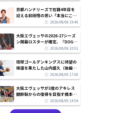
れを告げてプロ転向を決断
京都ハンナリーズで在籍4年目を
迎える前田悟の思い「本当にこの
チームで勝ちたい、負けたまま舐
2026/08/06 19:46
められたまま終わりたくない」
大阪エヴェッサの2026-27シーズ
ン開幕ロスターが確定、『DOG
FIGHT』のチームカルチャーを推
2026/08/06 10:51
し進めて結果を求めるシーズンへ
琉球ゴールデンキングスに待望の
帰還を果たした山内盛久（後編）
「1人のウチナーンチュとしてみ
2026/08/05 17:00
んなが誇りに思えるチームにして
いく」
大阪エヴェッサが3度のアキレス
腱断裂からの復帰を目指す橋本拓
哉と契約を締結「もう一度コート
2026/08/05 14:54
に立ちたい」