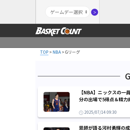
＞
TOP
>
NBA
>
Gリーグ
【NBA】ニックスの一
分の出場で5得点＆精力
2025/07/14 09:30
恩師が語る河村勇輝の成