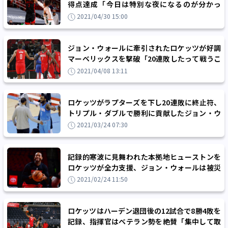
得点達成「今日は特別な夜になるのが分かっ
た」
2021/04/30 15:00
ジョン・ウォールに牽引されたロケッツが好調
マーベリックスを撃破「20連敗したって戦うこ
とをやめないチームだ」
2021/04/08 13:11
ロケッツがラプターズを下し20連敗に終止符、
トリプル・ダブルで勝利に貢献したジョン・ウ
ォール「やっと手に入れた」
2021/03/24 07:30
記録的寒波に見舞われた本拠地ヒューストンを
ロケッツが全力支援、ジョン・ウォールは被災
者に食事を提供
2021/02/24 11:50
ロケッツはハーデン退団後の12試合で8勝4敗を
記録、指揮官はベテラン勢を絶賛「集中して取