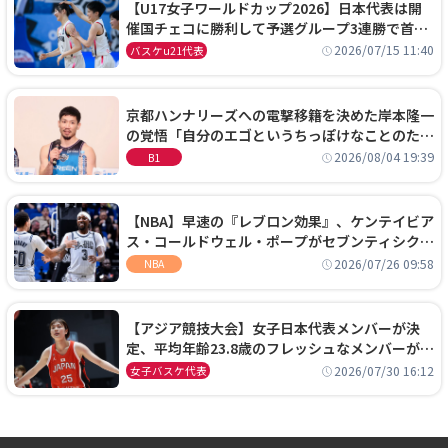
【U17女子ワールドカップ2026】日本代表は開
催国チェコに勝利して予選グループ3連勝で首位
通過！準々決勝の相手はエジプトに決定
2026/07/15 11:40
バスケu21代表
京都ハンナリーズへの電撃移籍を決めた岸本隆一
の覚悟「自分のエゴというちっぽけなことのため
に、京都に来たわけではない」
2026/08/04 19:39
B1
【NBA】早速の『レブロン効果』、ケンテイビア
ス・コールドウェル・ポープがセブンティシクサ
ーズに1年契約で加入
2026/07/26 09:58
NBA
【アジア競技大会】女子日本代表メンバーが決
定、平均年齢23.8歳のフレッシュなメンバーが日
本開催の大舞台で頂点を狙う
2026/07/30 16:12
女子バスケ代表