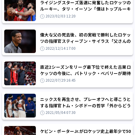
ライジングスターズ落選に発奮したロケッツの
ルーキー、タリ・イーソン「僕はトップルーキ
ーの一人」
2023/02/03 12:20
偉大な父の死去後、初の実戦で勝利したロケッ
ツの指揮官スティーブン・サイラス「父さんの
息子であることをとても誇りに思う」
2022/12/14 17:00
直近2シーズンをリーグ最下位で終えた古巣ロ
ケッツの今後に、パトリック・ベバリーが期待
「彼らは正しい方向に進んでいる」
2022/07/29 16:45
ニックスを再生させ、プレーオフへと導こうと
する指揮官トム・シボドーの哲学「外からどう
評価されていようが私には関係ない」
2021/05/04 07:30
ケビン・ポーターJr.がロケッツ史上最年少で50