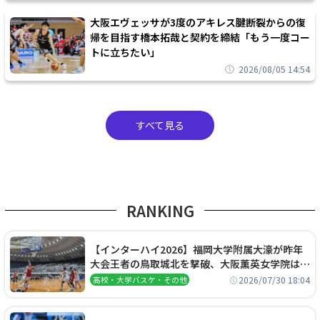
大阪エヴェッサが3度のアキレス腱断裂からの復
帰を目指す橋本拓哉と契約を締結「もう一度コー
トに立ちたい」
2026/08/05 14:54
すべて見る
RANKING
【インターハイ2026】福岡大学附属大濠が昨年
大会王者の鳥取城北を撃破、大阪薫英女学院は岐
阜女子に完勝、大会3日目試合結果
2026/07/30 18:04
高校・大学バスケ・その他