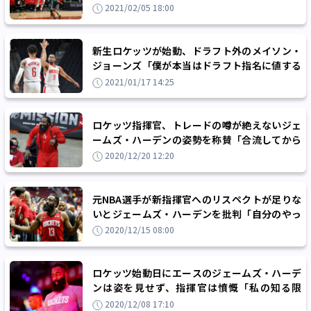
り組んでくれている」
2021/02/05 18:00
新生ロケッツが始動、ドラフト外のメイソン・
ジョーンズ「僕が本当はドラフト指名に値する
選手だと示したかった」
2021/01/17 14:25
ロケッツ指揮官、トレードの噂が絶えないジェ
ームズ・ハーデンの姿勢を称賛「合流してから
全力で取り組んでいる」
2020/12/20 12:20
元NBA選手が新指揮官へのリスペクトが足りな
いとジェームズ・ハーデンを批判「自分のやっ
ていることを見直すべき」
2020/12/15 08:00
ロケッツ始動日にエースのジェームズ・ハーデ
ンは姿を見せず、指揮官は憤慨「私の知る限
り、合流時期は未定」
2020/12/08 17:10