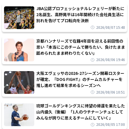
JBA公認プロフェッショナルレフェリーが新たに
2名誕生、高野晃平は16年間続けた会社員生活に
別れを告げてプロ転向を決断
2026/08/07 15:48
京都ハンナリーズで在籍4年目を迎える前田悟の
思い「本当にこのチームで勝ちたい、負けたまま
舐められたまま終わりたくない」
2026/08/06 19:46
大阪エヴェッサの2026-27シーズン開幕ロスター
が確定、『DOG FIGHT』のチームカルチャーを
推し進めて結果を求めるシーズンへ
2026/08/06 10:51
琉球ゴールデンキングスに待望の帰還を果たした
山内盛久（後編）「1人のウチナーンチュとして
みんなが誇りに思えるチームにしていく」
2026/08/05 17:00