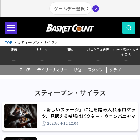
＞
TOP
>
スティーブン・サイラス
新着
Bリーグ
NBA
バスケ日本代表
中学・高校・大学
その他
＋
＋
＋
＋
＋
スコア
デイリーサマリー
順位
スタッツ
クラブ
スティーブン・サイラス
『新しいステージ』に足を踏み入れるロケッ
ツ、見据える補強はビクター・ウェンバニャマ
とジェームズ・ハーデン!?
2023/04/12 12:00