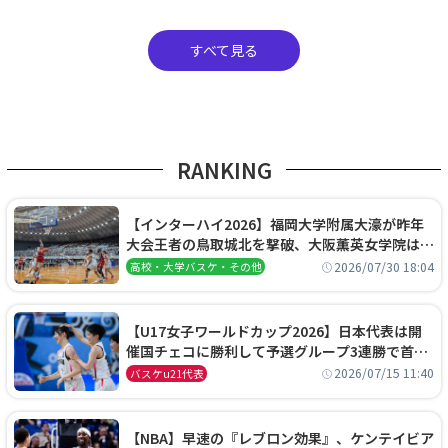
すべて見る
RANKING
【インターハイ2026】福岡大学附属大濠が昨年
大会王者の鳥取城北を撃破、大阪薫英女学院は岐
阜女子に完勝、大会3日目試合結果
2026/07/30 18:04
高校・大学バスケ・その他
【U17女子ワールドカップ2026】日本代表は開
催国チェコに勝利して予選グループ3連勝で首位
通過！準々決勝の相手はエジプトに決定
2026/07/15 11:40
バスケu21代表
【NBA】早速の『レブロン効果』、ケンテイビア