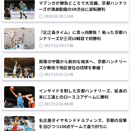
マブンガが勝負どころで大活躍、京都ハンナリ
ーズが満身創痍のSR渋谷に逆転勝利
2018/01/28 13:00
『比江島タイム』に真っ向勝負！ 粘った京都ハ
ンナリーズが三河10戦目で初勝利
2017/12/24 17:45
我慢の守備から劇的な結末へ、京都ハンナリー
ズが敵地で地区首位の琉球を撃破！
2017/12/21 11:00
インサイドを制した京都ハンナリーズ、延長の
末に三遠とのロースコアゲームに勝利
2017/12/16 08:00
名古屋ダイヤモンドドルフィンズ、京都の反撃
を浴びつつ100点ゲームで返り討ちに