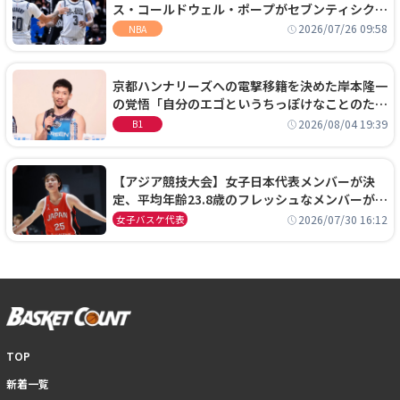
ス・コールドウェル・ポープがセブンティシクサ
ーズに1年契約で加入
2026/07/26 09:58
NBA
京都ハンナリーズへの電撃移籍を決めた岸本隆一
の覚悟「自分のエゴというちっぽけなことのため
に、京都に来たわけではない」
2026/08/04 19:39
B1
【アジア競技大会】女子日本代表メンバーが決
定、平均年齢23.8歳のフレッシュなメンバーが日
本開催の大舞台で頂点を狙う
2026/07/30 16:12
女子バスケ代表
TOP
新着一覧