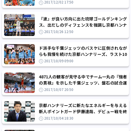
2017/12/02 17:50
『波』が良い方向に出た琉球ゴールデンキング
ス、出だしのディフェンスを強調し京都ハンナ
リーズに快勝！
2017/10/26 12:50
ド派手な千葉ジェッツのバスケに圧倒されなが
らも我慢を続けた京都ハンナリーズ、ラスト10
分を26-6の大反攻で逆転勝利！
2017/10/09 09:00
4871人の観客が見守る中でチーム一丸の『強者
の貫禄』を示した千葉ジェッツ、盤石の試合運
びで京都ハンナリーズを下す
2017/10/07 20:50
京都ハンナリーズに新たなエネルギーを与える
新人ポイントガード伊藤達哉、デビュー戦を終
え「楽しんでプレーできました」
2017/10/04 18:30