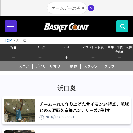
＞
TOP
>
浜口炎
新着
Bリーグ
NBA
バスケ日本代表
中学・高校・大学
その他
＋
＋
＋
＋
＋
スコア
デイリーサマリー
順位
スタッツ
クラブ
浜口炎
チーム一丸で作り上げたサイモン34得点、琉球
との大混戦を京都ハンナリーズが制す
2018/10/18 08:31