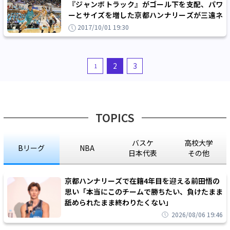
『ジャンボトラック』がゴール下を支配、パワ
ーとサイズを増した京都ハンナリーズが三遠ネ
オフェニックスに開幕2連勝！
2017/10/01 19:30
2
3
1
TOPICS
バスケ
高校大学
Bリーグ
NBA
日本代表
その他
京都ハンナリーズで在籍4年目を迎える前田悟の
思い「本当にこのチームで勝ちたい、負けたまま
舐められたまま終わりたくない」
2026/08/06 19:46