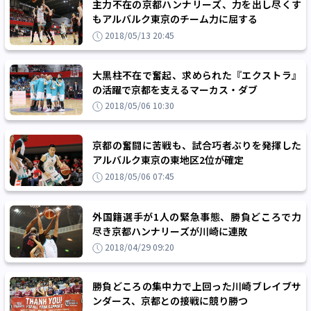
主力不在の京都ハンナリーズ、力を出し尽くす
もアルバルク東京のチーム力に屈する
2018/05/13 20:45
大黒柱不在で奮起、求められた『エクストラ』
の活躍で京都を支えるマーカス・ダブ
2018/05/06 10:30
京都の奮闘に苦戦も、試合巧者ぶりを発揮した
アルバルク東京の東地区2位が確定
2018/05/06 07:45
外国籍選手が1人の緊急事態、勝負どころで力
尽き京都ハンナリーズが川崎に連敗
2018/04/29 09:20
勝負どころの集中力で上回った川崎ブレイブサ
ンダース、京都との接戦に競り勝つ