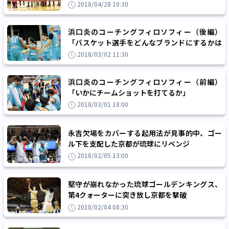
2018/04/28 10:30
浜口炎のコーチングフィロソフィー（後編）
「バスケット選手をどんなブランドにするかは
僕たち次第」
2018/03/02 11:30
浜口炎のコーチングフィロソフィー（前編）
「いかにチームショットを打てるか」
2018/03/01 18:00
永吉欠場をカバーする起用法が見事的中、ゴー
ル下を支配した京都が琉球にリベンジ
2018/02/05 13:00
堅守が崩れなかった琉球ゴールデンキングス、
第4クォーターに突き放し京都を撃破
2018/02/04 08:30