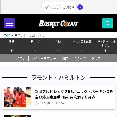
＞
TOP
>
ラモント・ハミルトン
新着
Bリーグ
NBA
バスケ日本代表
中学・高校・大学
その他
＋
＋
＋
＋
＋
スコア
デイリーサマリー
順位
スタッツ
クラブ
ラモント・ハミルトン
新潟アルビレックスBBがニック・パーキンズを
含む外国籍選手3名の契約満了を発表
2020/05/19 15:41