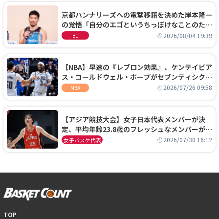
京都ハンナリーズへの電撃移籍を決めた岸本隆一
の覚悟「自分のエゴというちっぽけなことのため
に、京都に来たわけではない」
2026/08/04 19:39
B1
【NBA】早速の『レブロン効果』、ケンテイビア
ス・コールドウェル・ポープがセブンティシクサ
ーズに1年契約で加入
2026/07/26 09:58
NBA
【アジア競技大会】女子日本代表メンバーが決
定、平均年齢23.8歳のフレッシュなメンバーが日
本開催の大舞台で頂点を狙う
2026/07/30 16:12
女子バスケ代表
TOP