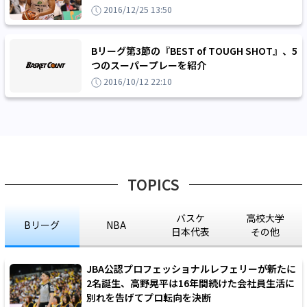
長で破り連敗ストップ
2016/12/25 13:50
Bリーグ第3節の『BEST of TOUGH SHOT』、5
つのスーパープレーを紹介
2016/10/12 22:10
TOPICS
バスケ
高校大学
Bリーグ
NBA
日本代表
その他
JBA公認プロフェッショナルレフェリーが新たに
2名誕生、高野晃平は16年間続けた会社員生活に
別れを告げてプロ転向を決断