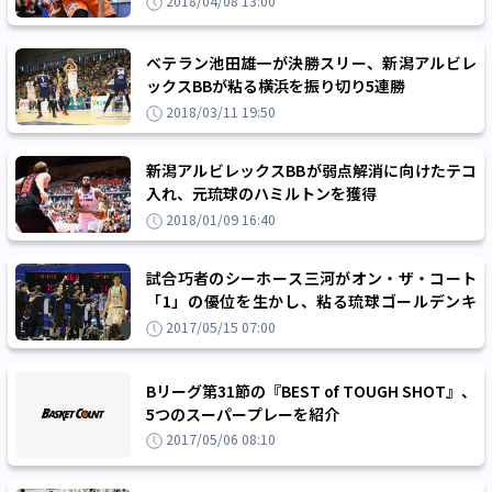
2018/04/08 13:00
ベテラン池田雄一が決勝スリー、新潟アルビレ
ックスBBが粘る横浜を振り切り5連勝
2018/03/11 19:50
新潟アルビレックスBBが弱点解消に向けたテコ
入れ、元琉球のハミルトンを獲得
2018/01/09 16:40
試合巧者のシーホース三河がオン・ザ・コート
「1」の優位を生かし、粘る琉球ゴールデンキ
ングスを振り切り『4強』進出！
2017/05/15 07:00
Bリーグ第31節の『BEST of TOUGH SHOT』、
5つのスーパープレーを紹介
2017/05/06 08:10