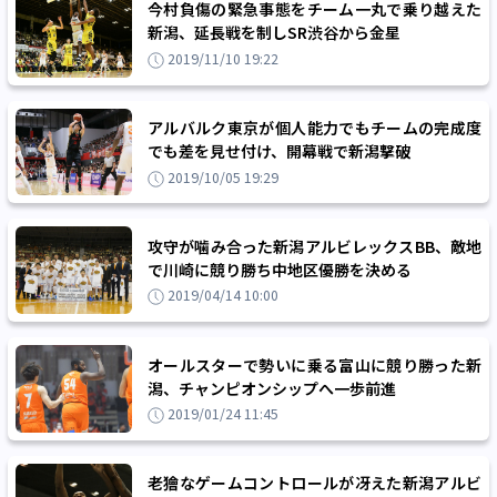
今村負傷の緊急事態をチーム一丸で乗り越えた
新潟、延長戦を制しSR渋谷から金星
2019/11/10 19:22
アルバルク東京が個人能力でもチームの完成度
でも差を見せ付け、開幕戦で新潟撃破
2019/10/05 19:29
攻守が噛み合った新潟アルビレックスBB、敵地
で川崎に競り勝ち中地区優勝を決める
2019/04/14 10:00
オールスターで勢いに乗る富山に競り勝った新
潟、チャンピオンシップへ一歩前進
2019/01/24 11:45
老獪なゲームコントロールが冴えた新潟アルビ