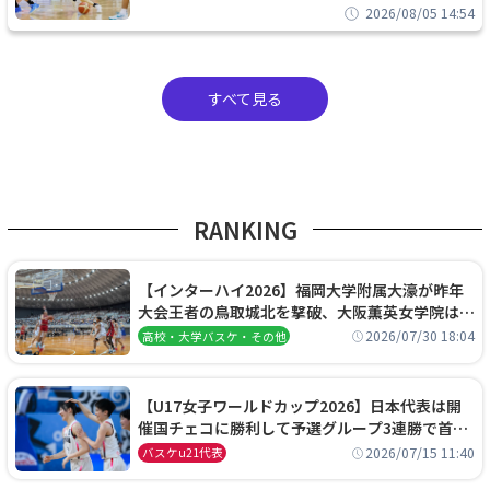
2026/08/05 14:54
すべて見る
RANKING
【インターハイ2026】福岡大学附属大濠が昨年
大会王者の鳥取城北を撃破、大阪薫英女学院は岐
阜女子に完勝、大会3日目試合結果
2026/07/30 18:04
高校・大学バスケ・その他
【U17女子ワールドカップ2026】日本代表は開
催国チェコに勝利して予選グループ3連勝で首位
通過！準々決勝の相手はエジプトに決定
2026/07/15 11:40
バスケu21代表