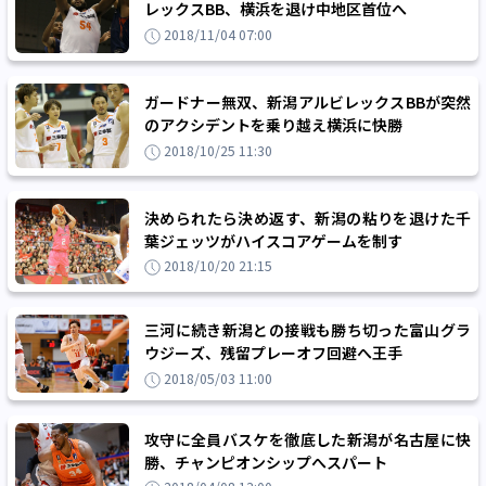
レックスBB、横浜を退け中地区首位へ
2018/11/04 07:00
ガードナー無双、新潟アルビレックスBBが突然
のアクシデントを乗り越え横浜に快勝
2018/10/25 11:30
決められたら決め返す、新潟の粘りを退けた千
葉ジェッツがハイスコアゲームを制す
2018/10/20 21:15
三河に続き新潟との接戦も勝ち切った富山グラ
ウジーズ、残留プレーオフ回避へ王手
2018/05/03 11:00
攻守に全員バスケを徹底した新潟が名古屋に快
勝、チャンピオンシップへスパート