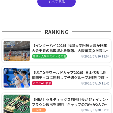
すべて見る
RANKING
【インターハイ2026】福岡大学附属大濠が昨年
大会王者の鳥取城北を撃破、大阪薫英女学院は岐
阜女子に完勝、大会3日目試合結果
2026/07/30 18:04
高校・大学バスケ・その他
【U17女子ワールドカップ2026】日本代表は開
催国チェコに勝利して予選グループ3連勝で首位
通過！準々決勝の相手はエジプトに決定
2026/07/15 11:40
バスケu21代表
【NBA】セルティックス球団社長がジェイレン・
ブラウン放出を説明「キャップの70％が2人の選
手に集中するチームでは勝てない」
2026/07/08 07:30
NBA