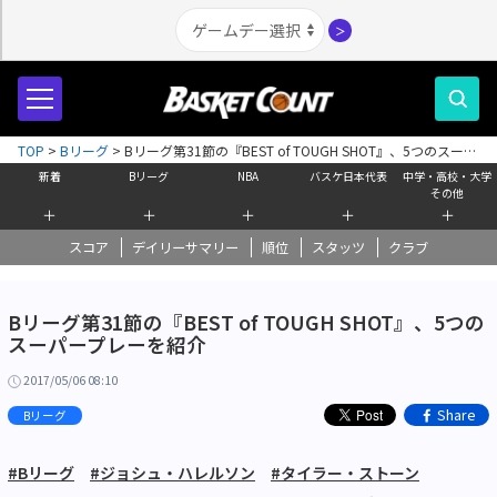
＞
TOP
>
Bリーグ
>
Bリーグ第31節の『BEST of TOUGH SHOT』、5つのスーパ
ープレーを紹介
新着
Bリーグ
NBA
バスケ日本代表
中学・高校・大学
その他
＋
＋
＋
＋
＋
スコア
デイリーサマリー
順位
スタッツ
クラブ
Bリーグ第31節の『BEST of TOUGH SHOT』、5つの
スーパープレーを紹介
2017/05/06 08:10
Share
Bリーグ
#Bリーグ
#ジョシュ・ハレルソン
#タイラー・ストーン