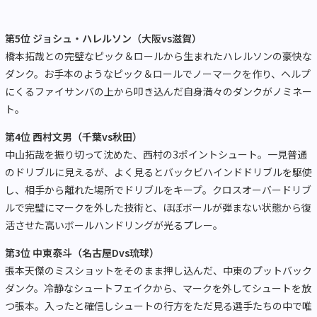
第5位 ジョシュ・ハレルソン（大阪vs滋賀）
橋本拓哉との完璧なピック＆ロールから生まれたハレルソンの豪快な
ダンク。お手本のようなピック＆ロールでノーマークを作り、ヘルプ
にくるファイサンバの上から叩き込んだ自身満々のダンクがノミネー
ト。
第4位 西村文男（千葉vs秋田）
中山拓哉を振り切って沈めた、西村の3ポイントシュート。一見普通
のドリブルに見えるが、よく見るとバックビハインドドリブルを駆使
し、相手から離れた場所でドリブルをキープ。クロスオーバードリブ
ルで完璧にマークを外した技術と、ほぼボールが弾まない状態から復
活させた高いボールハンドリングが光るプレー。
第3位 中東泰斗（名古屋Dvs琉球）
張本天傑のミスショットをそのまま押し込んだ、中東のプットバック
ダンク。冷静なシュートフェイクから、マークを外してシュートを放
つ張本。入ったと確信しシュートの行方をただ見る選手たちの中で唯