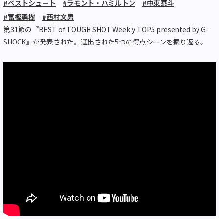
#ベストシュート
#ラモント・ハミルトン
#中東泰斗
#富樫勇樹
#西村文男
第31節の『BEST of TOUGH SHOT Weekly TOP5 presented by G-
SHOCK』が発表された。選出された5つの得点シーンを振り返る。