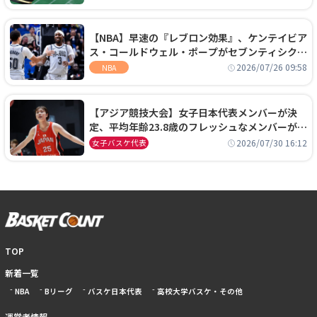
【NBA】早速の『レブロン効果』、ケンテイビア
ス・コールドウェル・ポープがセブンティシクサ
ーズに1年契約で加入
2026/07/26 09:58
NBA
【アジア競技大会】女子日本代表メンバーが決
定、平均年齢23.8歳のフレッシュなメンバーが日
本開催の大舞台で頂点を狙う
2026/07/30 16:12
女子バスケ代表
TOP
新着一覧
NBA
Bリーグ
バスケ日本代表
高校大学バスケ・その他
運営者情報