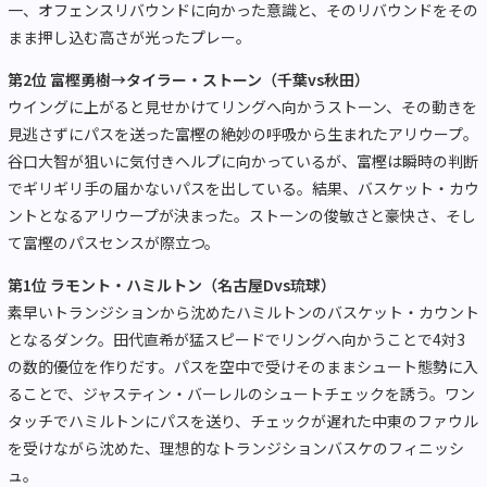
一、オフェンスリバウンドに向かった意識と、そのリバウンドをその
まま押し込む高さが光ったプレー。
第2位 富樫勇樹→タイラー・ストーン（千葉vs秋田）
ウイングに上がると見せかけてリングへ向かうストーン、その動きを
見逃さずにパスを送った富樫の絶妙の呼吸から生まれたアリウープ。
谷口大智が狙いに気付きヘルプに向かっているが、富樫は瞬時の判断
でギリギリ手の届かないパスを出している。結果、バスケット・カウ
ントとなるアリウープが決まった。ストーンの俊敏さと豪快さ、そし
て富樫のパスセンスが際立つ。
第1位 ラモント・ハミルトン（名古屋Dvs琉球）
素早いトランジションから沈めたハミルトンのバスケット・カウント
となるダンク。田代直希が猛スピードでリングへ向かうことで4対3
の数的優位を作りだす。パスを空中で受けそのままシュート態勢に入
ることで、ジャスティン・バーレルのシュートチェックを誘う。ワン
タッチでハミルトンにパスを送り、チェックが遅れた中東のファウル
を受けながら沈めた、理想的なトランジションバスケのフィニッシ
ュ。