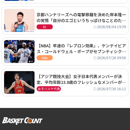
京都ハンナリーズへの電撃移籍を決めた岸本隆一
の覚悟「自分のエゴというちっぽけなことのため
に、京都に来たわけではない」
2026/08/04 19:39
B1
【NBA】早速の『レブロン効果』、ケンテイビア
ス・コールドウェル・ポープがセブンティシクサ
ーズに1年契約で加入
2026/07/26 09:58
NBA
【アジア競技大会】女子日本代表メンバーが決
定、平均年齢23.8歳のフレッシュなメンバーが日
本開催の大舞台で頂点を狙う
2026/07/30 16:12
女子バスケ代表