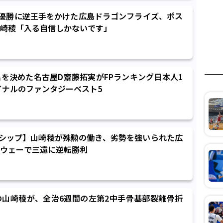
優勝に逆王手をかけた広島ドラゴンフライズ、ポス
崎稜「入る自信しかないです」
を決めた名古屋D齋藤拓実がFPランキング日本人1
イナルのファンタジーベスト5
シップ】山崎稜が殊勲の働き、劣勢を強いられた広
ウェーで三遠に逆転勝利
山崎稜が、全治6週間の左第2中手骨基部裂離骨折