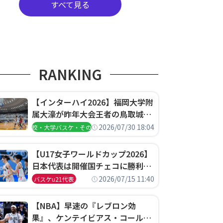
すべて見る
RANKING
【インターハイ2026】福岡大学附
属大濠が昨年大会王者の鳥取城北
を撃破、大阪薫英女学院は岐阜女
2026/07/30 18:04
高校・大学バスケ・その他
子に完勝、大会3日目試合結果
【U17女子ワールドカップ2026】
日本代表は開催国チェコに勝利し
て予選グループ3連勝で首位通
2026/07/15 11:40
バスケu21代表
過！準々決勝の相手はエジプトに
決定
【NBA】早速の『レブロン効
果』、ケンテイビアス・コールド