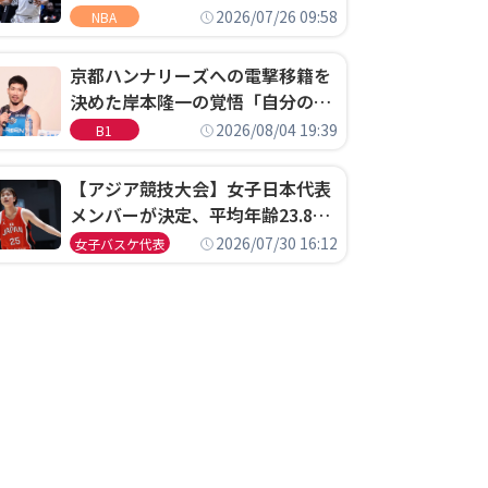
ウェル・ポープがセブンティシク
2026/07/26 09:58
NBA
サーズに1年契約で加入
京都ハンナリーズへの電撃移籍を
決めた岸本隆一の覚悟「自分のエ
ゴというちっぽけなことのため
2026/08/04 19:39
B1
に、京都に来たわけではない」
【アジア競技大会】女子日本代表
メンバーが決定、平均年齢23.8歳
のフレッシュなメンバーが日本開
2026/07/30 16:12
女子バスケ代表
催の大舞台で頂点を狙う