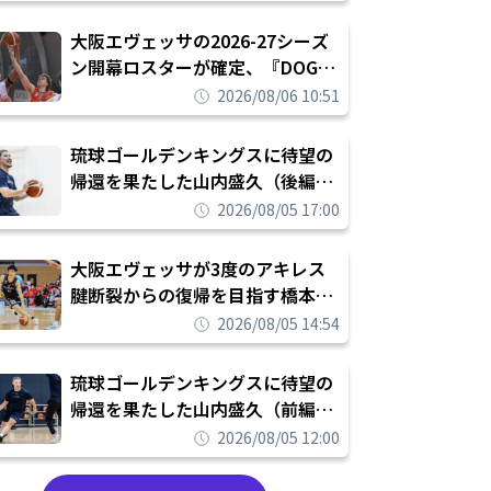
められたまま終わりたくない」
大阪エヴェッサの2026-27シーズ
ン開幕ロスターが確定、『DOG
FIGHT』のチームカルチャーを推
2026/08/06 10:51
し進めて結果を求めるシーズンへ
琉球ゴールデンキングスに待望の
帰還を果たした山内盛久（後編）
「1人のウチナーンチュとしてみ
2026/08/05 17:00
んなが誇りに思えるチームにして
いく」
大阪エヴェッサが3度のアキレス
腱断裂からの復帰を目指す橋本拓
哉と契約を締結「もう一度コート
2026/08/05 14:54
に立ちたい」
琉球ゴールデンキングスに待望の
帰還を果たした山内盛久（前編）
「キングスが積み上げてきたもの
2026/08/05 12:00
を次の世代に繋いでいくのがやり
甲斐」