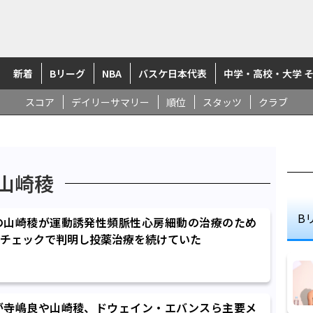
新着
Bリーグ
NBA
バスケ日本代表
中学・高校・大学 
スコア
デイリーサマリー
順位
スタッツ
クラブ
山崎稜
B
の山崎稜が運動誘発性頻脈性心房細動の治療のため
チェックで判明し投薬治療を続けていた
が寺嶋良や山崎稜、ドウェイン・エバンスら主要メ