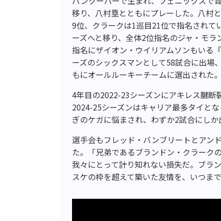
バンクーバーで生まれ、フェニックスで
移り、八村塁とともにプレーした。八村とは
9位、クラークは1巡目21位で指名され
ーズへと移り、全体2位指名のジャ・モラン
指名にザイオン・ウイリアムソンもいる『
ーズのシックスマンとして58試合に出場、
もにオールルーキーチームに選出された
4年目の2022-23シーズンにアキレス腱
2024-25シーズンはキャリア最多タイ
ぎのケガに悩まされ、わずか2試合にしか
選手会もフレッド・バンブリートとアン
た。「兄弟であるブランドン・クラーク
我々にとって計り知れない損失だ。ブラ
スケの枠を超えて築いた友情を、いつま