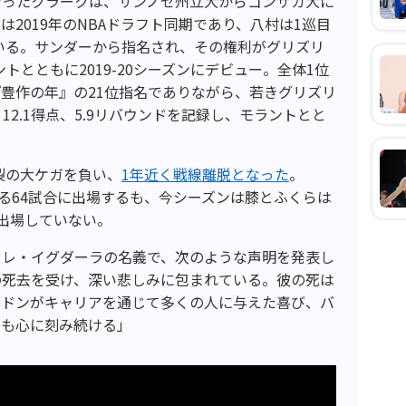
育ったクラークは、サンノゼ州立大からゴンザガ大に
2019年のNBAドラフト同期であり、八村は1巡目
ている。サンダーから指名され、その権利がグリズリ
トとともに2019-20シーズンにデビュー。全体1位
豊作の年』の21位指名でありながら、若きグリズリ
12.1得点、5.9リバウンドを記録し、モラントとと
。
断裂の大ケガを負い、
1年近く戦線離脱となった
。
となる64試合に出場するも、今シーズンは膝とふくらは
出場していない。
ドレ・イグダーラの名義で、次のような声明を発表し
の死去を受け、深い悲しみに包まれている。彼の死は
ンドンがキャリアを通じて多くの人に与えた喜び、バ
でも心に刻み続ける」