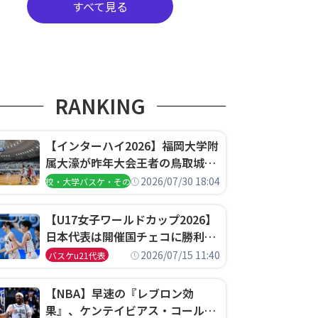
すべて見る
RANKING
【インターハイ2026】福岡大学附
属大濠が昨年大会王者の鳥取城北
を撃破、大阪薫英女学院は岐阜女
2026/07/30 18:04
高校・大学バスケ・その他
子に完勝、大会3日目試合結果
【U17女子ワールドカップ2026】
日本代表は開催国チェコに勝利し
て予選グループ3連勝で首位通
2026/07/15 11:40
バスケu21代表
過！準々決勝の相手はエジプトに
決定
【NBA】早速の『レブロン効
果』、ケンテイビアス・コールド