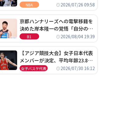
ウェル・ポープがセブンティシク
2026/07/26 09:58
NBA
サーズに1年契約で加入
京都ハンナリーズへの電撃移籍を
決めた岸本隆一の覚悟「自分のエ
ゴというちっぽけなことのため
2026/08/04 19:39
B1
に、京都に来たわけではない」
【アジア競技大会】女子日本代表
メンバーが決定、平均年齢23.8歳
のフレッシュなメンバーが日本開
2026/07/30 16:12
女子バスケ代表
催の大舞台で頂点を狙う