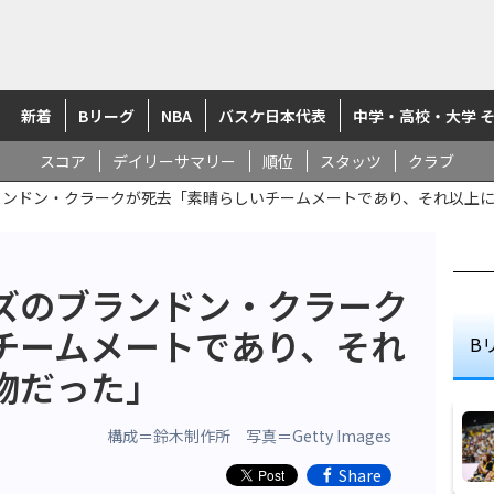
新着
Bリーグ
NBA
バスケ日本代表
中学・高校・大学 
スコア
デイリーサマリー
順位
スタッツ
クラブ
ランドン・クラークが死去「素晴らしいチームメートであり、それ以上
ーズのブランドン・クラーク
チームメートであり、それ
B
物だった」
構成＝鈴木制作所 写真＝Getty Images
Share