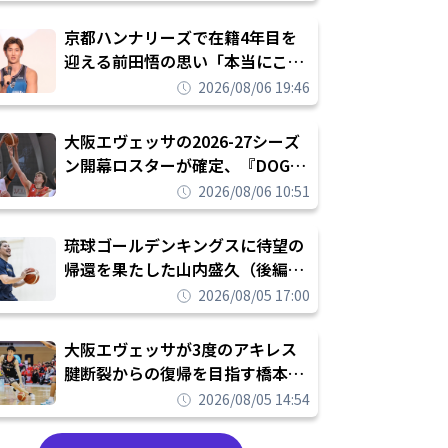
れを告げてプロ転向を決断
京都ハンナリーズで在籍4年目を
迎える前田悟の思い「本当にこの
チームで勝ちたい、負けたまま舐
2026/08/06 19:46
められたまま終わりたくない」
大阪エヴェッサの2026-27シーズ
ン開幕ロスターが確定、『DOG
FIGHT』のチームカルチャーを推
2026/08/06 10:51
し進めて結果を求めるシーズンへ
琉球ゴールデンキングスに待望の
帰還を果たした山内盛久（後編）
「1人のウチナーンチュとしてみ
2026/08/05 17:00
んなが誇りに思えるチームにして
いく」
大阪エヴェッサが3度のアキレス
腱断裂からの復帰を目指す橋本拓
哉と契約を締結「もう一度コート
2026/08/05 14:54
に立ちたい」