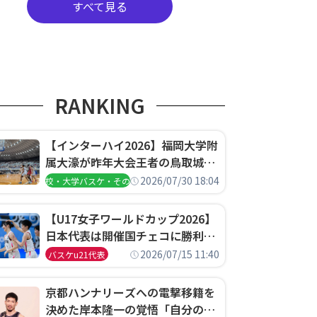
すべて見る
RANKING
【インターハイ2026】福岡大学附
属大濠が昨年大会王者の鳥取城北
を撃破、大阪薫英女学院は岐阜女
2026/07/30 18:04
高校・大学バスケ・その他
子に完勝、大会3日目試合結果
【U17女子ワールドカップ2026】
日本代表は開催国チェコに勝利し
て予選グループ3連勝で首位通
2026/07/15 11:40
バスケu21代表
過！準々決勝の相手はエジプトに
決定
京都ハンナリーズへの電撃移籍を
決めた岸本隆一の覚悟「自分のエ