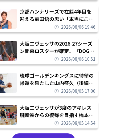
れを告げてプロ転向を決断
京都ハンナリーズで在籍4年目を
迎える前田悟の思い「本当にこの
チームで勝ちたい、負けたまま舐
2026/08/06 19:46
められたまま終わりたくない」
大阪エヴェッサの2026-27シーズ
ン開幕ロスターが確定、『DOG
FIGHT』のチームカルチャーを推
2026/08/06 10:51
し進めて結果を求めるシーズンへ
琉球ゴールデンキングスに待望の
帰還を果たした山内盛久（後編）
「1人のウチナーンチュとしてみ
2026/08/05 17:00
んなが誇りに思えるチームにして
いく」
大阪エヴェッサが3度のアキレス
腱断裂からの復帰を目指す橋本拓
哉と契約を締結「もう一度コート
2026/08/05 14:54
に立ちたい」