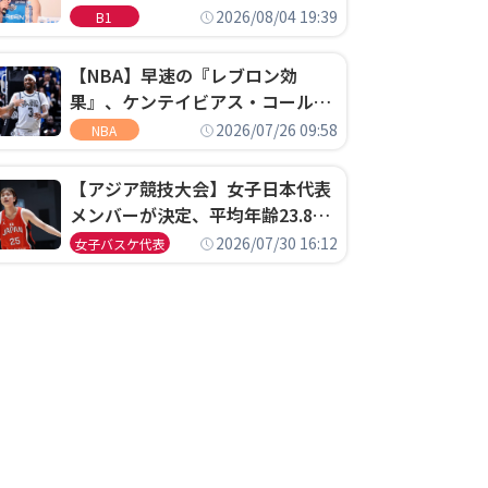
ゴというちっぽけなことのため
2026/08/04 19:39
B1
に、京都に来たわけではない」
【NBA】早速の『レブロン効
果』、ケンテイビアス・コールド
ウェル・ポープがセブンティシク
2026/07/26 09:58
NBA
サーズに1年契約で加入
【アジア競技大会】女子日本代表
メンバーが決定、平均年齢23.8歳
のフレッシュなメンバーが日本開
2026/07/30 16:12
女子バスケ代表
催の大舞台で頂点を狙う