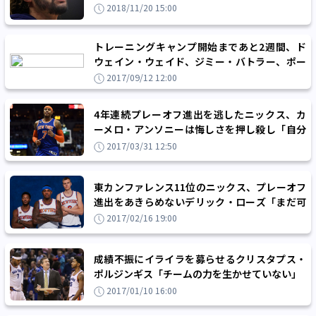
2018/11/20 15:00
トレーニングキャンプ開始まであと2週間、ド
ウェイン・ウェイド、ジミー・バトラー、ポー
ル・ジョージが揃って調整
2017/09/12 12:00
4年連続プレーオフ進出を逃したニックス、カ
ーメロ・アンソニーは悔しさを押し殺し「自分
の役割が分からない」と漏らす
2017/03/31 12:50
東カンファレンス11位のニックス、プレーオフ
進出をあきらめないデリック・ローズ「まだ可
能性はある」
2017/02/16 19:00
成績不振にイライラを募らせるクリスタプス・
ポルジンギス「チームの力を生かせていない」
2017/01/10 16:00