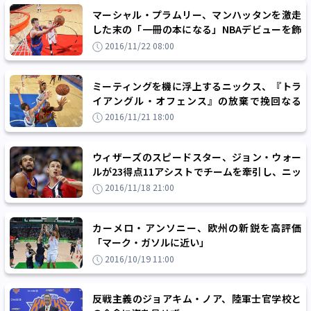
マーシャル・プラムリー、マンハッタンを激走
した末の「一冊の本になる」NBAデビューを飾
る
2016/11/22 08:00
ミーティングを機に浮上するニックス、『トラ
イアングル・オフェンス』の放棄で挽回なる
か？
2016/11/21 18:00
ウィザーズのスピードスター、ジョン・ウォー
ルが23得点11アシストでチームを牽引し、ニッ
クスを撃破
2016/11/18 21:00
カーメロ・アンソニー、欧州の新鋭を高評価
「マーク・ガソルに近い」
2016/10/19 11:00
反戦主義のジョアキム・ノア、陸軍士官学校と