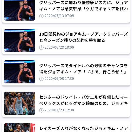
クリッパーズに加わり優勝争いの力に、ジョア
キム・ノアは意気軒昂「ケガでキャリアを終わ
りにしたくなかった」
2020/07/13 07:09
10日間契約のジョアキム・ノア、クリッパーズ
と今シーズン残りの契約を勝ち取る
2020/06/29 18:00
クリッパーズでタイトルへの最後のチャンスを
得たジョアキム・ノア「『さあ、行こうぜ！』
という気持ちでいっぱいだ」
2020/06/09 17:30
センターのドワイト・パウエルが負傷したマー
ベリックスがビッグマン確保のため、ジョアキ
ム・ノアに連絡との噂
2020/01/23 12:30
レイカーズ入りがなくなったジョアキム・ノア