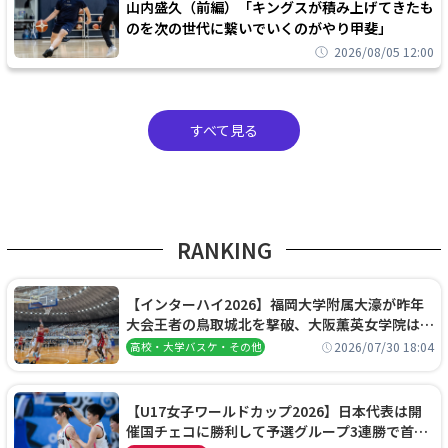
山内盛久（前編）「キングスが積み上げてきたも
のを次の世代に繋いでいくのがやり甲斐」
2026/08/05 12:00
すべて見る
RANKING
【インターハイ2026】福岡大学附属大濠が昨年
大会王者の鳥取城北を撃破、大阪薫英女学院は岐
阜女子に完勝、大会3日目試合結果
2026/07/30 18:04
高校・大学バスケ・その他
【U17女子ワールドカップ2026】日本代表は開
催国チェコに勝利して予選グループ3連勝で首位