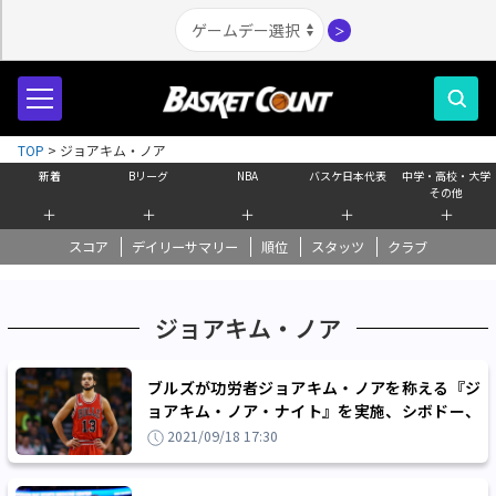
＞
TOP
>
ジョアキム・ノア
新着
Bリーグ
NBA
バスケ日本代表
中学・高校・大学
その他
＋
＋
＋
＋
＋
スコア
デイリーサマリー
順位
スタッツ
クラブ
ジョアキム・ノア
ブルズが功労者ジョアキム・ノアを称える『ジ
ョアキム・ノア・ナイト』を実施、シボドー、
ローズ、ギブソンもシカゴに集結
2021/09/18 17:30