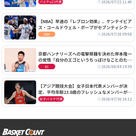
通過！準々決勝の相手はエジプトに決定
2026/07/15 11:40
バスケu21代表
【NBA】早速の『レブロン効果』、ケンテイビア
ス・コールドウェル・ポープがセブンティシクサ
ーズに1年契約で加入
2026/07/26 09:58
NBA
京都ハンナリーズへの電撃移籍を決めた岸本隆一
の覚悟「自分のエゴというちっぽけなことのため
に、京都に来たわけではない」
2026/08/04 19:39
B1
【アジア競技大会】女子日本代表メンバーが決
定、平均年齢23.8歳のフレッシュなメンバーが日
本開催の大舞台で頂点を狙う
2026/07/30 16:12
女子バスケ代表