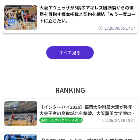
大阪エヴェッサが3度のアキレス腱断裂からの復
帰を目指す橋本拓哉と契約を締結「もう一度コー
トに立ちたい」
2026/08/05 14:54
すべて見る
RANKING
【インターハイ2026】福岡大学附属大濠が昨年
大会王者の鳥取城北を撃破、大阪薫英女学院は岐
阜女子に完勝、大会3日目試合結果
2026/07/30 18:04
高校・大学バスケ・その他