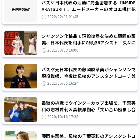
バスケ日本代表の活動に完全密着する『INSIDE
AKATSUKI』、ムードメーカーのオコエ桃仁花
は周囲も認める成長株！
2022/02/01 21:45
シャンソン化粧品で現役復帰を決めた藤岡麻菜
美、日本代表を相手に8得点6アシスト「久々に
この舞台に帰ってきて楽しかった」
2021/09/03 16:00
バスケ元日本代表の藤岡麻菜美がシャンソンで
現役復帰、今後は母校のアシスタントコーチ兼
選手として二足の草鞋を履く
2021/05/06 16:24
最後の挑戦でウインターカップ出場を、千葉英
和の志村愛莉＆高根澤伽心「笑い合い励まし合
いながらやっていきます」
2020/10/16 17:38
藤岡麻菜美、母校の千葉英和のアシスタントコ