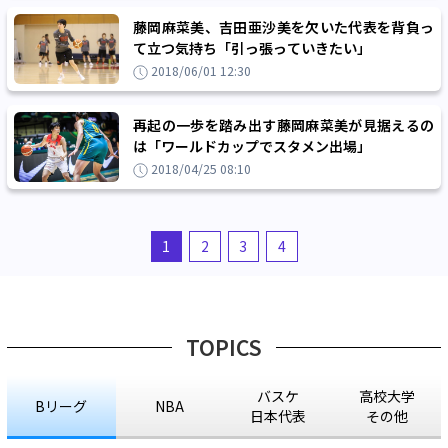
藤岡麻菜美、吉田亜沙美を欠いた代表を背負っ
て立つ気持ち「引っ張っていきたい」
2018/06/01 12:30
再起の一歩を踏み出す藤岡麻菜美が見据えるの
は「ワールドカップでスタメン出場」
2018/04/25 08:10
1
2
3
4
TOPICS
バスケ
高校大学
Bリーグ
NBA
日本代表
その他