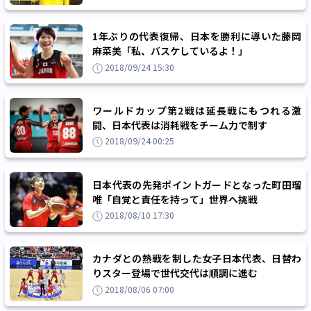
1年ぶりの代表復帰、日本を勝利に導いた藤岡
麻菜美「私、バスケしているよ！」
2018/09/24 15:30
ワールドカップ第2戦は延長戦にもつれる激
闘、日本代表は消耗戦をチーム力で制す
2018/09/24 00:25
日本代表の先発ポイントガードとなった町田瑠
唯「自覚と責任を持って」世界へ挑戦
2018/08/10 17:30
カナダとの熱戦を制した女子日本代表、日替わ
りスター登場で世代交代は順調に進む
2018/08/06 07:00