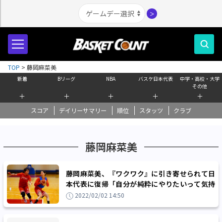
＞
TOP
>
藤岡麻菜美
新着
Bリーグ
NBA
バスケ日本代表
中学・高校・大学
その他
＋
＋
＋
＋
＋
スコア
デイリーサマリー
順位
スタッツ
クラブ
藤岡麻菜美
藤岡麻菜美、『ワクワク』に引き寄せられて日
本代表に復帰「自分が純粋にやりたいって気持
ちが一番の原動力」
2022/02/02 14:50