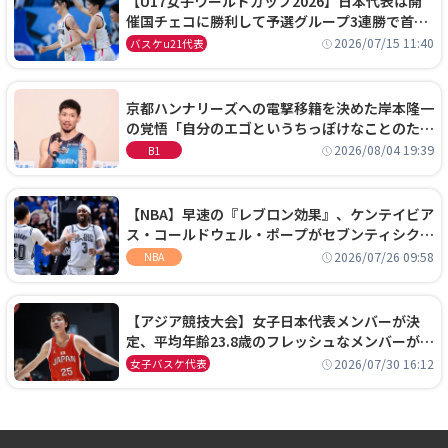
【U17女子ワールドカップ2026】日本代表は開
催国チェコに勝利して予選グループ3連勝で首位
通過！準々決勝の相手はエジプトに決定
2026/07/15 11:40
バスケu21代表
京都ハンナリーズへの電撃移籍を決めた岸本隆一
の覚悟「自分のエゴというちっぽけなことのため
に、京都に来たわけではない」
2026/08/04 19:39
B1
【NBA】早速の『レブロン効果』、ケンテイビア
ス・コールドウェル・ポープがセブンティシクサ
ーズに1年契約で加入
2026/07/26 09:58
NBA
【アジア競技大会】女子日本代表メンバーが決
定、平均年齢23.8歳のフレッシュなメンバーが日
本開催の大舞台で頂点を狙う
2026/07/30 16:12
女子バスケ代表