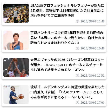
JBA公認プロフェッショナルレフェリーが新たに
2名誕生、高野晃平は16年間続けた会社員生活に
別れを告げてプロ転向を決断
2026/08/07 15:48
京都ハンナリーズで在籍4年目を迎える前田悟の
思い「本当にこのチームで勝ちたい、負けたまま
舐められたまま終わりたくない」
2026/08/06 19:46
大阪エヴェッサの2026-27シーズン開幕ロスター
が確定、『DOG FIGHT』のチームカルチャーを
推し進めて結果を求めるシーズンへ
2026/08/06 10:51
琉球ゴールデンキングスに待望の帰還を果たした
山内盛久（後編）「1人のウチナーンチュとして
みんなが誇りに思えるチームにしていく」
2026/08/05 17:00