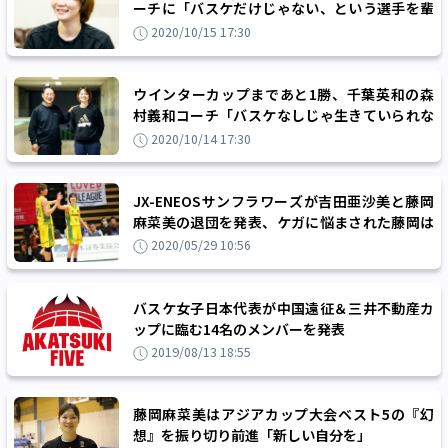
ーチに「バスケだけじゃない、という選手を輩
出したい」
2020/10/15 17:30
ウインターカップまであと1勝、千葉英和の森
村義和コーチ「バスケなしじゃ生きていられな
いんです（笑）」
2020/10/14 17:30
JX-ENEOSサンフラワーズが吉田亜沙美と藤岡
麻菜美の退団を発表、ケガに悩まされた藤岡は
現役引退
2020/05/29 10:56
バスケ女子日本代表が中国遠征＆三井不動産カ
ップに臨む14名のメンバーを発表
2019/08/13 18:55
藤岡麻菜美はアジアカップ大会ベスト5の『幻
想』を振り切り前進「新しい自分を」