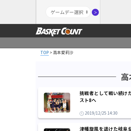
＞
TOP
>
高本愛莉沙
高
挑戦者として戦い続け
スト8へ
2019/12/25 14:30
津幡旋風を退けた岐阜