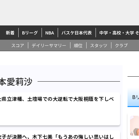
新着
Bリーグ
NBA
バスケ日本代表
中学・高校・大学 
スコア
デイリーサマリー
順位
スタッツ
クラブ
本愛莉沙
B
た県立津幡、土壇場での大逆転で大阪桐蔭を下しベ
女子が決勝へ、木下七美「もうあの悔しい思いはし