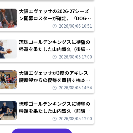
められたまま終わりたくない」
大阪エヴェッサの2026-27シーズ
ン開幕ロスターが確定、『DOG
FIGHT』のチームカルチャーを推
2026/08/06 10:51
し進めて結果を求めるシーズンへ
琉球ゴールデンキングスに待望の
帰還を果たした山内盛久（後編）
「1人のウチナーンチュとしてみ
2026/08/05 17:00
んなが誇りに思えるチームにして
いく」
大阪エヴェッサが3度のアキレス
腱断裂からの復帰を目指す橋本拓
哉と契約を締結「もう一度コート
2026/08/05 14:54
に立ちたい」
琉球ゴールデンキングスに待望の
帰還を果たした山内盛久（前編）
「キングスが積み上げてきたもの
2026/08/05 12:00
を次の世代に繋いでいくのがやり
甲斐」