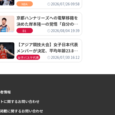
ウェル・ポープがセブンティシク
2026/07/26 09:58
NBA
サーズに1年契約で加入
京都ハンナリーズへの電撃移籍を
決めた岸本隆一の覚悟「自分のエ
ゴというちっぽけなことのため
2026/08/04 19:39
B1
に、京都に来たわけではない」
【アジア競技大会】女子日本代表
メンバーが決定、平均年齢23.8歳
のフレッシュなメンバーが日本開
2026/07/30 16:12
女子バスケ代表
催の大舞台で頂点を狙う
者情報
トに関するお問い合わせ
掲載に関するお問い合わせ