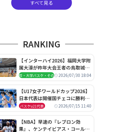
すべて見る
RANKING
【インターハイ2026】福岡大学附
属大濠が昨年大会王者の鳥取城北
を撃破、大阪薫英女学院は岐阜女
2026/07/30 18:04
高校・大学バスケ・その他
子に完勝、大会3日目試合結果
【U17女子ワールドカップ2026】
日本代表は開催国チェコに勝利し
て予選グループ3連勝で首位通
2026/07/15 11:40
バスケu21代表
過！準々決勝の相手はエジプトに
決定
【NBA】早速の『レブロン効
果』、ケンテイビアス・コールド