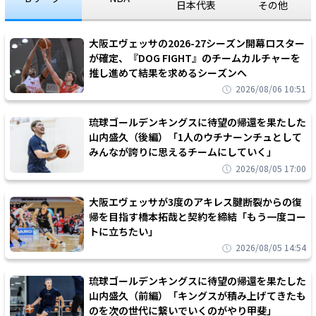
日本代表
その他
大阪エヴェッサの2026-27シーズン開幕ロスター
が確定、『DOG FIGHT』のチームカルチャーを
推し進めて結果を求めるシーズンへ
2026/08/06 10:51
琉球ゴールデンキングスに待望の帰還を果たした
山内盛久（後編）「1人のウチナーンチュとして
みんなが誇りに思えるチームにしていく」
2026/08/05 17:00
大阪エヴェッサが3度のアキレス腱断裂からの復
帰を目指す橋本拓哉と契約を締結「もう一度コー
トに立ちたい」
2026/08/05 14:54
琉球ゴールデンキングスに待望の帰還を果たした
山内盛久（前編）「キングスが積み上げてきたも
のを次の世代に繋いでいくのがやり甲斐」