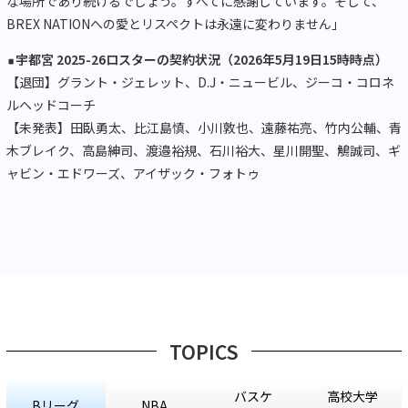
な場所であり続けるでしょう。すべてに感謝しています。そして、
BREX NATIONへの愛とリスペクトは永遠に変わりません」
宇都宮 2025-26ロスターの契約状況（2026年5月19日15時時点）
【退団】グラント・ジェレット、D.J・ニュービル、ジーコ・コロネ
ルヘッドコーチ
【未発表】田臥勇太、比江島慎、小川敦也、遠藤祐亮、竹内公輔、青
木ブレイク、高島紳司、渡邉裕規、石川裕大、星川開聖、鵤誠司、ギ
ャビン・エドワーズ、アイザック・フォトゥ
TOPICS
バスケ
高校大学
Bリーグ
NBA