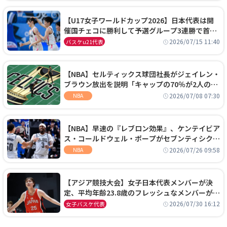
【U17女子ワールドカップ2026】日本代表は開
催国チェコに勝利して予選グループ3連勝で首位
通過！準々決勝の相手はエジプトに決定
2026/07/15 11:40
バスケu21代表
【NBA】セルティックス球団社長がジェイレン・
ブラウン放出を説明「キャップの70％が2人の選
手に集中するチームでは勝てない」
2026/07/08 07:30
NBA
【NBA】早速の『レブロン効果』、ケンテイビア
ス・コールドウェル・ポープがセブンティシクサ
ーズに1年契約で加入
2026/07/26 09:58
NBA
【アジア競技大会】女子日本代表メンバーが決
定、平均年齢23.8歳のフレッシュなメンバーが日
本開催の大舞台で頂点を狙う
2026/07/30 16:12
女子バスケ代表