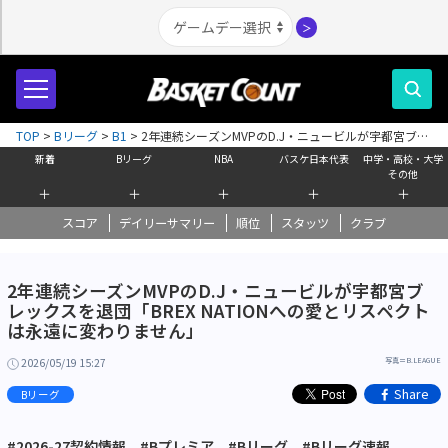
＞
TOP
>
Bリーグ
>
B1
>
2年連続シーズンMVPのD.J・ニュービルが宇都宮ブレ
ックスを退団「BREX NATIONへの愛とリスペクトは永遠に変わりません」
新着
Bリーグ
NBA
バスケ日本代表
中学・高校・大学
その他
＋
＋
＋
＋
＋
スコア
デイリーサマリー
順位
スタッツ
クラブ
2年連続シーズンMVPのD.J・ニュービルが宇都宮ブ
レックスを退団「BREX NATIONへの愛とリスペクト
は永遠に変わりません」
2026/05/19 15:27
写真＝B.LEAGUE
Share
Bリーグ
#2026-27契約情報
#Bプレミア
#Bリーグ
#Bリーグ速報