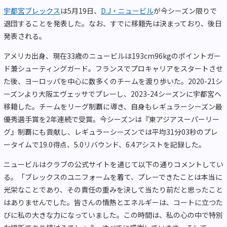
宇都宮ブレックス
は5月19日、
D.J・ニュービル
が今シーズン限りで
退団することを発表した。なお、すでに移籍先は決まっており、後日
発表される。
アメリカ出身、現在33歳のニュービルは193cm96kgのポイントガー
ド兼シューティングガード。フランスでプロキャリアをスタートさせ
た後、ヨーロッパを中心に数多くのチームを渡り歩いた。2020-21シ
ーズンより大阪エヴェッサでプレーし、2023-24シーズンに宇都宮へ
移籍した。チームをリーグ制覇に導き、自身もレギュラーシーズン最
優秀選手賞を2年連続で受賞。今シーズンは『東アジアスーパーリー
グ』制覇にも貢献し、レギュラーシーズンでは平均31分03秒のプレ
ータイムで19.0得点、5.0リバウンド、6.4アシストを記録した。
ニュービルはクラブの公式サイトを通じて以下の通りコメントしてい
る。「ブレックスのユニフォームを着て、プレーできたことは本当に
光栄なことであり、その責任の重みを決して当たり前だと思ったこと
はありませんでした。皆さんの情熱とエネルギーは、コートに立つた
びに私の大きな力になっていました。この時間は、私の心の中で特別