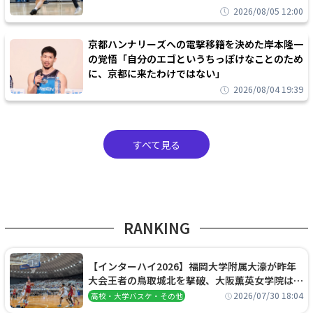
2026/08/05 12:00
京都ハンナリーズへの電撃移籍を決めた岸本隆一
の覚悟「自分のエゴというちっぽけなことのため
に、京都に来たわけではない」
2026/08/04 19:39
すべて見る
RANKING
【インターハイ2026】福岡大学附属大濠が昨年
大会王者の鳥取城北を撃破、大阪薫英女学院は岐
阜女子に完勝、大会3日目試合結果
2026/07/30 18:04
高校・大学バスケ・その他