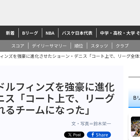
新着
Bリーグ
NBA
バスケ日本代表
中学・高校・大学 
スコア
デイリーサマリー
順位
スタッツ
クラブ
ィンズを強豪に進化させたショーン・デニス「コート上で、リーグ全体
ドルフィンズを強豪に進化
ニス「コート上で、リーグ
B
れるチームになった」
文・写真＝鈴木栄一
Share