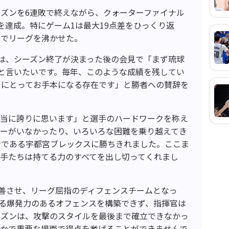
ズンを6連敗で終えながら、クォーターファイナル
を達成。特にゲーム1は最大19点差をひっくり返
劇でリーグを沸かせた。
は、シーズン終了が決まった後の会見で「まず琉球
と言いたいです。毎年、このような成績を残してい
々にとってお手本になる存在です」と勝者への賛辞を
本当に誇りに思います」と選手のハードワークを称え
ヤーがいなかったり、いろいろな困難を乗り越えてき
者である宇都宮ブレックスに勝ちきれました。ここま
手たちは持てる力のすべてを出し切ってくれまし
善させ、リーグ屈指のディフェンスチームとなっ
る爆発力のあるオフェンスを構築できず、指揮官は
ーズンは、攻撃のスタイルを最後まで確立できなかっ
らかで重要な場面で得点を挙げることができませんで