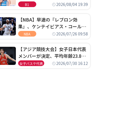
ゴというちっぽけなことのため
2026/08/04 19:39
B1
に、京都に来たわけではない」
【NBA】早速の『レブロン効
果』、ケンテイビアス・コールド
ウェル・ポープがセブンティシク
2026/07/26 09:58
NBA
サーズに1年契約で加入
【アジア競技大会】女子日本代表
メンバーが決定、平均年齢23.8歳
のフレッシュなメンバーが日本開
2026/07/30 16:12
女子バスケ代表
催の大舞台で頂点を狙う