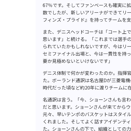
67％です。そしてファンベースも確実に拡
数でしたが、新しいアリーナができてリー
フィンズ・プライド』を持ってチームを
また、デニスヘッドコーチは「コート上
思います」と続ける。「これまでは選手
られていたかもしれないですが、今はリー
セミファイナル出場と、今は一貫性を持
要か見極めないといけないです」
デニス体制で何かが変わったのか。指揮
た。ボーランド通訳は名古屋Dが三菱電機
時代だった頃など約20年に渡りチームに
名通訳は言う。「今、ショーンさんも言
だと思います。ショーンさんが来てから
元々、早いテンポのバスケットはスタイ
くれました。そしてよく話すアイデンテ
た。ショーンさんの下で、組織としての