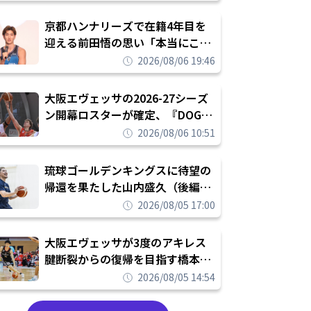
れを告げてプロ転向を決断
京都ハンナリーズで在籍4年目を
迎える前田悟の思い「本当にこの
チームで勝ちたい、負けたまま舐
2026/08/06 19:46
められたまま終わりたくない」
大阪エヴェッサの2026-27シーズ
ン開幕ロスターが確定、『DOG
FIGHT』のチームカルチャーを推
2026/08/06 10:51
し進めて結果を求めるシーズンへ
琉球ゴールデンキングスに待望の
帰還を果たした山内盛久（後編）
「1人のウチナーンチュとしてみ
2026/08/05 17:00
んなが誇りに思えるチームにして
いく」
大阪エヴェッサが3度のアキレス
腱断裂からの復帰を目指す橋本拓
哉と契約を締結「もう一度コート
2026/08/05 14:54
に立ちたい」