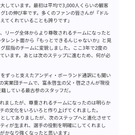
大しています。最初は平均で3,000人くらいの観客
グ1の伸び率です。多くのファンの皆さんが『ドル
支えてくれていることも誇りです」
で、リーグ全体からより尊敬されるチームになったと
のタレント面から『もっとできるんじゃないか』と見
グ屈指のチームに変貌しました。ここ3年で2度の
っています。あとは次のステップに進むため、何が必
官をずっと支えたアンディ・ボーランド通訳にも聞い
の実業団チームで、富永啓生の父・啓之さんが現役
在籍している最古参のスタッフだ。
われましたが、尊重されるチームになったのは明らか
ウチの文化をいろいろと作り上げてくれました。
ルとしてありましたが、次のステップへと進化させて
ィティが生まれ、選手の役割を明確にしてくれまし
力がかなり強くなったと思います」