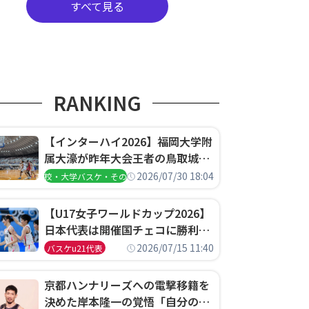
すべて見る
RANKING
【インターハイ2026】福岡大学附
属大濠が昨年大会王者の鳥取城北
を撃破、大阪薫英女学院は岐阜女
2026/07/30 18:04
高校・大学バスケ・その他
子に完勝、大会3日目試合結果
【U17女子ワールドカップ2026】
日本代表は開催国チェコに勝利し
て予選グループ3連勝で首位通
2026/07/15 11:40
バスケu21代表
過！準々決勝の相手はエジプトに
決定
京都ハンナリーズへの電撃移籍を
決めた岸本隆一の覚悟「自分のエ