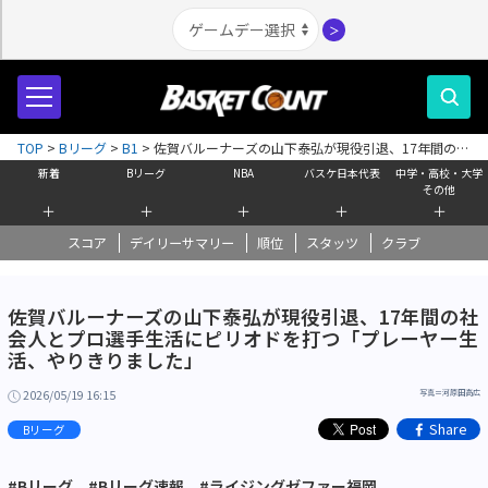
＞
TOP
>
Bリーグ
>
B1
>
佐賀バルーナーズの山下泰弘が現役引退、17年間の社
会人とプロ選手生活にピリオドを打つ「プレーヤー生活、やりきりました」
新着
Bリーグ
NBA
バスケ日本代表
中学・高校・大学
その他
＋
＋
＋
＋
＋
スコア
デイリーサマリー
順位
スタッツ
クラブ
佐賀バルーナーズの山下泰弘が現役引退、17年間の社
会人とプロ選手生活にピリオドを打つ「プレーヤー生
活、やりきりました」
2026/05/19 16:15
写真＝河原田高広
Share
Bリーグ
#Bリーグ
#Bリーグ速報
#ライジングゼファー福岡