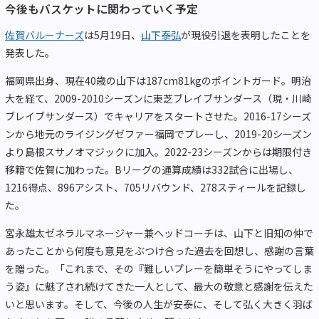
今後もバスケットに関わっていく予定
佐賀バルーナーズ
は5月19日、
山下泰弘
が現役引退を表明したことを
発表した。
福岡県出身、現在40歳の山下は187cm81kgのポイントガード。明治
大を経て、2009-2010シーズンに東芝ブレイブサンダース（現・川崎
ブレイブサンダース）でキャリアをスタートさせた。2016-17シーズ
ンから地元のライジングゼファー福岡でプレーし、2019-20シーズン
より島根スサノオマジックに加入。2022-23シーズンからは期限付き
移籍で佐賀に加わった。Bリーグの通算成績は332試合に出場し、
1216得点、896アシスト、705リバウンド、278スティールを記録し
た。
宮永雄太ゼネラルマネージャー兼ヘッドコーチは、山下と旧知の仲で
あったことから何度も意見をぶつけ合った過去を回想し、感謝の言葉
を贈った。「これまで、その『難しいプレーを簡単そうにやってしま
う姿』に魅了され続けてきた一人として、最大の敬意と感謝を伝えた
いと思います。そして、今後の人生が安泰に、そして弘く大きく羽ば