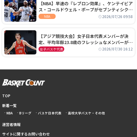
【NBA】早速の『レブロン効果』、ケンテイビア
ス・コールドウェル・ポープがセブンティシクサ
ーズに1年契約で加入
2026/07/26 09:58
NBA
【アジア競技大会】女子日本代表メンバーが決
定、平均年齢23.8歳のフレッシュなメンバーが日
本開催の大舞台で頂点を狙う
2026/07/30 16:12
女子バスケ代表
TOP
新着一覧
NBA
Bリーグ
バスケ日本代表
高校大学バスケ・その他
運営者情報
サイトに関するお問い合わせ