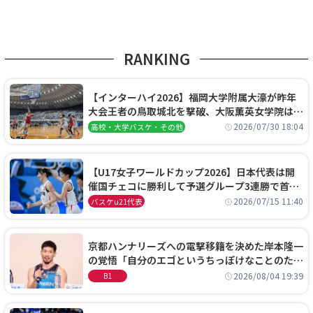
RANKING
【インターハイ2026】福岡大学附属大濠が昨年
大会王者の鳥取城北を撃破、大阪薫英女学院は岐
阜女子に完勝、大会3日目試合結果
2026/07/30 18:04
高校・大学バスケ・その他
【U17女子ワールドカップ2026】日本代表は開
催国チェコに勝利して予選グループ3連勝で首位
通過！準々決勝の相手はエジプトに決定
2026/07/15 11:40
バスケu21代表
京都ハンナリーズへの電撃移籍を決めた岸本隆一
の覚悟「自分のエゴというちっぽけなことのため
に、京都に来たわけではない」
2026/08/04 19:39
B1