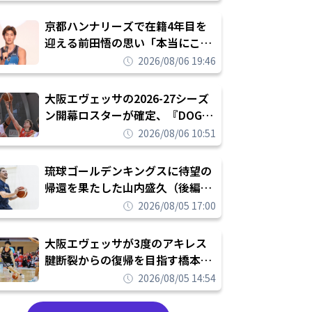
れを告げてプロ転向を決断
京都ハンナリーズで在籍4年目を
迎える前田悟の思い「本当にこの
チームで勝ちたい、負けたまま舐
2026/08/06 19:46
められたまま終わりたくない」
大阪エヴェッサの2026-27シーズ
ン開幕ロスターが確定、『DOG
FIGHT』のチームカルチャーを推
2026/08/06 10:51
し進めて結果を求めるシーズンへ
琉球ゴールデンキングスに待望の
帰還を果たした山内盛久（後編）
「1人のウチナーンチュとしてみ
2026/08/05 17:00
んなが誇りに思えるチームにして
いく」
大阪エヴェッサが3度のアキレス
腱断裂からの復帰を目指す橋本拓
哉と契約を締結「もう一度コート
2026/08/05 14:54
に立ちたい」