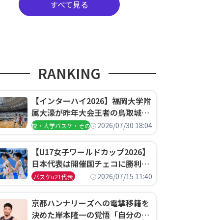
すべて見る
RANKING
【インターハイ2026】福岡大学附
属大濠が昨年大会王者の鳥取城北
を撃破、大阪薫英女学院は岐阜女
2026/07/30 18:04
高校・大学バスケ・その他
子に完勝、大会3日目試合結果
【U17女子ワールドカップ2026】
日本代表は開催国チェコに勝利し
て予選グループ3連勝で首位通
2026/07/15 11:40
バスケu21代表
過！準々決勝の相手はエジプトに
決定
京都ハンナリーズへの電撃移籍を
決めた岸本隆一の覚悟「自分のエ