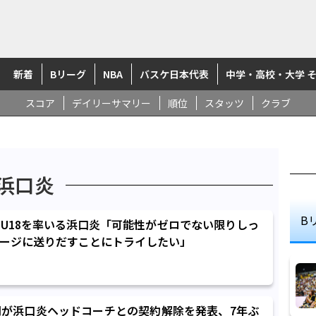
新着
Bリーグ
NBA
バスケ日本代表
中学・高校・大学 
スコア
デイリーサマリー
順位
スタッツ
クラブ
浜口炎
B
U18を率いる浜口炎「可能性がゼロでない限りしっ
ージに送りだすことにトライしたい」
が浜口炎ヘッドコーチとの契約解除を発表、7年ぶ