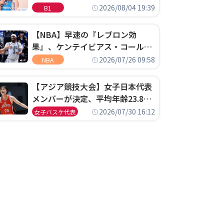
ゴというちっぽけなことのため
2026/08/04 19:39
B1
に、京都に来たわけではない」
【NBA】早速の『レブロン効
果』、ケンテイビアス・コールド
ウェル・ポープがセブンティシク
2026/07/26 09:58
NBA
サーズに1年契約で加入
【アジア競技大会】女子日本代表
メンバーが決定、平均年齢23.8歳
のフレッシュなメンバーが日本開
2026/07/30 16:12
女子バスケ代表
催の大舞台で頂点を狙う