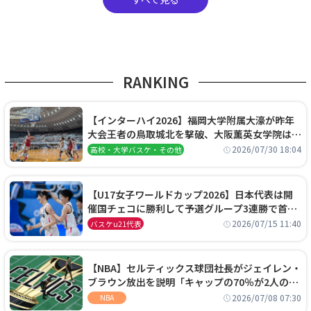
RANKING
【インターハイ2026】福岡大学附属大濠が昨年
大会王者の鳥取城北を撃破、大阪薫英女学院は岐
阜女子に完勝、大会3日目試合結果
2026/07/30 18:04
高校・大学バスケ・その他
【U17女子ワールドカップ2026】日本代表は開
催国チェコに勝利して予選グループ3連勝で首位
通過！準々決勝の相手はエジプトに決定
2026/07/15 11:40
バスケu21代表
【NBA】セルティックス球団社長がジェイレン・
ブラウン放出を説明「キャップの70％が2人の選
手に集中するチームでは勝てない」
2026/07/08 07:30
NBA