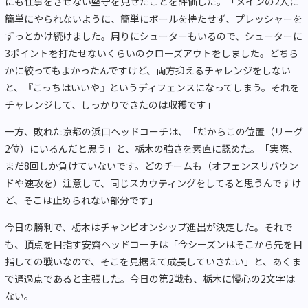
にも仕事をさせない堅守を見せたことを評価した。「メインの2人に
簡単にやられないように、簡単にボールを持たせず、プレッシャーを
ずっとかけ続けました。周りにシューターもいるので、シューターに
3ポイントを打たせないくらいのクローズアウトをしました。どちら
かに絞ってもよかったんですけど、両方抑えるチャレンジをしない
と、『こっちはいいや』というディフェンスになってしまう。それを
チャレンジして、しっかりできたのは収穫です」
一方、敗れた京都の浜口ヘッドコーチは、「だからこの位置（リーグ
2位）にいるんだと思う」と、栃木の強さを素直に認めた。「実際、
まだ8回しか負けていないです。どのチームも（オフェンスリバウン
ドや速攻を）注意して、同じスカウティングをしてると思うんですけ
ど、そこは止められない部分です」
今日の勝利で、栃木はチャンピオンシップ進出が決定した。それで
も、頂点を目指す安齋ヘッドコーチは「今シーズンはそこから先を目
指しての戦いなので、そこを見据えて成長していきたい」と、あくま
で通過点であると主張した。今日の第2戦も、栃木に慢心の2文字は
ない。