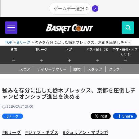
＞
TOP
>
Bリーグ
>
強みを存分に出した栃木ブレックス、京都を圧倒しチャン
ピオンシップ進出を決める
新着
Bリーグ
NBA
バスケ日本代表
中学・高校・大学
その他
＋
＋
＋
＋
＋
スコア
デイリーサマリー
順位
スタッツ
クラブ
強みを存分に出した栃木ブレックス、京都を圧倒しチ
ャンピオンシップ進出を決める
2019/03/17 09:00
Share
Bリーグ
#Bリーグ
#ジェフ・ギブス
#ジュリアン・マブンガ