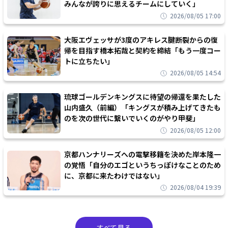
みんなが誇りに思えるチームにしていく」
2026/08/05 17:00
大阪エヴェッサが3度のアキレス腱断裂からの復
帰を目指す橋本拓哉と契約を締結「もう一度コー
トに立ちたい」
2026/08/05 14:54
琉球ゴールデンキングスに待望の帰還を果たした
山内盛久（前編）「キングスが積み上げてきたも
のを次の世代に繋いでいくのがやり甲斐」
2026/08/05 12:00
京都ハンナリーズへの電撃移籍を決めた岸本隆一
の覚悟「自分のエゴというちっぽけなことのため
に、京都に来たわけではない」
2026/08/04 19:39
すべて見る