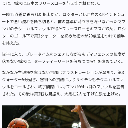
うに、栃木は13本のフリースローを与え突き離せない。
一時12点差に迫られた栃木だが、ロシターと比江島の3ポイントシュ
ートで悪い流れを断ち切ると、笛の基準に苛立ちを隠せなかったマブ
ンガのテクニカルファウルで得たフリースローをギブスが決め、ロシ
ターのゴール下で第2クォーターを締めた栃木が20点差をつけて前半
を終えた。
後半に入り、プレータイムをシェアしながらもディフェンスの強度が
落ちない栃木は、セーフティーリードを保ちつつ時計を進めていく。
なかなか主導権を奪えない京都はフラストレーションが溜まり、第3
クォーター5分過ぎ、審判への抗議によりサイモンもテクニカルファ
ウルをコールされ、終了間際にはマブンガが4つ目のファウルを宣告
された。その後は第2戦も見据え、大黒柱2人を下げ白旗を上げた。