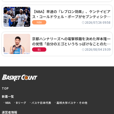
【NBA】早速の『レブロン効果』、ケンテイビア
ス・コールドウェル・ポープがセブンティシクサ
ーズに1年契約で加入
2026/07/26 09:58
NBA
京都ハンナリーズへの電撃移籍を決めた岸本隆一
の覚悟「自分のエゴというちっぽけなことのため
に、京都に来たわけではない」
2026/08/04 19:39
B1
TOP
新着一覧
NBA
Bリーグ
バスケ日本代表
高校大学バスケ・その他
運営者情報