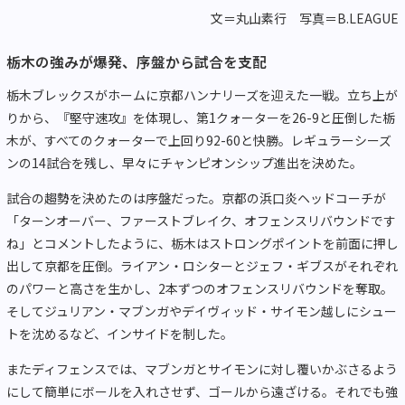
文＝丸山素行 写真＝B.LEAGUE
栃木の強みが爆発、序盤から試合を支配
栃木ブレックスがホームに京都ハンナリーズを迎えた一戦。立ち上が
りから、『堅守速攻』を体現し、第1クォーターを26-9と圧倒した栃
木が、すべてのクォーターで上回り92-60と快勝。レギュラーシーズ
ンの14試合を残し、早々にチャンピオンシップ進出を決めた。
試合の趨勢を決めたのは序盤だった。京都の浜口炎ヘッドコーチが
「ターンオーバー、ファーストブレイク、オフェンスリバウンドです
ね」とコメントしたように、栃木はストロングポイントを前面に押し
出して京都を圧倒。ライアン・ロシターとジェフ・ギブスがそれぞれ
のパワーと高さを生かし、2本ずつのオフェンスリバウンドを奪取。
そしてジュリアン・マブンガやデイヴィッド・サイモン越しにシュー
トを沈めるなど、インサイドを制した。
またディフェンスでは、マブンガとサイモンに対し覆いかぶさるよう
にして簡単にボールを入れさせず、ゴールから遠ざける。それでも強