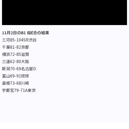
11月2日のB1 8試合の結果
三河85-104SR渋谷
千葉81-82京都
横浜72-85滋賀
三遠62-80大阪
新潟70-69名古屋D
富山69-91琉球
島根73-68川崎
宇都宮79-71A東京