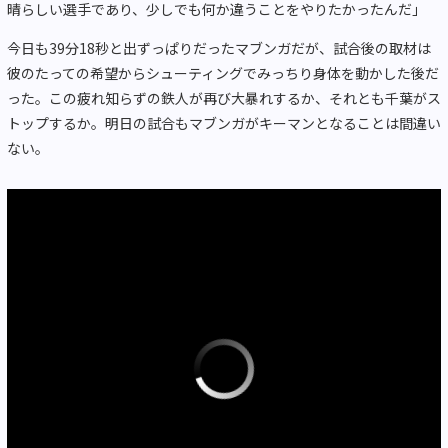
晴らしい選手であり、少しでも何か違うことをやりたかったんだ」
今日も39分18秒と出ずっぱりだったマブンガだが、試合後の取材は
彼のたっての希望からシューティングでみっちり身体を動かした後だ
った。この疲れ知らずの鉄人が再び大暴れするか、それとも千葉がス
トップするか。明日の試合もマブンガがキーマンとなることは間違い
ない。