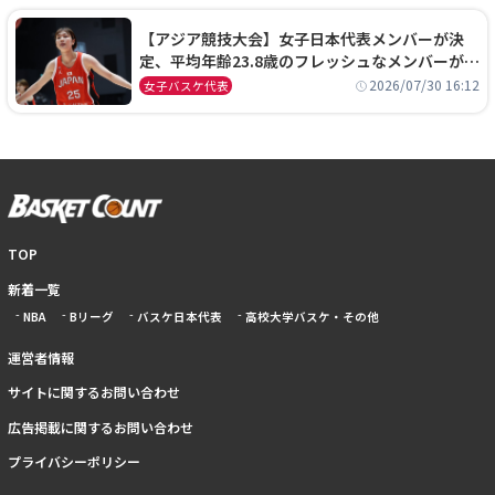
【アジア競技大会】女子日本代表メンバーが決
定、平均年齢23.8歳のフレッシュなメンバーが日
本開催の大舞台で頂点を狙う
2026/07/30 16:12
女子バスケ代表
TOP
新着一覧
NBA
Bリーグ
バスケ日本代表
高校大学バスケ・その他
運営者情報
サイトに関するお問い合わせ
広告掲載に関するお問い合わせ
プライバシーポリシー