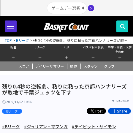
＞
TOP
>
Bリーグ
>
残り0.4秒の逆転劇、粘りに粘った京都ハンナリーズが敵地
で千葉ジェッツを下す
新着
Bリーグ
NBA
バスケ日本代表
中学・高校・大学
その他
＋
＋
＋
＋
＋
スコア
デイリーサマリー
順位
スタッツ
クラブ
残り0.4秒の逆転劇、粘りに粘った京都ハンナリーズ
が敵地で千葉ジェッツを下す
2019/11/02 21:36
文・写真＝鈴木栄一
Share
Bリーグ
#Bリーグ
#ジュリアン・マブンガ
#デイビット・サイモン