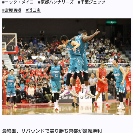
#ニック・メイヨ
#京都ハンナリーズ
#千葉ジェッツ
#富樫勇樹
#浜口炎
最終盤、リバウンドで競り勝ち京都が逆転勝利