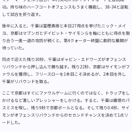
功。持ち味のハーフコートオフェンスもうまく機能し、38-34と逆転
して試合を折り返す。
後半に入ると、千葉は富樫勇樹と本日27得点を挙げたニック・メイ
ヨ、京都はマブンガとデイビット・サイモンらを軸にともに得点を取
り合う一進一退の攻防が続くと、第4クォーター終盤に劇的な展開が
待っていた。
同点で迎えた残り30秒、千葉はギャビン・エドワーズがオフェンス
リバウンドから押し込んで勝ち越す。残り22秒、京都はサイモンがフ
ァウルを獲得し、フリースローを1本目こそ決めるが、2本目を外し
千葉がリバウンドを取る。
ここで京都はすぐにファウルゲームに行くのではなく、トラップをし
かけるなど激しいプレッシャーをしかける。すると、千葉は痛恨のパ
スミスを喫し、残り9秒で京都ボールとなる。そして残り0.4秒、サイ
モンがオフェンスリバウンドからのセカンドチャンスを決めて1点リ
ードした。