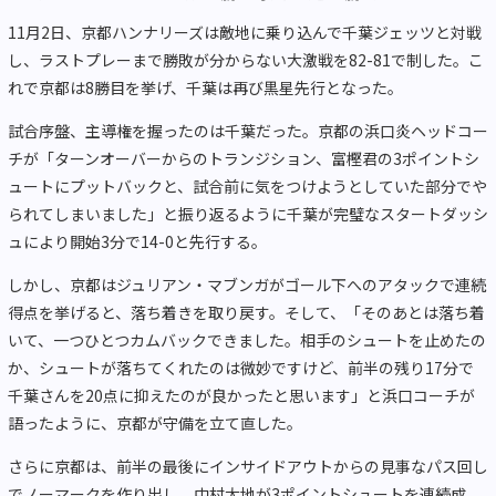
11月2日、京都ハンナリーズは敵地に乗り込んで千葉ジェッツと対戦
し、ラストプレーまで勝敗が分からない大激戦を82-81で制した。こ
れで京都は8勝目を挙げ、千葉は再び黒星先行となった。
試合序盤、主導権を握ったのは千葉だった。京都の浜口炎ヘッドコー
チが「ターンオーバーからのトランジション、富樫君の3ポイントシ
ュートにプットバックと、試合前に気をつけようとしていた部分でや
られてしまいました」と振り返るように千葉が完璧なスタートダッシ
ュにより開始3分で14-0と先行する。
しかし、京都はジュリアン・マブンガがゴール下へのアタックで連続
得点を挙げると、落ち着きを取り戻す。そして、「そのあとは落ち着
いて、一つひとつカムバックできました。相手のシュートを止めたの
か、シュートが落ちてくれたのは微妙ですけど、前半の残り17分で
千葉さんを20点に抑えたのが良かったと思います」と浜口コーチが
語ったように、京都が守備を立て直した。
さらに京都は、前半の最後にインサイドアウトからの見事なパス回し
でノーマークを作り出し、中村太地が3ポイントシュートを連続成