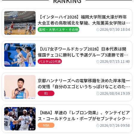
RANKING
【インターハイ2026】福岡大学附属大濠が昨年
大会王者の鳥取城北を撃破、大阪薫英女学院は岐
阜女子に完勝、大会3日目試合結果
2026/07/30 18:04
高校・大学バスケ・その他
【U17女子ワールドカップ2026】日本代表は開
催国チェコに勝利して予選グループ3連勝で首位
通過！準々決勝の相手はエジプトに決定
2026/07/15 11:40
バスケu21代表
京都ハンナリーズへの電撃移籍を決めた岸本隆一
の覚悟「自分のエゴというちっぽけなことのため
に、京都に来たわけではない」
2026/08/04 19:39
B1
【NBA】早速の『レブロン効果』、ケンテイビア
ス・コールドウェル・ポープがセブンティシクサ
ーズに1年契約で加入
2026/07/26 09:58
NBA