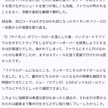
トを受けながらシュートを放つが惜しくも失敗。ファウルが吹かれる
こともなく、京都が劇的な展開で勝利した。
試合後、浜口コーチは大きな分かれ目となったサイモンのフリースロ
ー失敗からの場面を振り返る。
「D（サイモン）がフリースローを落とした後、バックコートでファ
ウルをせずにトラップをしながらターンオーバーを誘発しようとする
のは計画通りでした。抜かれてしまって、ファウルにすぐに行けなか
ったのも事実でしたが、まずはスティールを狙う意識で行けたのは良
かったです」
「ファウルゲームになるところ、ラッキーでこちらのマイボールとな
りました。そして、審判がどちらのボールとなるのか映像を確認する
時間ができたことで、ジュー（マブンガ）とDのピック＆ロールでシ
ンプルにやろうとしっかり確認できました」
このように指揮官は幸運な部分もあったと語るが、それを引き寄せら
れたのは最後まで集中力をきらさずに粘り強くプレーしたからこそ。