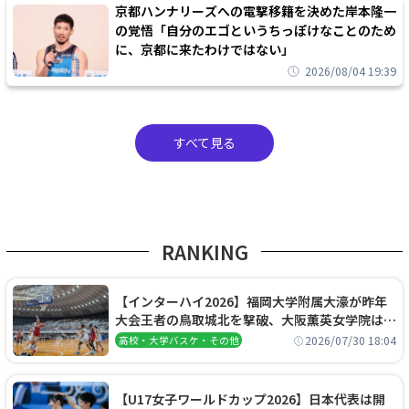
京都ハンナリーズへの電撃移籍を決めた岸本隆一
の覚悟「自分のエゴというちっぽけなことのため
に、京都に来たわけではない」
2026/08/04 19:39
すべて見る
RANKING
【インターハイ2026】福岡大学附属大濠が昨年
大会王者の鳥取城北を撃破、大阪薫英女学院は岐
阜女子に完勝、大会3日目試合結果
2026/07/30 18:04
高校・大学バスケ・その他
【U17女子ワールドカップ2026】日本代表は開