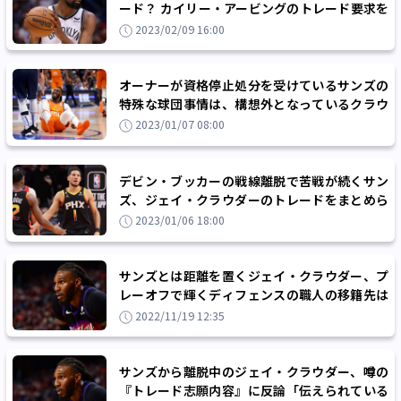
ード？ カイリー・アービングのトレード要求を
機に移籍市場が動く
2023/02/09 16:00
オーナーが資格停止処分を受けているサンズの
特殊な球団事情は、構想外となっているクラウ
ダーのトレードも妨げている？
2023/01/07 08:00
デビン・ブッカーの戦線離脱で苦戦が続くサン
ズ、ジェイ・クラウダーのトレードをまとめら
れるかがチーム浮上のカギに
2023/01/06 18:00
サンズとは距離を置くジェイ・クラウダー、プ
レーオフで輝くディフェンスの職人の移籍先は
どこに？
2022/11/19 12:35
サンズから離脱中のジェイ・クラウダー、噂の
『トレード志願内容』に反論「伝えられている