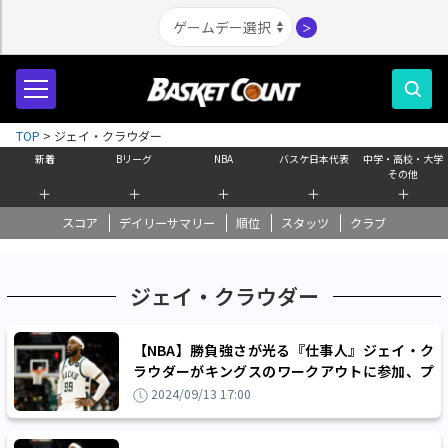
＞
TOP
>
ジェイ・クラウダー
新着
Bリーグ
NBA
バスケ日本代表
中学・高校・大学
その他
＋
＋
＋
＋
＋
スコア
デイリーサマリー
順位
スタッツ
クラブ
ジェイ・クラウダー
【NBA】勝負強さが光る『仕事人』ジェイ・ク
ラウダーがキングスのワークアウトに参加、プ
レーオフの経験をもたらす戦力に？
2024/09/13 17:00