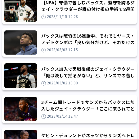
【NBA】守備で苦しむバックス、堅守を誇るジ
ェイ・クラウダーが脚の付け根の手術で8週間
の離脱へ
2023/11/15 12:28
バックスは破竹の16連勝中、それでもヤニス・
アデトクンボは「良い気分だけど、それだけの
ことさ」
2023/03/03 12:15
バックス加入で実戦復帰のジェイ・クラウダー
「俺は決して揺るがない」と、サンズでの苦し
い日々を振り返る
2023/03/02 18:30
3チーム間トレードでサンズからバックスに加
入したジェイ・クラウダー「ここに来られてと
ても幸せだ」
2023/02/14 12:47
ケビン・デュラントがネッツからサンズへトレ