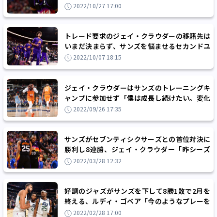
ものは間違いなく真実ではない」
2022/10/27 17:00
トレード要求のジェイ・クラウダーの移籍先は
いまだ決まらず、サンズを悩ませるセカンドユ
ニットの決定力不足
2022/10/07 18:15
ジェイ・クラウダーはサンズのトレーニングキ
ャンプに参加せず「僕は成長し続けたい。変化
の時が来た」
2022/09/26 17:35
サンズがセブンティシクサーズとの首位対決に
勝利し8連勝、ジェイ・クラウダー「昨シーズ
ンの結果がモチベーションになっている」
2022/03/28 12:32
好調のジャズがサンズを下して8勝1敗で2月を
終える、ルディ・ゴベア「今のようなプレーを
していれば簡単には負けない」
2022/02/28 17:00