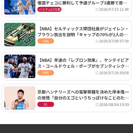
催国チェコに勝利して予選グループ3連勝で首位
通過！準々決勝の相手はエジプトに決定
2026/07/15 11:40
バスケu21代表
【NBA】セルティックス球団社長がジェイレン・
ブラウン放出を説明「キャップの70％が2人の選
手に集中するチームでは勝てない」
2026/07/08 07:30
NBA
【NBA】早速の『レブロン効果』、ケンテイビア
ス・コールドウェル・ポープがセブンティシクサ
ーズに1年契約で加入
2026/07/26 09:58
NBA
京都ハンナリーズへの電撃移籍を決めた岸本隆一
の覚悟「自分のエゴというちっぽけなことのため
に、京都に来たわけではない」
2026/08/04 19:39
B1