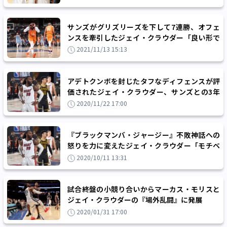
サンズがグリズリーズを下して7連勝、オフェ
ンスを牽引したジェイ・クラウダー「良い形で
遠征をスタートさせたかった」
2021/11/13 15:13
アデトクンボを封じたタフなディフェンスが評
価されたジェイ・クラウダー、サンズとの3年
契約にサイン
2020/11/22 17:00
『ブラックマンバ・ジャージー』不敗神話への
怒りを力に変えたジェイ・クラウダー「モチベ
ーションになった」
2020/10/11 13:31
試合終盤の小競り合いからマーカス・モリスと
ジェイ・クラウダーの『場外乱闘』に発展
2020/01/31 17:00