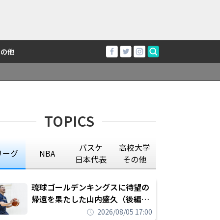
その他
TOPICS
バスケ
高校大学
リーグ
NBA
日本代表
その他
琉球ゴールデンキングスに待望の
帰還を果たした山内盛久（後編）
「1人のウチナーンチュとしてみ
2026/08/05 17:00