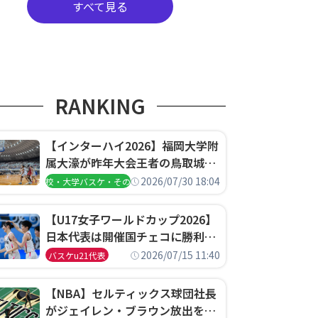
すべて見る
RANKING
【インターハイ2026】福岡大学附
属大濠が昨年大会王者の鳥取城北
を撃破、大阪薫英女学院は岐阜女
2026/07/30 18:04
高校・大学バスケ・その他
子に完勝、大会3日目試合結果
【U17女子ワールドカップ2026】
日本代表は開催国チェコに勝利し
て予選グループ3連勝で首位通
2026/07/15 11:40
バスケu21代表
過！準々決勝の相手はエジプトに
決定
【NBA】セルティックス球団社長
がジェイレン・ブラウン放出を説