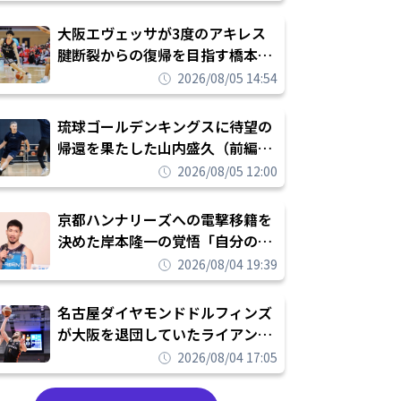
んなが誇りに思えるチームにして
いく」
大阪エヴェッサが3度のアキレス
腱断裂からの復帰を目指す橋本拓
哉と契約を締結「もう一度コート
2026/08/05 14:54
に立ちたい」
琉球ゴールデンキングスに待望の
帰還を果たした山内盛久（前編）
「キングスが積み上げてきたもの
2026/08/05 12:00
を次の世代に繋いでいくのがやり
甲斐」
京都ハンナリーズへの電撃移籍を
決めた岸本隆一の覚悟「自分のエ
ゴというちっぽけなことのため
2026/08/04 19:39
に、京都に来たわけではない」
名古屋ダイヤモンドドルフィンズ
が大阪を退団していたライアン・
ルーサーを獲得「最高のチームメ
2026/08/04 17:05
イトになれるよう頑張ります」