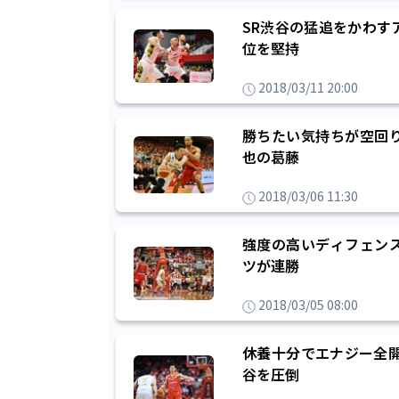
SR渋谷の猛追をかわす
位を堅持
2018/03/11 20:00
勝ちたい気持ちが空回
也の葛藤
2018/03/06 11:30
強度の高いディフェン
ツが連勝
2018/03/05 08:00
休養十分でエナジー全開
谷を圧倒