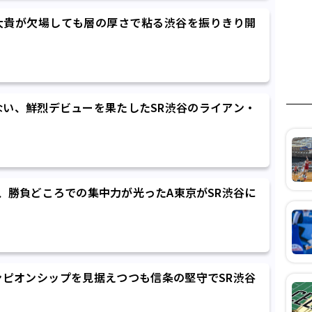
大貴が欠場しても層の厚さで粘る渋谷を振りきり開
ない、鮮烈デビューを果たしたSR渋谷のライアン・
、勝負どころでの集中力が光ったA東京がSR渋谷に
ピオンシップを見据えつつも信条の堅守でSR渋谷