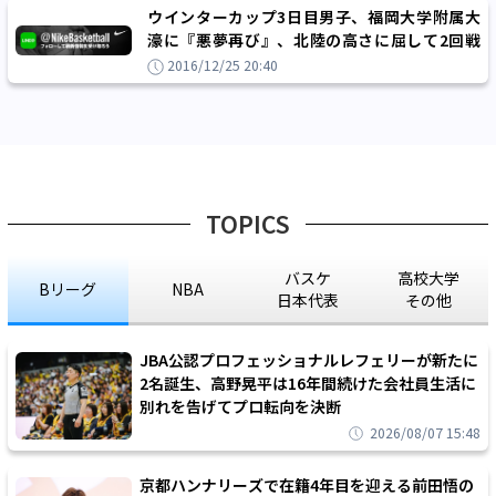
ウインターカップ3日目男子、福岡大学附属大
濠に『悪夢再び』、北陸の高さに屈して2回戦
で姿を消す
2016/12/25 20:40
TOPICS
バスケ
高校大学
Bリーグ
NBA
日本代表
その他
JBA公認プロフェッショナルレフェリーが新たに
2名誕生、高野晃平は16年間続けた会社員生活に
別れを告げてプロ転向を決断
2026/08/07 15:48
京都ハンナリーズで在籍4年目を迎える前田悟の