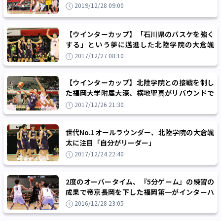
2019/12/28 09:00
【ウインターカップ】「石川県のバスケを強く
する」という夢に邁進した北陸学院の大倉颯
太、敗れてもなお胸を張る
2017/12/27 08:10
【ウインターカップ】北陸学院との接戦を制し
た福岡大学附属大濠、横地聖真がリバウンドで
得点でチームを救う
2017/12/26 21:30
世代No.1オールラウンダー、北陸学院の大倉颯
太に注目「自分がリーダー」
2017/12/24 22:40
2度のオーバータイム、『5分ゲーム』の練習の
成果で帝京長岡を下した福岡第一がインターハ
イに続き決勝へ
2016/12/28 23:05