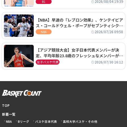
に、京都に来たわけではない」
2026/08/04 19:39
B1
【NBA】早速の『レブロン効果』、ケンテイビア
ス・コールドウェル・ポープがセブンティシクサ
ーズに1年契約で加入
2026/07/26 09:58
NBA
【アジア競技大会】女子日本代表メンバーが決
定、平均年齢23.8歳のフレッシュなメンバーが日
本開催の大舞台で頂点を狙う
2026/07/30 16:12
女子バスケ代表
TOP
新着一覧
NBA
Bリーグ
バスケ日本代表
高校大学バスケ・その他