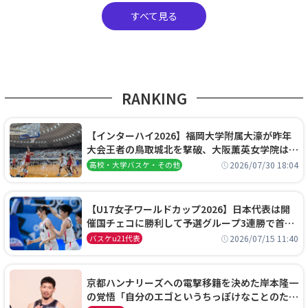
すべて見る
RANKING
【インターハイ2026】福岡大学附属大濠が昨年
大会王者の鳥取城北を撃破、大阪薫英女学院は岐
阜女子に完勝、大会3日目試合結果
2026/07/30 18:04
高校・大学バスケ・その他
【U17女子ワールドカップ2026】日本代表は開
催国チェコに勝利して予選グループ3連勝で首位
通過！準々決勝の相手はエジプトに決定
2026/07/15 11:40
バスケu21代表
京都ハンナリーズへの電撃移籍を決めた岸本隆一
の覚悟「自分のエゴというちっぽけなことのため