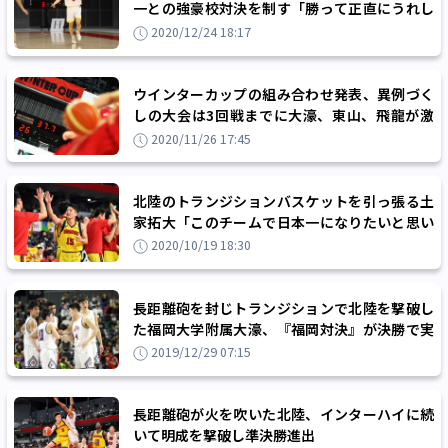
一との強豪校対決を制す「勝って正直にうれし
い」
2020/12/24 18:17
ウインターカップの組み合わせ発表、異例づく
しの大会は3回戦までに大濠、東山、飛龍が激
突するなど注目カード多数！
2020/11/26 17:45
北陸のトランジションバスケットを引っ張る土
家拓大「このチームで日本一になりたいと思い
ました」
2020/10/19 18:30
長距離砲を封じトランジションで北陸を撃破し
た福岡大学附属大濠、『福岡対決』が決勝で実
現
2019/12/29 07:15
長距離砲が火を吹いた北陸、インターハイに続
いて明成を撃破し準決勝進出