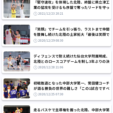
『堅守速攻』を体現した北陸、終盤に県立津工
業の猛攻を受けるも序盤で奪ったリードを守っ
て初戦突破
2021/12/23 20:21
『笑顔』でチームを引っ張り、ラストまで仲間
を鼓舞し続けた北陸の土家拓大「最後は笑顔で
終わりたいと思った」
2020/12/29 08:30
ディフェンスで耐え続けた仙台大学附属明成、
北陸とのロースコアゲームを制し3年ぶりの決
勝進出へ
2020/12/28 21:06
初戦敗退となった中部大学第一、常田健コーチ
が語る勝負の世界の難しさ「この1試合ですべ
てを判断されてしまう」
2020/12/25 07:30
走るバスケで主導権を握った北陸、中部大学第