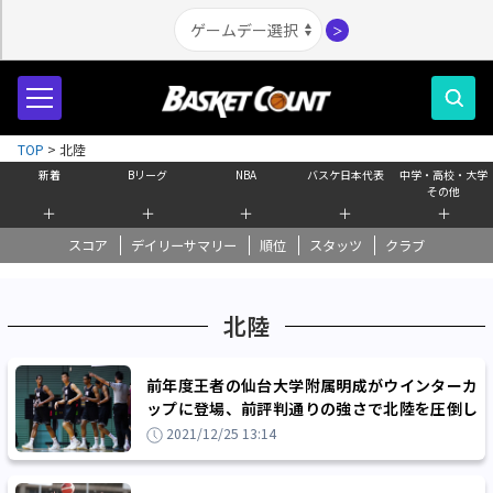
＞
TOP
>
北陸
新着
Bリーグ
NBA
バスケ日本代表
中学・高校・大学
その他
＋
＋
＋
＋
＋
スコア
デイリーサマリー
順位
スタッツ
クラブ
北陸
前年度王者の仙台大学附属明成がウインターカ
ップに登場、前評判通りの強さで北陸を圧倒し
3回戦に進出
2021/12/25 13:14