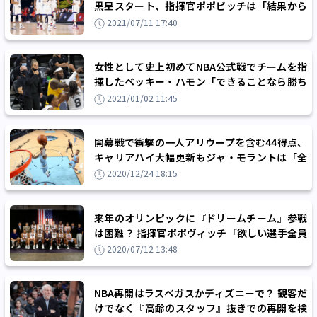
黒星スタート、指揮官ポポビッチは「結果から
学べなければ意味がない」
2021/07/11 17:40
女性として史上初めてNBA公式戦でチームを指
揮したベッキー・ハモン「できることなら勝ち
たかった」
2021/01/02 11:45
開幕戦で衝撃の一人アリウープを含む44得点、
キャリアハイ大幅更新もジャ・モラントは「全
然うれしくない」
2020/12/24 18:15
来年のオリンピックに『ドリームチーム』参戦
は困難？ 指揮官ポポヴィッチ「欲しい選手全員
を招集するには幸運が必要」
2020/07/12 13:48
NBA再開はラスベガスかディズニーで？ 観客だ
けでなく『高齢のスタッフ』抜きでの再開を検