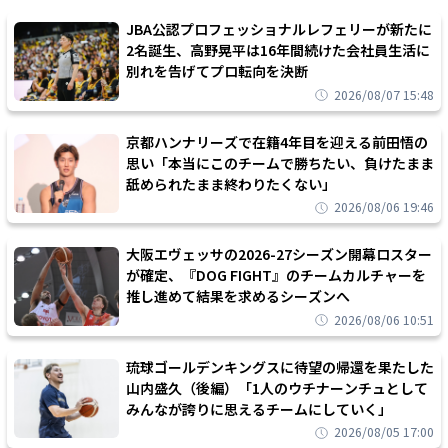
JBA公認プロフェッショナルレフェリーが新たに
2名誕生、高野晃平は16年間続けた会社員生活に
別れを告げてプロ転向を決断
2026/08/07 15:48
京都ハンナリーズで在籍4年目を迎える前田悟の
思い「本当にこのチームで勝ちたい、負けたまま
舐められたまま終わりたくない」
2026/08/06 19:46
大阪エヴェッサの2026-27シーズン開幕ロスター
が確定、『DOG FIGHT』のチームカルチャーを
推し進めて結果を求めるシーズンへ
2026/08/06 10:51
琉球ゴールデンキングスに待望の帰還を果たした
山内盛久（後編）「1人のウチナーンチュとして
みんなが誇りに思えるチームにしていく」
2026/08/05 17:00