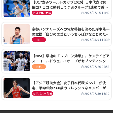
【U17女子ワールドカップ2026】日本代表は開
催国チェコに勝利して予選グループ3連勝で首位
通過！準々決勝の相手はエジプトに決定
2026/07/15 11:40
バスケu21代表
京都ハンナリーズへの電撃移籍を決めた岸本隆一
の覚悟「自分のエゴというちっぽけなことのため
に、京都に来たわけではない」
2026/08/04 19:39
B1
【NBA】早速の『レブロン効果』、ケンテイビア
ス・コールドウェル・ポープがセブンティシクサ
ーズに1年契約で加入
2026/07/26 09:58
NBA
【アジア競技大会】女子日本代表メンバーが決
定、平均年齢23.8歳のフレッシュなメンバーが日
本開催の大舞台で頂点を狙う
2026/07/30 16:12
女子バスケ代表