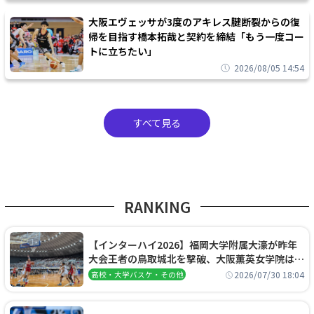
大阪エヴェッサが3度のアキレス腱断裂からの復
帰を目指す橋本拓哉と契約を締結「もう一度コー
トに立ちたい」
2026/08/05 14:54
すべて見る
RANKING
【インターハイ2026】福岡大学附属大濠が昨年
大会王者の鳥取城北を撃破、大阪薫英女学院は岐
阜女子に完勝、大会3日目試合結果
2026/07/30 18:04
高校・大学バスケ・その他