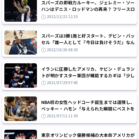
スパーズの即戦力ルーキー、ジェレミー・ソー
ハンはデニス・ロッドマンの再来？ フリースロ
ーはワンハンドに挑戦
2022/12/22 12:15
スパーズは3勝1敗と好スタート、デビン・バッ
セル「誰一人として『今日は負けそうだ』なん
て思っちゃいない」
2022/10/26 08:30
イランに圧勝したアメリカ、ケビン・デュラン
トが明かすスター軍団が機能するカギは「少し
だけワガママにやること」
2021/07/29 07:45
NBA初の女性ヘッドコーチ誕生までは道険し、
ベッキー・ハモン「与えられた瞬間にベストを
尽くすことだけを考えたい」
2021/07/12 11:30
東京オリンピック優勝候補の大本命アメリカが