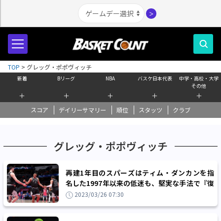
＞
TOP
>
グレッグ・ポポヴィッチ
新着
Bリーグ
NBA
バスケ日本代表
中学・高校・大学
その他
＋
＋
＋
＋
＋
スコア
デイリーサマリー
順位
スタッツ
クラブ
グレッグ・ポポヴィッチ
再建1年目のスパーズはティム・ダンカンを指
名した1997年以来の低迷も、堅実な手法で『復
活』の基盤を築く
2023/03/26 07:30