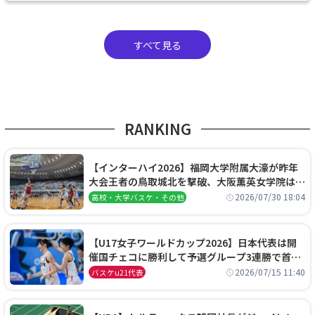
すべて見る
RANKING
【インターハイ2026】福岡大学附属大濠が昨年
大会王者の鳥取城北を撃破、大阪薫英女学院は岐
阜女子に完勝、大会3日目試合結果
2026/07/30 18:04
高校・大学バスケ・その他
【U17女子ワールドカップ2026】日本代表は開
催国チェコに勝利して予選グループ3連勝で首位
通過！準々決勝の相手はエジプトに決定
2026/07/15 11:40
バスケu21代表