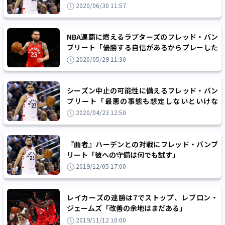
直球意見
2020/06/30 11:57
NBA連覇に燃えるラプターズのフレッド・バン
ブリート「優勝する自信があるからプレーした
い」
2020/05/29 11:30
シーズン中止の可能性に備えるフレッド・バン
ブリート「最悪の事態も想定しないといけな
い」
2020/04/23 12:50
『曲者』ハーデンとの対戦にフレッド・バンブ
リート「彼への守備は何でも試す」
2019/12/05 17:00
レイカーズの連勝は7でストップ、レブロン・
ジェームズ「改善の余地はまだある」
2019/11/12 10:00