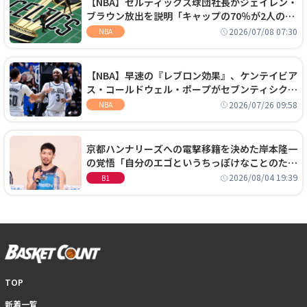
【NBA】セルティックス球団社長がジェイレン・
ブラウン放出を説明「キャップの70％が2人の選
手に集中するチームでは勝てない」
2026/07/08 07:30
NBA
【NBA】早速の『レブロン効果』、ケンテイビア
ス・コールドウェル・ポープがセブンティシクサ
ーズに1年契約で加入
2026/07/26 09:58
NBA
京都ハンナリーズへの電撃移籍を決めた岸本隆一
の覚悟「自分のエゴというちっぽけなことのため
に、京都に来たわけではない」
2026/08/04 19:39
B1
TOP
新着一覧