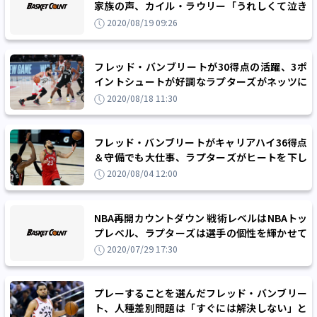
家族の声、カイル・ラウリー「うれしくて泣き
そうだった」
2020/08/19 09:26
フレッド・バンブリートが30得点の活躍、3ポ
イントシュートが好調なラプターズがネッツに
勝利
2020/08/18 11:30
フレッド・バンブリートがキャリアハイ36得点
＆守備でも大仕事、ラプターズがヒートを下し
連勝
2020/08/04 12:00
NBA再開カウントダウン 戦術レベルはNBAトッ
プレベル、ラプターズは選手の個性を輝かせて
連覇へ突き進む
2020/07/29 17:30
プレーすることを選んだフレッド・バンブリー
ト、人種差別問題は「すぐには解決しない」と