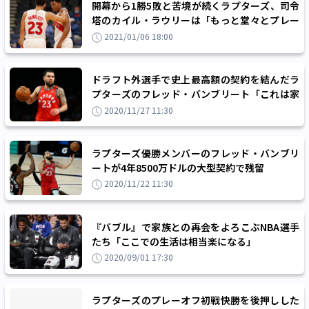
開幕から1勝5敗と苦境が続くラプターズ、司令
塔のカイル・ラウリーは「もっと堂々とプレー
しなければいけない」
2021/01/06 18:00
ドラフト外選手で史上最高額の契約を結んだラ
プターズのフレッド・バンブリート「これは家
族の未来のためのお金」
2020/11/27 11:30
ラプターズ優勝メンバーのフレッド・バンブリ
ートが4年8500万ドルの大型契約で残留
2020/11/22 11:30
『バブル』で家族との再会をよろこぶNBA選手
たち「ここでの生活は相当楽になる」
2020/09/01 17:30
ラプターズのプレーオフ初戦快勝を後押しした