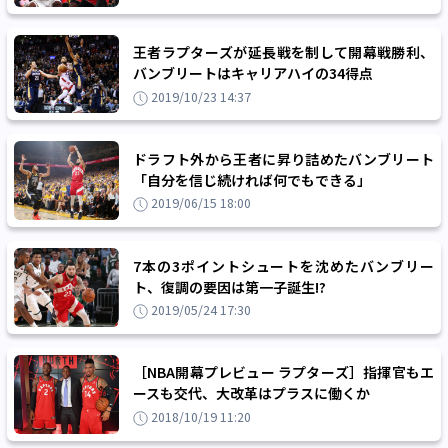
王者ラプターズが延長戦を制して開幕戦勝利、
バンブリートはキャリアハイの34得点
2019/10/23 14:37
ドラフト外から王者に昇り詰めたバンブリート
「自分を信じ続ければ何でもできる」
2019/06/15 18:00
7本の3ポイントシュートを沈めたバンブリー
ト、復調の要因は第一子誕生!?
2019/05/24 17:30
［NBA開幕プレビュー ラプターズ］指揮官もエ
ースも交代、大改革はプラスに働くか
2018/10/19 11:20