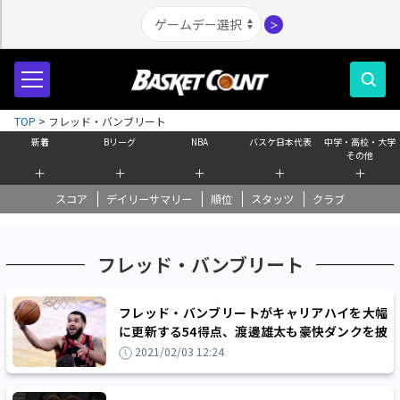
＞
TOP
>
フレッド・バンブリート
新着
Bリーグ
NBA
バスケ日本代表
中学・高校・大学
その他
＋
＋
＋
＋
＋
スコア
デイリーサマリー
順位
スタッツ
クラブ
フレッド・バンブリート
フレッド・バンブリートがキャリアハイを大幅
に更新する54得点、渡邊雄太も豪快ダンクを披
露しラプターズがマジックに連勝
2021/02/03 12:24