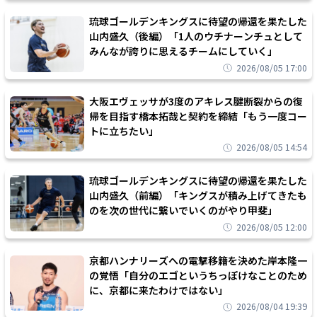
琉球ゴールデンキングスに待望の帰還を果たした
山内盛久（後編）「1人のウチナーンチュとして
みんなが誇りに思えるチームにしていく」
2026/08/05 17:00
大阪エヴェッサが3度のアキレス腱断裂からの復
帰を目指す橋本拓哉と契約を締結「もう一度コー
トに立ちたい」
2026/08/05 14:54
琉球ゴールデンキングスに待望の帰還を果たした
山内盛久（前編）「キングスが積み上げてきたも
のを次の世代に繋いでいくのがやり甲斐」
2026/08/05 12:00
京都ハンナリーズへの電撃移籍を決めた岸本隆一
の覚悟「自分のエゴというちっぽけなことのため
に、京都に来たわけではない」
2026/08/04 19:39