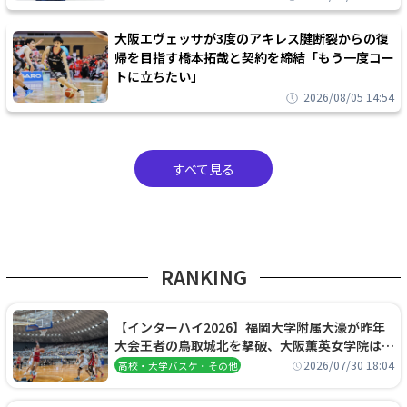
大阪エヴェッサが3度のアキレス腱断裂からの復
帰を目指す橋本拓哉と契約を締結「もう一度コー
トに立ちたい」
2026/08/05 14:54
すべて見る
RANKING
【インターハイ2026】福岡大学附属大濠が昨年
大会王者の鳥取城北を撃破、大阪薫英女学院は岐
阜女子に完勝、大会3日目試合結果
2026/07/30 18:04
高校・大学バスケ・その他