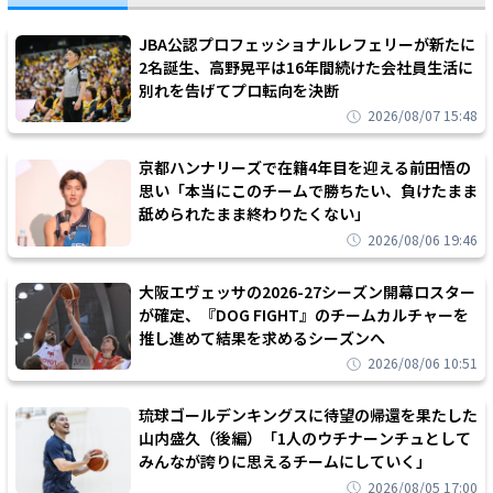
JBA公認プロフェッショナルレフェリーが新たに
2名誕生、高野晃平は16年間続けた会社員生活に
別れを告げてプロ転向を決断
2026/08/07 15:48
京都ハンナリーズで在籍4年目を迎える前田悟の
思い「本当にこのチームで勝ちたい、負けたまま
舐められたまま終わりたくない」
2026/08/06 19:46
大阪エヴェッサの2026-27シーズン開幕ロスター
が確定、『DOG FIGHT』のチームカルチャーを
推し進めて結果を求めるシーズンへ
2026/08/06 10:51
琉球ゴールデンキングスに待望の帰還を果たした
山内盛久（後編）「1人のウチナーンチュとして
みんなが誇りに思えるチームにしていく」
2026/08/05 17:00