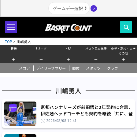
＞
TOP
>
川嶋勇人
新着
Bリーグ
NBA
バスケ日本代表
中学・高校・大学
その他
＋
＋
＋
＋
＋
スコア
デイリーサマリー
順位
スタッツ
クラブ
川嶋勇人
京都ハンナリーズが前田悟と2年契約に合意、
伊佐勉ヘッドコーチとも契約を継続「共に、登
り、一歩ずつ進んでいけたら」
2026/05/08 12:41