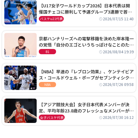
【U17女子ワールドカップ2026】日本代表は開
催国チェコに勝利して予選グループ3連勝で首位
通過！準々決勝の相手はエジプトに決定
2026/07/15 11:40
バスケu21代表
京都ハンナリーズへの電撃移籍を決めた岸本隆一
の覚悟「自分のエゴというちっぽけなことのため
に、京都に来たわけではない」
2026/08/04 19:39
B1
【NBA】早速の『レブロン効果』、ケンテイビア
ス・コールドウェル・ポープがセブンティシクサ
ーズに1年契約で加入
2026/07/26 09:58
NBA
【アジア競技大会】女子日本代表メンバーが決
定、平均年齢23.8歳のフレッシュなメンバーが日
本開催の大舞台で頂点を狙う
2026/07/30 16:12
女子バスケ代表