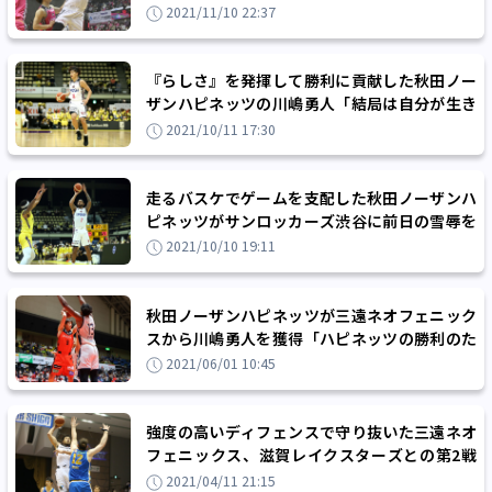
以来の連勝はならず
2021/11/10 22:37
『らしさ』を発揮して勝利に貢献した秋田ノー
ザンハピネッツの川嶋勇人「結局は自分が生き
たらみんなも生きてくる」
2021/10/11 17:30
走るバスケでゲームを支配した秋田ノーザンハ
ピネッツがサンロッカーズ渋谷に前日の雪辱を
果たす
2021/10/10 19:11
秋田ノーザンハピネッツが三遠ネオフェニック
スから川嶋勇人を獲得「ハピネッツの勝利のた
めに全肉体を捧げたい」
2021/06/01 10:45
強度の高いディフェンスで守り抜いた三遠ネオ
フェニックス、滋賀レイクスターズとの第2戦
を制して7連敗に終止符
2021/04/11 21:15