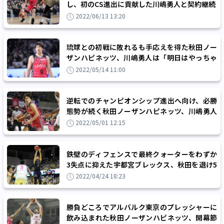
し、初のCS進出に貢献した川嶋勇人と契約継続
2022/06/13 13:20
琉球との初戦に敗れるも手応えを得た秋田ノー
ザンハピネッツ、川嶋勇人は「明日はやっちゃ
います」と逆襲を誓う
2022/05/14 11:00
逆転でのチャンピオンシップ進出へ向け、必勝
態勢が続く秋田ノーザンハピネッツ、川嶋勇人
「この状況を楽しみたい」
2022/05/01 12:15
鉄壁のディフェンスで最終クォーターをわずか
3失点に抑えた宇都宮ブレックス、秋田を退け5
連勝
2022/04/24 18:23
勝負どころでアルバルク東京のプレッシャーに
飲み込まれた秋田ノーザンハピネッツ、開幕節