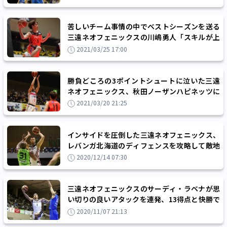
苦しいチーム事情の中でベストシーズンを送る
三遠ネオフェニックスの川嶋勇人「スキルが上
がって視野が広がった」
2021/03/25 17:00
勝負どころの3ポイントシュートに泣いた三遠
ネオフェニックス、秋田ノーザンハピネッツに
5点差の惜敗
2021/03/20 21:25
インサイドを圧倒した三遠ネオフェニックス、
レバンガ北海道のディフェンスを攻略して敵地
で2連勝
2020/12/14 07:30
三遠ネオフェニックスのサーディ・ラベナが思
い切りの良いアタックを連発、13得点と快勝で
プロデビュー戦を飾る
2020/11/07 21:13