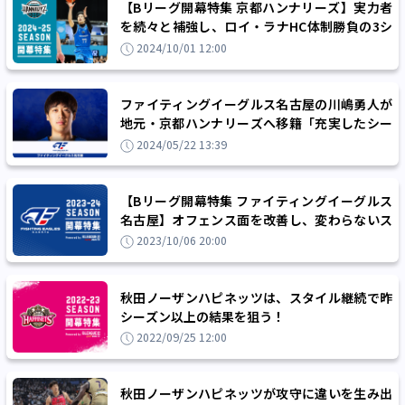
【Bリーグ開幕特集 京都ハンナリーズ】実力者
を続々と補強し、ロイ・ラナHC体制勝負の3シ
ーズン目に挑む！
2024/10/01 12:00
ファイティングイーグルス名古屋の川嶋勇人が
地元・京都ハンナリーズへ移籍「充実したシー
ズンを過ごすことができました」
2024/05/22 13:39
【Bリーグ開幕特集 ファイティングイーグルス
名古屋】オフェンス面を改善し、変わらないス
タイルで飛躍のシーズンを！
2023/10/06 20:00
秋田ノーザンハピネッツは、スタイル継続で昨
シーズン以上の結果を狙う！
2022/09/25 12:00
秋田ノーザンハピネッツが攻守に違いを生み出