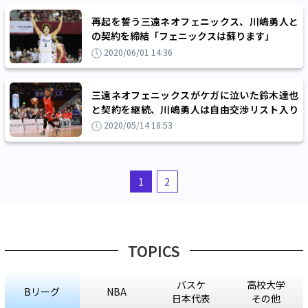
再起を誓う三遠ネオフェニックス、川嶋勇人と
の契約を締結「フェニックスは蘇ります」
2020/06/01 14:36
三遠ネオフェニックスがケガに泣いた鈴木達也
と契約を継続、川嶋勇人は自由交渉リスト入り
へ
2020/05/14 18:53
1
2
TOPICS
バスケ
高校大学
Bリーグ
NBA
日本代表
その他