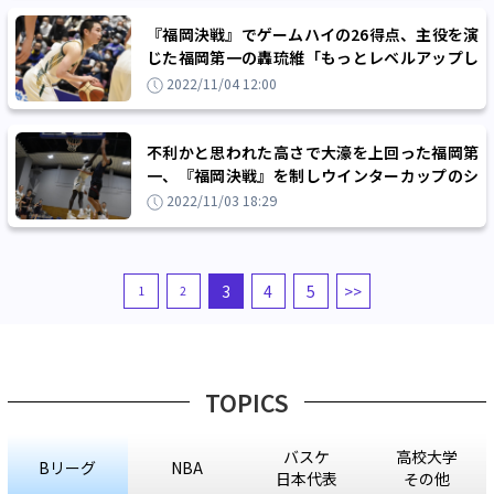
『福岡決戦』でゲームハイの26得点、主役を演
じた福岡第一の轟琉維「もっとレベルアップし
てウインターカップに臨みたい」
2022/11/04 12:00
不利かと思われた高さで大濠を上回った福岡第
一、『福岡決戦』を制しウインターカップのシ
ード権を獲得
2022/11/03 18:29
3
4
5
>>
1
2
TOPICS
バスケ
高校大学
Bリーグ
NBA
日本代表
その他