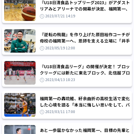
『U18日清食品トップリーグ2023』がアダスト
リアみとアリーナでの開幕が決定、福岡第一、
桜花学園らが出場
2023/07/21 14:19
『逆転の飛龍』を作り上げた原田裕作コーチが
母校の福岡第一へ、恩師を支える立場に「井手
口先生の思いをしっかり伝えたい」
2023/05/19 12:00
『U18日清食品リーグ』の開催が決定！ ブロッ
クリーグには新たに東北ブロック、北信越ブロ
ック、近畿ブロックが新設
2023/04/13 18:23
福岡第一の轟琉維、紆余曲折の高校生活で変化
した心境を語る「本当に悔しい思いをして、バ
スケへの意識が変わった」
2023/03/11 17:00
あと一歩届かなかった福岡第一、目標の先輩と