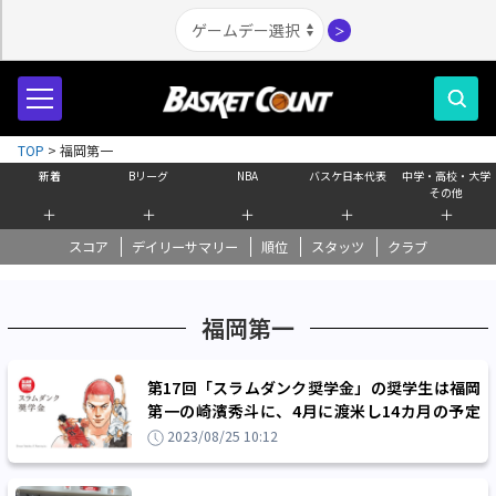
＞
TOP
>
福岡第一
新着
Bリーグ
NBA
バスケ日本代表
中学・高校・大学
その他
＋
＋
＋
＋
＋
スコア
デイリーサマリー
順位
スタッツ
クラブ
福岡第一
第17回「スラムダンク奨学金」の奨学生は福岡
第一の崎濱秀斗に、4月に渡米し14カ月の予定
でセントトーマスモアスクールへ
2023/08/25 10:12