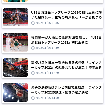
U18日清食品トップリーグ2022の初代王者に輝
いた福岡第一、主将の城戸賢心「一から見つめ
直してウインターカップへ」
2022/11/26 21:56
福岡第一が大濠との全勝対決を制し、『U18日
清食品トップリーグ2022』初代王者に
2022/11/26 17:50
高校バスケ日本一を決める冬の祭典『ウインタ
ーカップ2022』の組み合わせが決定！ 昨年王者
の大濠と桜花学園は1回戦から登場
2022/11/24 17:40
男子の決勝戦はテレビ朝日で生放送！ ウインタ
ーカップ2022の放送・配信予定が決定
2022/11/05 14:00