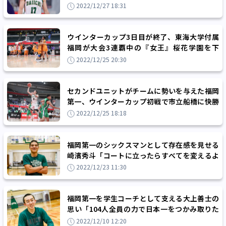
いないという思いでプレーしました」
2022/12/27 18:31
ウインターカップ3日目が終了、東海大学付属
福岡が大会3連覇中の『女王』桜花学園を下
し、初の8強入り！
2022/12/25 20:30
セカンドユニットがチームに勢いを与えた福岡
第一、ウインターカップ初戦で市立船橋に快勝
し3回戦進出
2022/12/25 18:18
福岡第一のシックスマンとして存在感を見せる
崎濱秀斗「コートに立ったらすべてを変えるよ
うな選手になりたい」
2022/12/23 11:30
福岡第一を学生コーチとして支える大上善士の
思い「104人全員の力で日本一をつかみ取りた
い」
2022/12/10 12:20