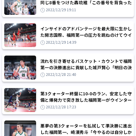
同じ8番をつけた轟琉維「この番号を背負った
ことで気持ちでもプレーでも成長できた」
2022/12/29 19:11
インサイドのアドバンテージを最大限に生かし
た開志国際、福岡第一の圧力を跳ねのけてウイ
ンターカップ初優勝
2022/12/29 14:39
流れを引き寄せるバスケット・カウントで福岡
第一の決勝進出に貢献した城戸賢心「明日の決
勝を勝って先輩たちを超える」
2022/12/28 21:40
第3クォーター終盤に10-0のラン、安定した守
備と爆発力で突き放した福岡第一がウインター
カップ決勝の舞台へ
2022/12/28 17:23
悪夢の第3クォーターを払拭して準決勝に進出
した福岡第一、崎濱秀斗「今やるのは自分しか