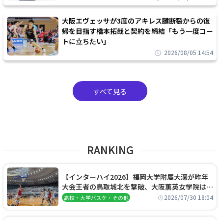
大阪エヴェッサが3度のアキレス腱断裂からの復
帰を目指す橋本拓哉と契約を締結「もう一度コー
トに立ちたい」
2026/08/05 14:54
すべて見る
RANKING
【インターハイ2026】福岡大学附属大濠が昨年
大会王者の鳥取城北を撃破、大阪薫英女学院は岐
阜女子に完勝、大会3日目試合結果
2026/07/30 18:04
高校・大学バスケ・その他