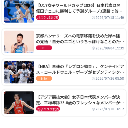
【U17女子ワールドカップ2026】日本代表は開
催国チェコに勝利して予選グループ3連勝で首位
通過！準々決勝の相手はエジプトに決定
2026/07/15 11:40
バスケu21代表
京都ハンナリーズへの電撃移籍を決めた岸本隆一
の覚悟「自分のエゴというちっぽけなことのため
に、京都に来たわけではない」
2026/08/04 19:39
B1
【NBA】早速の『レブロン効果』、ケンテイビア
ス・コールドウェル・ポープがセブンティシクサ
ーズに1年契約で加入
2026/07/26 09:58
NBA
【アジア競技大会】女子日本代表メンバーが決
定、平均年齢23.8歳のフレッシュなメンバーが日
本開催の大舞台で頂点を狙う
2026/07/30 16:12
女子バスケ代表