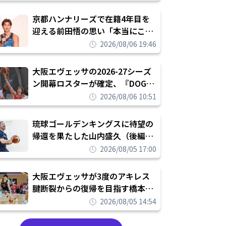
れを告げてプロ転向を決断
京都ハンナリーズで在籍4年目を
迎える前田悟の思い「本当にこの
チームで勝ちたい、負けたまま舐
2026/08/06 19:46
められたまま終わりたくない」
大阪エヴェッサの2026-27シーズ
ン開幕ロスターが確定、『DOG
FIGHT』のチームカルチャーを推
2026/08/06 10:51
し進めて結果を求めるシーズンへ
琉球ゴールデンキングスに待望の
帰還を果たした山内盛久（後編）
「1人のウチナーンチュとしてみ
2026/08/05 17:00
んなが誇りに思えるチームにして
いく」
大阪エヴェッサが3度のアキレス
腱断裂からの復帰を目指す橋本拓
哉と契約を締結「もう一度コート
2026/08/05 14:54
に立ちたい」