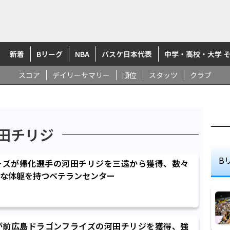
新着
Bリーグ
NBA
バスケ日本代表
中学・高校・大学 
スコア
デイリーサマリー
順位
スタッツ
クラブ
田チリジ
B
ーズが帰化選手の河田チリジを三遠から獲得、数々
な体躯を持つベテランセンター
が前広島ドラゴンフライズの河田チリジを獲得、強