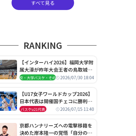
すべて見る
RANKING
【インターハイ2026】福岡大学附
属大濠が昨年大会王者の鳥取城北
を撃破、大阪薫英女学院は岐阜女
2026/07/30 18:04
高校・大学バスケ・その他
子に完勝、大会3日目試合結果
【U17女子ワールドカップ2026】
日本代表は開催国チェコに勝利し
て予選グループ3連勝で首位通
2026/07/15 11:40
バスケu21代表
過！準々決勝の相手はエジプトに
決定
京都ハンナリーズへの電撃移籍を
決めた岸本隆一の覚悟「自分のエ