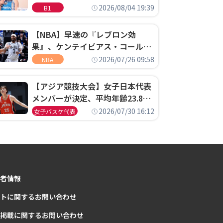
ゴというちっぽけなことのため
2026/08/04 19:39
B1
に、京都に来たわけではない」
【NBA】早速の『レブロン効
果』、ケンテイビアス・コールド
ウェル・ポープがセブンティシク
2026/07/26 09:58
NBA
サーズに1年契約で加入
【アジア競技大会】女子日本代表
メンバーが決定、平均年齢23.8歳
のフレッシュなメンバーが日本開
2026/07/30 16:12
女子バスケ代表
催の大舞台で頂点を狙う
者情報
トに関するお問い合わせ
掲載に関するお問い合わせ