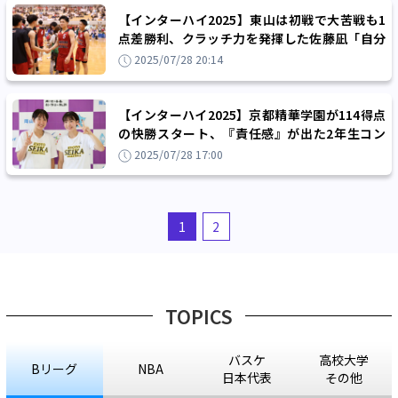
【インターハイ2025】東山は初戦で大苦戦も1
点差勝利、クラッチ力を発揮した佐藤凪「自分
が責任を取らなきゃいけない」
2025/07/28 20:14
【インターハイ2025】京都精華学園が114得点
の快勝スタート、『責任感』が出た2年生コン
ビの満生小珀＆吉田ひかり
2025/07/28 17:00
1
2
TOPICS
バスケ
高校大学
Bリーグ
NBA
日本代表
その他