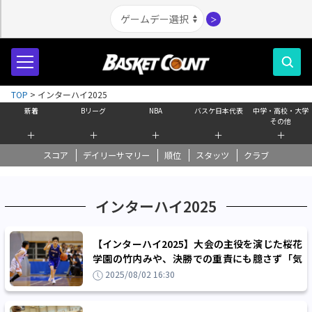
＞
TOP
>
インターハイ2025
新着
Bリーグ
NBA
バスケ日本代表
中学・高校・大学
その他
＋
＋
＋
＋
＋
スコア
デイリーサマリー
順位
スタッツ
クラブ
インターハイ2025
【インターハイ2025】大会の主役を演じた桜花
学園の竹内みや、決勝での重責にも臆さず「気
持ち的にはノリノリでした」
2025/08/02 16:30