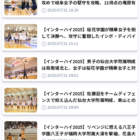
攻めで岐阜女子の堅守を攻略、21得点の庵原有
紗「いつものプレーを意識しました」
2025/07/31 18:20
【インターハイ2025】桜花学園が精華女子を倒
して決勝へ、攻守に奮闘したイシボ・ディバイ
ン「最後までやりきりました」
2025/07/31 15:11
【インターハイ2025】男子の仙台大学附属明成
は鳥取城北と、女子は桜花学園が精華女子と対
戦…大会5日目スケジュール
2025/07/31 09:52
【インターハイ2025】佐藤凪をチームディフェ
ンスで抑え込んだ仙台大学附属明成、東山との
接戦に競り勝ち準決勝進出
2025/07/31 09:09
【インターハイ2025】リベンジに燃える八王子
学園八王子が福岡大学附属大濠を撃破、花島大
良の執念「この1勝にすべてを懸けて」