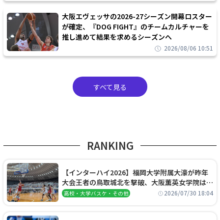
大阪エヴェッサの2026-27シーズン開幕ロスター
が確定、『DOG FIGHT』のチームカルチャーを
推し進めて結果を求めるシーズンへ
2026/08/06 10:51
すべて見る
RANKING
【インターハイ2026】福岡大学附属大濠が昨年
大会王者の鳥取城北を撃破、大阪薫英女学院は岐
阜女子に完勝、大会3日目試合結果
2026/07/30 18:04
高校・大学バスケ・その他