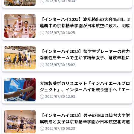
2025/07/30 19:34
【インターハイ2025】波乱続出の大会4日目、3
連覇中の京都精華学園が日本航空に敗れ、明成
が東山を撃破
2025/07/30 18:25
【インターハイ2025】留学生プレーヤーの強力
な個性をチームで生かす精華女子、倉敷翠松に
快勝してベスト4進出
2025/07/30 15:02
大塚製薬ポカリスエット『インハイエールプロ
ジェクト』、インターハイを戦う選手へ『エー
ルコップ』で応援メッセージを届ける
2025/07/30 12:03
【インターハイ2025】男子の東山は仙台大学附
属明成と女子は京都精華学園が日本航空北海道
を迎え撃つ…大会4日目スケジュール
2025/07/30 09:23