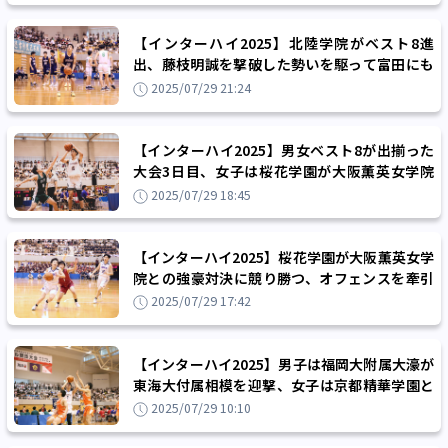
【インターハイ2025】北陸学院がベスト8進
出、藤枝明誠を撃破した勢いを駆って富田にも
完勝「全員を使って勝てたのは大きい」
2025/07/29 21:24
【インターハイ2025】男女ベスト8が出揃った
大会3日目、女子は桜花学園が大阪薫英女学院
を撃破、男子は福岡大附属大濠が大勝
2025/07/29 18:45
【インターハイ2025】桜花学園が大阪薫英女学
院との強豪対決に競り勝つ、オフェンスを牽引
した竹内みや「全員の自信になる」
2025/07/29 17:42
【インターハイ2025】男子は福岡大附属大濠が
東海大付属相模を迎撃、女子は京都精華学園と
慶誠が激突…大会3日目スケジュール
2025/07/29 10:10