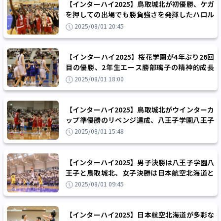
【インターハイ2025】鳥取城北が初優勝、ケガ
を押しての出場でも勝負強さを発揮したハロル
ド・アズカ「金メダルが欲しかった」
2025/08/01 20:45
【インターハイ2025】桜花学園が4年ぶり26回
目の優勝、2年生エース勝部璃子の精神的成長
「大事な場面で声が出せた」
2025/08/01 18:00
【インターハイ2025】鳥取城北がウインターカ
ップ準優勝のリベンジ達成、八王子学園八王子
に63-58で勝利し全国初優勝の栄光に輝く
2025/08/01 15:48
【インターハイ2025】男子決勝は八王子学園八
王子と鳥取城北、女子決勝は日本航空北海道と
桜花学園が戦い頂点を目指す
2025/08/01 09:45
【インターハイ2025】日本航空北海道が多彩な