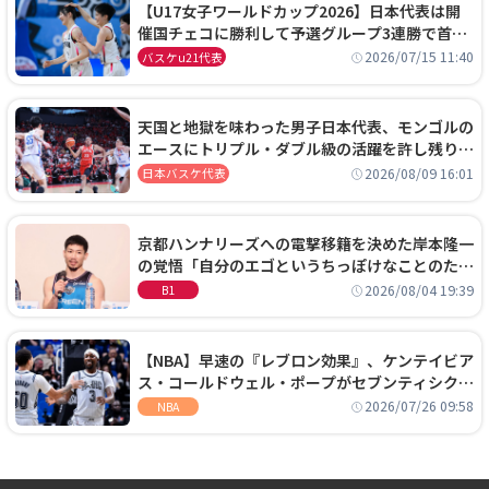
【U17女子ワールドカップ2026】日本代表は開
催国チェコに勝利して予選グループ3連勝で首位
通過！準々決勝の相手はエジプトに決定
2026/07/15 11:40
バスケu21代表
天国と地獄を味わった男子日本代表、モンゴルの
エースにトリプル・ダブル級の活躍を許し残り
0.4秒に失点する悔しい敗戦
2026/08/09 16:01
日本バスケ代表
京都ハンナリーズへの電撃移籍を決めた岸本隆一
の覚悟「自分のエゴというちっぽけなことのため
に、京都に来たわけではない」
2026/08/04 19:39
B1
【NBA】早速の『レブロン効果』、ケンテイビア
ス・コールドウェル・ポープがセブンティシクサ
ーズに1年契約で加入
2026/07/26 09:58
NBA