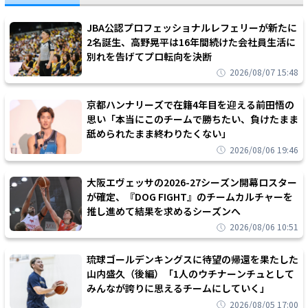
JBA公認プロフェッショナルレフェリーが新たに
2名誕生、高野晃平は16年間続けた会社員生活に
別れを告げてプロ転向を決断
2026/08/07 15:48
京都ハンナリーズで在籍4年目を迎える前田悟の
思い「本当にこのチームで勝ちたい、負けたまま
舐められたまま終わりたくない」
2026/08/06 19:46
大阪エヴェッサの2026-27シーズン開幕ロスター
が確定、『DOG FIGHT』のチームカルチャーを
推し進めて結果を求めるシーズンへ
2026/08/06 10:51
琉球ゴールデンキングスに待望の帰還を果たした
山内盛久（後編）「1人のウチナーンチュとして
みんなが誇りに思えるチームにしていく」
2026/08/05 17:00