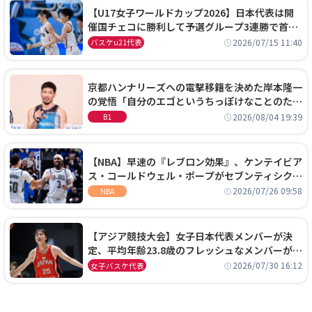
【U17女子ワールドカップ2026】日本代表は開
催国チェコに勝利して予選グループ3連勝で首位
通過！準々決勝の相手はエジプトに決定
2026/07/15 11:40
バスケu21代表
京都ハンナリーズへの電撃移籍を決めた岸本隆一
の覚悟「自分のエゴというちっぽけなことのため
に、京都に来たわけではない」
2026/08/04 19:39
B1
【NBA】早速の『レブロン効果』、ケンテイビア
ス・コールドウェル・ポープがセブンティシクサ
ーズに1年契約で加入
2026/07/26 09:58
NBA
【アジア競技大会】女子日本代表メンバーが決
定、平均年齢23.8歳のフレッシュなメンバーが日
本開催の大舞台で頂点を狙う
2026/07/30 16:12
女子バスケ代表