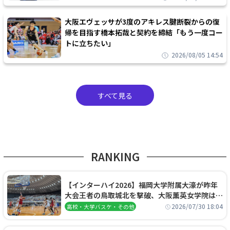
大阪エヴェッサが3度のアキレス腱断裂からの復
帰を目指す橋本拓哉と契約を締結「もう一度コー
トに立ちたい」
2026/08/05 14:54
すべて見る
RANKING
【インターハイ2026】福岡大学附属大濠が昨年
大会王者の鳥取城北を撃破、大阪薫英女学院は岐
阜女子に完勝、大会3日目試合結果
2026/07/30 18:04
高校・大学バスケ・その他