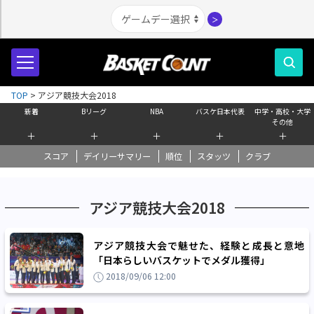
＞
TOP
>
アジア競技大会2018
新着
Bリーグ
NBA
バスケ日本代表
中学・高校・大学
その他
＋
＋
＋
＋
＋
スコア
デイリーサマリー
順位
スタッツ
クラブ
アジア競技大会2018
アジア競技大会で魅せた、経験と成長と意地
「日本らしいバスケットでメダル獲得」
2018/09/06 12:00