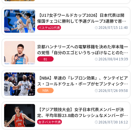
【U17女子ワールドカップ2026】日本代表は開
催国チェコに勝利して予選グループ3連勝で首位
通過！準々決勝の相手はエジプトに決定
2026/07/15 11:40
バスケu21代表
京都ハンナリーズへの電撃移籍を決めた岸本隆一
の覚悟「自分のエゴというちっぽけなことのため
に、京都に来たわけではない」
2026/08/04 19:39
B1
【NBA】早速の『レブロン効果』、ケンテイビア
ス・コールドウェル・ポープがセブンティシクサ
ーズに1年契約で加入
2026/07/26 09:58
NBA
【アジア競技大会】女子日本代表メンバーが決
定、平均年齢23.8歳のフレッシュなメンバーが日
本開催の大舞台で頂点を狙う
2026/07/30 16:12
女子バスケ代表