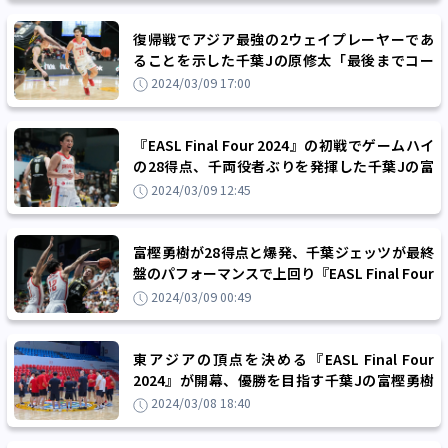
復帰戦でアジア最強の2ウェイプレーヤーであ
ることを示した千葉Jの原修太「最後までコー
トに立って貢献できたことがうれしい」
2024/03/09 17:00
『EASL Final Four 2024』の初戦でゲームハイ
の28得点、千両役者ぶりを発揮した千葉Jの富
樫勇樹「すごく楽しむことができました」
2024/03/09 12:45
富樫勇樹が28得点と爆発、千葉ジェッツが最終
盤のパフォーマンスで上回り『EASL Final Four
2024』決勝進出
2024/03/09 00:49
東アジアの頂点を決める『EASL Final Four
2024』が開幕、優勝を目指す千葉Jの富樫勇樹
「ボールが合うので、期待していてください」
2024/03/08 18:40