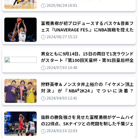
プレーした選手としては3人目の加入
2025/06/24 16:01
富樫勇樹が初プロデュースするバスケ&音楽フ
ェス『UNAVERAGE FES.』にNBA挑戦を控えた
男子日本代表の河村勇輝が出演決定！
2024/08/27 15:23
男女ともに9月14日、15日の両日で1次ラウンド
がスタート『第100回天皇杯・第91回皇后杯全
日本バスケットボール選手権大会』概要決定
2024/07/03 10:48
狩野英孝＆ノンスタ井上裕介の『イケメン頂上
対決』が『NBA®2K24』でついに決着？
YouTubeにて動画公開がスタート！
2024/04/03 12:41
抜群の勝負強さを見せた富樫勇樹がゲームハイ
の22得点、SKナイツとの死闘を制した千葉ジェ
ッツが『EASL Final Four 2024』優勝！
2024/03/10 22:03