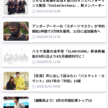
さらなる発展を目指す香川のダンスパフォーマ
ンス集団『United Archers』、新メンバーオー
ディションにより4名が新規加入
2023/10/29 12:00
アンダーアーマーの『スポーツマスク』が予約
開始1時間で3万枚を販売、21日に追加販売へ
2020/06/20 11:50
バスケ漫画の金字塔『SLAM DUNK』新装再編
版が6月1日より4カ月連続刊行に！
2018/05/31 12:50
【年賀】声に出して読みたい『バスケット・カ
ウント』2017年の『対談』10選
2018/01/01 09:50
［編集部より］8月の月間記事トップ10