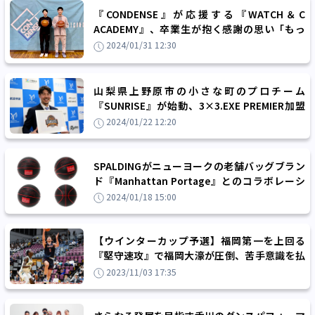
『CONDENSE』が応援する『WATCH＆C
ACADEMY』、卒業生が抱く感謝の思い「もっ
と上を目指してみたい」
2024/01/31 12:30
山梨県上野原市の小さな町のプロチーム
『SUNRISE』が始動、3×3.EXE PREMIER加盟
も正式決定「3×3の潜在力高い」
2024/01/22 12:20
SPALDINGがニューヨークの老舗バッグブラン
ド『Manhattan Portage』とのコラボレーシ
ョンアイテムを数量限定で発売
2024/01/18 15:00
【ウインターカップ予選】福岡第一を上回る
『堅守速攻』で福岡大濠が圧倒、苦手意識を払
拭し福岡の頂点に
2023/11/03 17:35