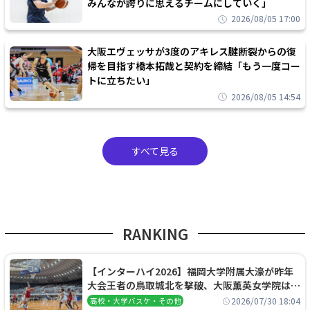
みんなが誇りに思えるチームにしていく」
2026/08/05 17:00
大阪エヴェッサが3度のアキレス腱断裂からの復
帰を目指す橋本拓哉と契約を締結「もう一度コー
トに立ちたい」
2026/08/05 14:54
すべて見る
RANKING
【インターハイ2026】福岡大学附属大濠が昨年
大会王者の鳥取城北を撃破、大阪薫英女学院は岐
阜女子に完勝、大会3日目試合結果
2026/07/30 18:04
高校・大学バスケ・その他