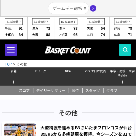
＞
B1
試合終了
B1
試合終了
B2
試合終了
B1
試合終了
B1
試合終了
91
73
78
64
79
千葉J
滋賀
熊本
茨城
群馬
84
88
96
74
71
宇都宮
大阪
A千葉
三河
広島
TOP
>
その他
新着
Bリーグ
NBA
バスケ日本代表
中学・高校・大学
その他
＋
＋
＋
＋
＋
スコア
デイリーサマリー
順位
スタッツ
クラブ
その他
大型補強を進めるB3さいたまブロンコスが仙台
89ERSから多嶋朝飛を獲得、今シーズンをB1で