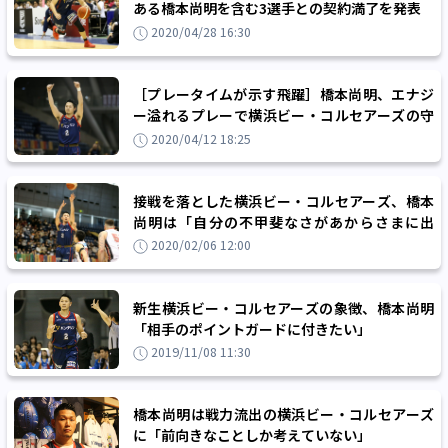
ある橋本尚明を含む3選手との契約満了を発表
2020/04/28 16:30
［プレータイムが示す飛躍］橋本尚明、エナジ
ー溢れるプレーで横浜ビー・コルセアーズの守
備の要に
2020/04/12 18:25
接戦を落とした横浜ビー・コルセアーズ、橋本
尚明は「自分の不甲斐なさがあからさまに出
た」と反省
2020/02/06 12:00
新生横浜ビー・コルセアーズの象徴、橋本尚明
「相手のポイントガードに付きたい」
2019/11/08 11:30
橋本尚明は戦力流出の横浜ビー・コルセアーズ
に「前向きなことしか考えていない」