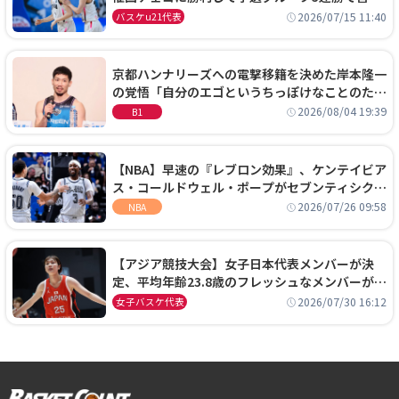
通過！準々決勝の相手はエジプトに決定
2026/07/15 11:40
バスケu21代表
京都ハンナリーズへの電撃移籍を決めた岸本隆一
の覚悟「自分のエゴというちっぽけなことのため
に、京都に来たわけではない」
2026/08/04 19:39
B1
【NBA】早速の『レブロン効果』、ケンテイビア
ス・コールドウェル・ポープがセブンティシクサ
ーズに1年契約で加入
2026/07/26 09:58
NBA
【アジア競技大会】女子日本代表メンバーが決
定、平均年齢23.8歳のフレッシュなメンバーが日
本開催の大舞台で頂点を狙う
2026/07/30 16:12
女子バスケ代表