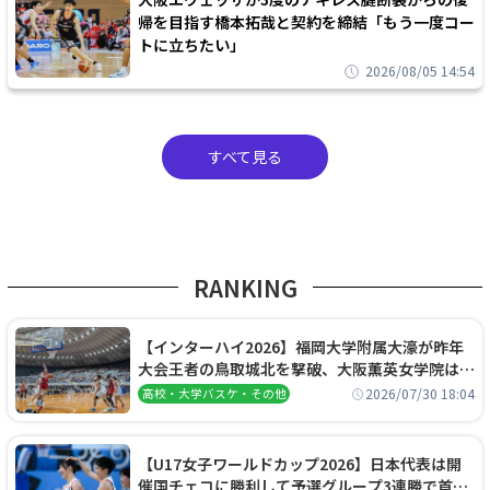
帰を目指す橋本拓哉と契約を締結「もう一度コー
トに立ちたい」
2026/08/05 14:54
すべて見る
RANKING
【インターハイ2026】福岡大学附属大濠が昨年
大会王者の鳥取城北を撃破、大阪薫英女学院は岐
阜女子に完勝、大会3日目試合結果
2026/07/30 18:04
高校・大学バスケ・その他
【U17女子ワールドカップ2026】日本代表は開
催国チェコに勝利して予選グループ3連勝で首位