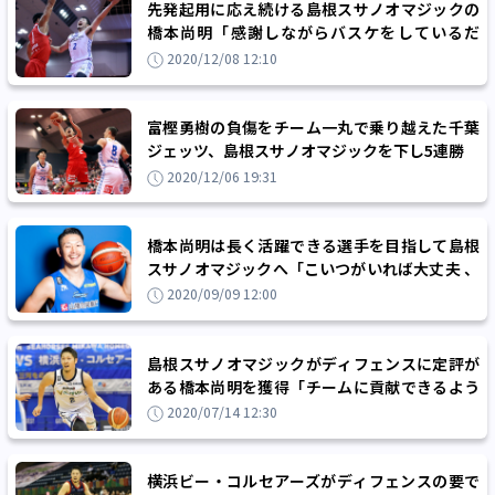
先発起用に応え続ける島根スサノオマジックの
橋本尚明「感謝しながらバスケをしているだ
け」
2020/12/08 12:10
富樫勇樹の負傷をチーム一丸で乗り越えた千葉
ジェッツ、島根スサノオマジックを下し5連勝
2020/12/06 19:31
橋本尚明は長く活躍できる選手を目指して島根
スサノオマジックへ「こいつがいれば大丈夫 、
と思われる選手に」
2020/09/09 12:00
島根スサノオマジックがディフェンスに定評が
ある橋本尚明を獲得「チームに貢献できるよう
日々努力していく」
2020/07/14 12:30
横浜ビー・コルセアーズがディフェンスの要で