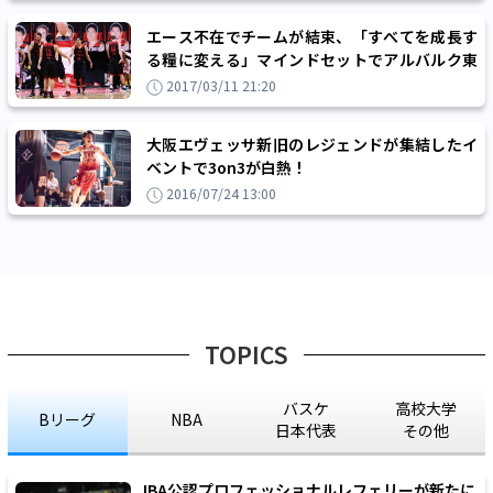
エース不在でチームが結束、「すべてを成長す
る糧に変える」マインドセットでアルバルク東
京が大阪エヴェッサに連勝
2017/03/11 21:20
大阪エヴェッサ新旧のレジェンドが集結したイ
ベントで3on3が白熱！
2016/07/24 13:00
TOPICS
バスケ
高校大学
Bリーグ
NBA
日本代表
その他
JBA公認プロフェッショナルレフェリーが新たに