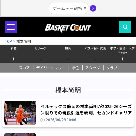
＞
TOP
>
橋本尚明
新着
Bリーグ
NBA
バスケ日本代表
中学・高校・大学
その他
＋
＋
＋
＋
＋
スコア
デイリーサマリー
順位
スタッツ
クラブ
橋本尚明
ベルテックス静岡の橋本尚明が2025-26シーズ
ン限りでの現役引退を表明、セカンドキャリア
はバスケと異なる世界に飛び込む
2026/06/29 10:06