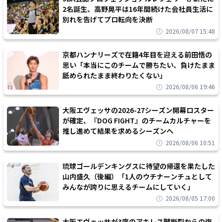
2名誕生、高野晃平は16年間続けた会社員生活に
別れを告げてプロ転向を決断
2026/08/07 15:48
京都ハンナリーズで在籍4年目を迎える前田悟の
思い「本当にこのチームで勝ちたい、負けたまま
舐められたまま終わりたくない」
2026/08/06 19:46
大阪エヴェッサの2026-27シーズン開幕ロスター
が確定、『DOG FIGHT』のチームカルチャーを
推し進めて結果を求めるシーズンへ
2026/08/06 10:51
琉球ゴールデンキングスに待望の帰還を果たした
山内盛久（後編）「1人のウチナーンチュとして
みんなが誇りに思えるチームにしていく」
2026/08/05 17:00
大阪エヴェッサが3度のアキレス腱断裂からの復