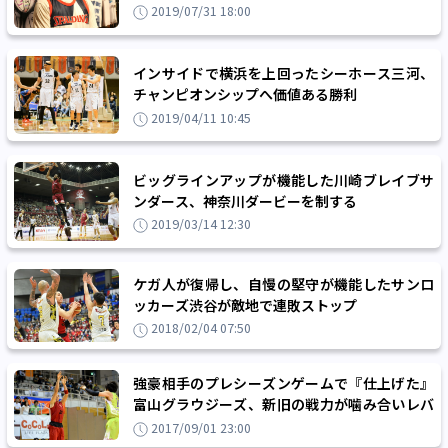
2019/07/31 18:00
インサイドで横浜を上回ったシーホース三河、
チャンピオンシップへ価値ある勝利
2019/04/11 10:45
ビッグラインアップが機能した川崎ブレイブサ
ンダース、神奈川ダービーを制する
2019/03/14 12:30
ケガ人が復帰し、自慢の堅守が機能したサンロ
ッカーズ渋谷が敵地で連敗ストップ
2018/02/04 07:50
強豪相手のプレシーズンゲームで『仕上げた』
富山グラウジーズ、新旧の戦力が噛み合いレバ
ンガ北海道を相手に余裕の勝利
2017/09/01 23:00