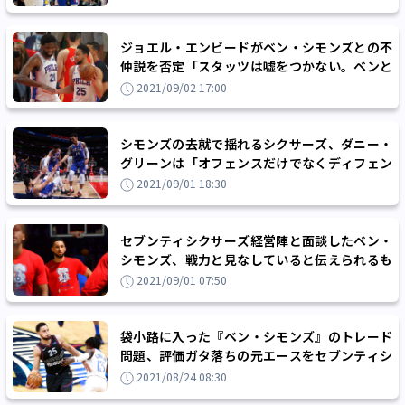
ジョエル・エンビードがベン・シモンズとの不
仲説を否定「スタッツは嘘をつかない。ベンと
一緒にプレーするのが好きなんだ」
2021/09/02 17:00
シモンズの去就で揺れるシクサーズ、ダニー・
グリーンは「オフェンスだけでなくディフェン
スも大きく変わる」と危機感
2021/09/01 18:30
セブンティシクサーズ経営陣と面談したベン・
シモンズ、戦力と見なしていると伝えられるも
トレードを要求
2021/09/01 07:50
袋小路に入った『ベン・シモンズ』のトレード
問題、評価ガタ落ちの元エースをセブンティシ
クサーズはどう扱うか
2021/08/24 08:30