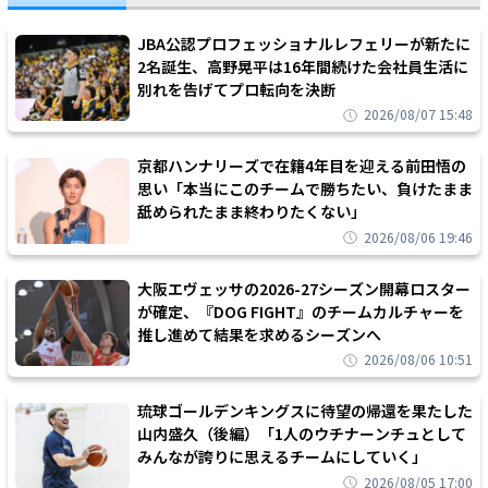
JBA公認プロフェッショナルレフェリーが新たに
2名誕生、高野晃平は16年間続けた会社員生活に
別れを告げてプロ転向を決断
2026/08/07 15:48
京都ハンナリーズで在籍4年目を迎える前田悟の
思い「本当にこのチームで勝ちたい、負けたまま
舐められたまま終わりたくない」
2026/08/06 19:46
大阪エヴェッサの2026-27シーズン開幕ロスター
が確定、『DOG FIGHT』のチームカルチャーを
推し進めて結果を求めるシーズンへ
2026/08/06 10:51
琉球ゴールデンキングスに待望の帰還を果たした
山内盛久（後編）「1人のウチナーンチュとして
みんなが誇りに思えるチームにしていく」
2026/08/05 17:00