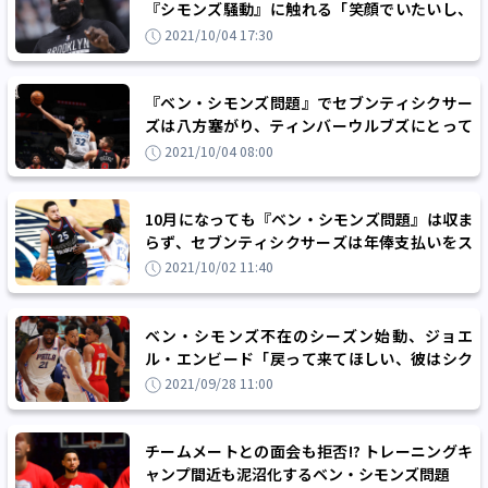
『シモンズ騒動』に触れる「笑顔でいたいし、
関係者も笑顔でいられる状態が良い」
2021/10/04 17:30
『ベン・シモンズ問題』でセブンティシクサー
ズは八方塞がり、ティンバーウルブズにとって
は低迷脱出の大チャンス？
2021/10/04 08:00
10月になっても『ベン・シモンズ問題』は収ま
らず、セブンティシクサーズは年俸支払いをス
トップする強硬措置へ
2021/10/02 11:40
ベン・シモンズ不在のシーズン始動、ジョエ
ル・エンビード「戻って来てほしい、彼はシク
サーズの大きなピースだから」
2021/09/28 11:00
チームメートとの面会も拒否!? トレーニングキ
ャンプ間近も泥沼化するベン・シモンズ問題