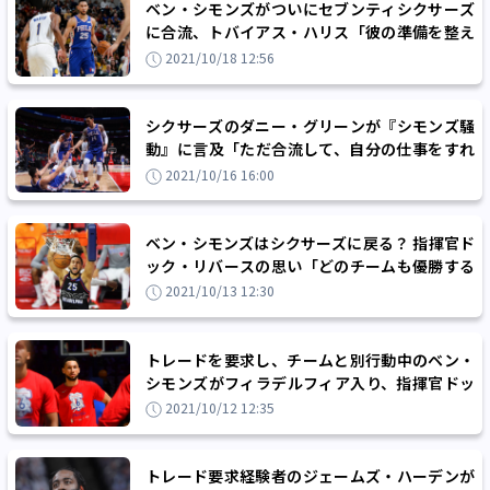
ベン・シモンズがついにセブンティシクサーズ
に合流、トバイアス・ハリス「彼の準備を整え
させて、仕事に集中する」
2021/10/18 12:56
シクサーズのダニー・グリーンが『シモンズ騒
動』に言及「ただ合流して、自分の仕事をすれ
ばいい」
2021/10/16 16:00
ベン・シモンズはシクサーズに戻る？ 指揮官ド
ック・リバースの思い「どのチームも優勝する
には困難を乗り越えるもの」
2021/10/13 12:30
トレードを要求し、チームと別行動中のベン・
シモンズがフィラデルフィア入り、指揮官ドッ
ク・リバース「戻って来てもらいたい」
2021/10/12 12:35
トレード要求経験者のジェームズ・ハーデンが