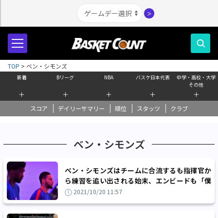
＞
TOP
>
ベン・シモンズ
新着
Bリーグ
NBA
バスケ日本代表
中学・高校・大学
その他
＋
＋
＋
＋
＋
スコア
デイリーサマリー
順位
スタッツ
クラブ
ベン・シモンズ
ベン・シモンズはチームに合流するも指揮官か
ら練習を追い出される始末、エンビードも「僕
たちはベビーシッターじゃない」
2021/10/20 11:57