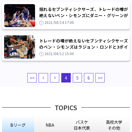
揺れるセブンティシクサーズ、トレードの噂が
絶えないベン・シモンズにダニー・グリーンが
救いの手「伝えられることはある」
2021/08/14 17:00
トレードの噂が絶えないセブンティシクサーズ
のベン・シモンズはラジョン・ロンドと3ポイ
ントシュートを特訓中
2021/08/12 15:00
<<
4
5
6
>>
2
3
TOPICS
バスケ
高校大学
Bリーグ
NBA
日本代表
その他