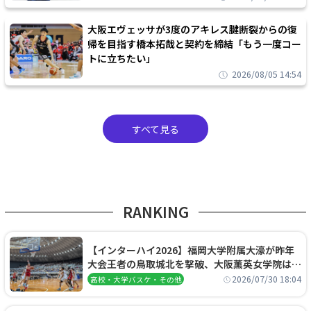
大阪エヴェッサが3度のアキレス腱断裂からの復
帰を目指す橋本拓哉と契約を締結「もう一度コー
トに立ちたい」
2026/08/05 14:54
すべて見る
RANKING
【インターハイ2026】福岡大学附属大濠が昨年
大会王者の鳥取城北を撃破、大阪薫英女学院は岐
阜女子に完勝、大会3日目試合結果
2026/07/30 18:04
高校・大学バスケ・その他