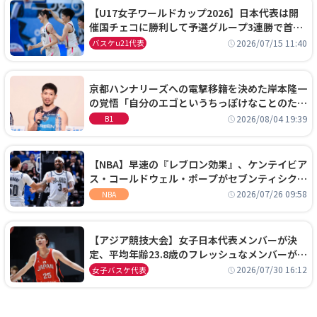
【U17女子ワールドカップ2026】日本代表は開
催国チェコに勝利して予選グループ3連勝で首位
通過！準々決勝の相手はエジプトに決定
2026/07/15 11:40
バスケu21代表
京都ハンナリーズへの電撃移籍を決めた岸本隆一
の覚悟「自分のエゴというちっぽけなことのため
に、京都に来たわけではない」
2026/08/04 19:39
B1
【NBA】早速の『レブロン効果』、ケンテイビア
ス・コールドウェル・ポープがセブンティシクサ
ーズに1年契約で加入
2026/07/26 09:58
NBA
【アジア競技大会】女子日本代表メンバーが決
定、平均年齢23.8歳のフレッシュなメンバーが日
本開催の大舞台で頂点を狙う
2026/07/30 16:12
女子バスケ代表