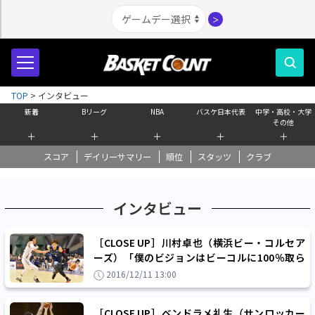
＞
TOP
>
インタビュー
新着
Bリーグ
NBA
バスケ日本代表
中学・高校・大学
その他
＋
＋
＋
＋
＋
スコア
デイリーサマリー
順位
スタッツ
クラブ
インタビュー
［CLOSE UP］川村卓也（横浜ビー・コルセア
ーズ）「僕のビジョンはビーコルに100％取ら
れている」
2016/12/11 13:00
［CLOSE UP］ベンドラメ礼生（サンロッカー