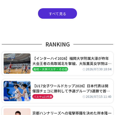
すべて見る
RANKING
【インターハイ2026】福岡大学附属大濠が昨年
大会王者の鳥取城北を撃破、大阪薫英女学院は岐
阜女子に完勝、大会3日目試合結果
2026/07/30 18:04
高校・大学バスケ・その他
【U17女子ワールドカップ2026】日本代表は開
催国チェコに勝利して予選グループ3連勝で首位
通過！準々決勝の相手はエジプトに決定
2026/07/15 11:40
バスケu21代表
京都ハンナリーズへの電撃移籍を決めた岸本隆一