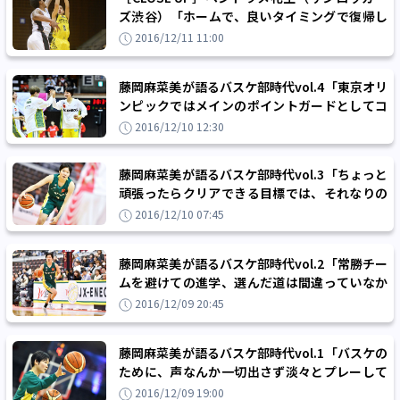
ズ渋谷）「ホームで、良いタイミングで復帰し
たなと思います」
2016/12/11 11:00
藤岡麻菜美が語るバスケ部時代vol.4「東京オリ
ンピックではメインのポイントガードとしてコ
ートに立ちたい」
2016/12/10 12:30
藤岡麻菜美が語るバスケ部時代vol.3「ちょっと
頑張ったらクリアできる目標では、それなりの
努力しかしない」
2016/12/10 07:45
藤岡麻菜美が語るバスケ部時代vol.2「常勝チー
ムを避けての進学、選んだ道は間違っていなか
った」
2016/12/09 20:45
藤岡麻菜美が語るバスケ部時代vol.1「バスケの
ために、声なんか一切出さず淡々とプレーして
いた自分を変えた」
2016/12/09 19:00