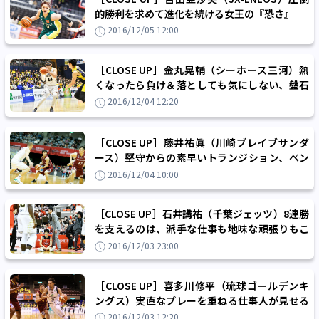
的勝利を求めて進化を続ける女王の『恐さ』
2016/12/05 12:00
［CLOSE UP］金丸晃輔（シーホース三河）熱
くなったら負け＆落としても気にしない、盤石
のスタイルを支える試合巧者
2016/12/04 12:20
［CLOSE UP］藤井祐眞（川崎ブレイブサンダ
ース）堅守からの素早いトランジション、ベン
チからチームを支える最強の『盾と矛』
2016/12/04 10:00
［CLOSE UP］石井講祐（千葉ジェッツ）8連勝
を支えるのは、派手な仕事も地味な頑張りもこ
なすマルチプレーヤー
2016/12/03 23:00
［CLOSE UP］喜多川修平（琉球ゴールデンキ
ングス）実直なプレーを重ねる仕事人が見せる
『クリエイティブ』と『決定力』
2016/12/03 12:20