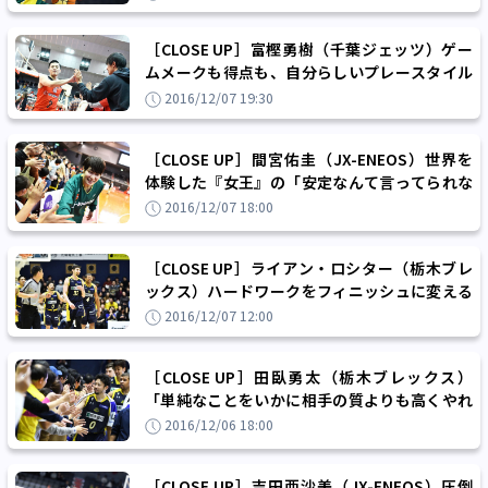
［CLOSE UP］富樫勇樹（千葉ジェッツ）ゲー
ムメークも得点も、自分らしいプレースタイル
でチームを『上昇気流』に乗せる
2016/12/07 19:30
［CLOSE UP］間宮佑圭（JX-ENEOS）世界を
体験した『女王』の「安定なんて言ってられな
い」という挑戦
2016/12/07 18:00
［CLOSE UP］ライアン・ロシター（栃木ブレ
ックス）ハードワークをフィニッシュに変える
男の『誇り』と『喜び』
2016/12/07 12:00
［CLOSE UP］田臥勇太（栃木ブレックス）
「単純なことをいかに相手の質よりも高くやれ
るか」という『勝利の方程式』
2016/12/06 18:00
［CLOSE UP］吉田亜沙美（JX-ENEOS）圧倒