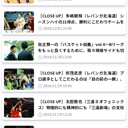
［CLOSE UP］多嶋朝飛（レバンガ北海道）シ
ーズンハイの21得点、勝利にこだわりチームを
引っ張る司令塔＆キャプテン
2016/12/02 23:00
佐古賢一の『バスケット談義』vol.4～Bリーグ
をもっと良くするために、我々現場サイドも切
磋琢磨していきたい
2016/11/30 12:00
［CLOSE UP］折茂武彦（レバンガ北海道）プ
ロ選手としてこだわるのは『目の前の一勝』、
記録はあくまで通過点
2016/11/29 18:00
［CLOSE UP］太田敦也（三遠ネオフェニック
ス）物理的にも精神的にも『三遠劇場』の支柱
となる日本人ビッグマン
2016/11/29 12:20