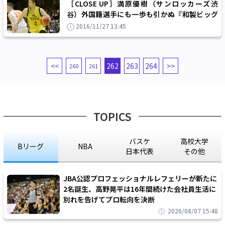
［CLOSE UP］満原優樹（サンロッカーズ渋
谷）外国籍選手にも一歩も引かぬ『和製ビッグ
マン』の心意気
2016/11/27 13:45
<<
262
263
264
>>
260
261
TOPICS
バスケ
高校大学
Bリーグ
NBA
日本代表
その他
JBA公認プロフェッショナルレフェリーが新たに
2名誕生、高野晃平は16年間続けた会社員生活に
別れを告げてプロ転向を決断
2026/08/07 15:48