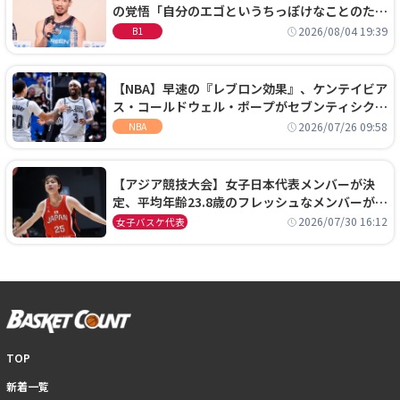
の覚悟「自分のエゴというちっぽけなことのため
に、京都に来たわけではない」
2026/08/04 19:39
B1
【NBA】早速の『レブロン効果』、ケンテイビア
ス・コールドウェル・ポープがセブンティシクサ
ーズに1年契約で加入
2026/07/26 09:58
NBA
【アジア競技大会】女子日本代表メンバーが決
定、平均年齢23.8歳のフレッシュなメンバーが日
本開催の大舞台で頂点を狙う
2026/07/30 16:12
女子バスケ代表
TOP
新着一覧