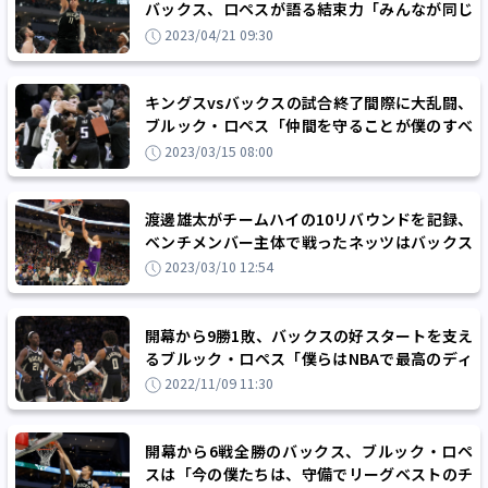
バックス、ロペスが語る結束力「みんなが同じ
立場、これがバックスのメンタリティー」
2023/04/21 09:30
キングスvsバックスの試合終了間際に大乱闘、
ブルック・ロペス「仲間を守ることが僕のすべ
て」
2023/03/15 08:00
渡邊雄太がチームハイの10リバウンドを記録、
ベンチメンバー主体で戦ったネッツはバックス
に3点差の惜敗
2023/03/10 12:54
開幕から9勝1敗、バックスの好スタートを支え
るブルック・ロペス「僕らはNBAで最高のディ
フェンスチームだ」
2022/11/09 11:30
開幕から6戦全勝のバックス、ブルック・ロペ
スは「今の僕たちは、守備でリーグベストのチ