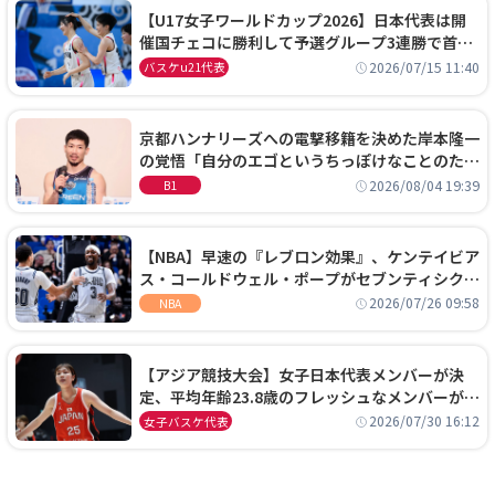
【U17女子ワールドカップ2026】日本代表は開
催国チェコに勝利して予選グループ3連勝で首位
通過！準々決勝の相手はエジプトに決定
2026/07/15 11:40
バスケu21代表
京都ハンナリーズへの電撃移籍を決めた岸本隆一
の覚悟「自分のエゴというちっぽけなことのため
に、京都に来たわけではない」
2026/08/04 19:39
B1
【NBA】早速の『レブロン効果』、ケンテイビア
ス・コールドウェル・ポープがセブンティシクサ
ーズに1年契約で加入
2026/07/26 09:58
NBA
【アジア競技大会】女子日本代表メンバーが決
定、平均年齢23.8歳のフレッシュなメンバーが日
本開催の大舞台で頂点を狙う
2026/07/30 16:12
女子バスケ代表