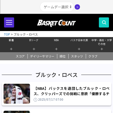
＞
TOP
>
ブルック・ロペス
新着
Bリーグ
NBA
バスケ日本代表
中学・高校・大学
その他
＋
＋
＋
＋
＋
スコア
デイリーサマリー
順位
スタッツ
クラブ
ブルック・ロペス
【NBA】バックスを退団したブルック・ロペ
ス、クリッパーズでの挑戦に意欲「優勝するチ
ャンスがあるチームだと感じた」
2025/07/17 07:00