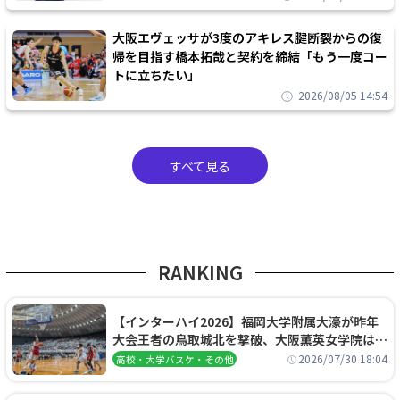
大阪エヴェッサが3度のアキレス腱断裂からの復
帰を目指す橋本拓哉と契約を締結「もう一度コー
トに立ちたい」
2026/08/05 14:54
すべて見る
RANKING
【インターハイ2026】福岡大学附属大濠が昨年
大会王者の鳥取城北を撃破、大阪薫英女学院は岐
阜女子に完勝、大会3日目試合結果
2026/07/30 18:04
高校・大学バスケ・その他