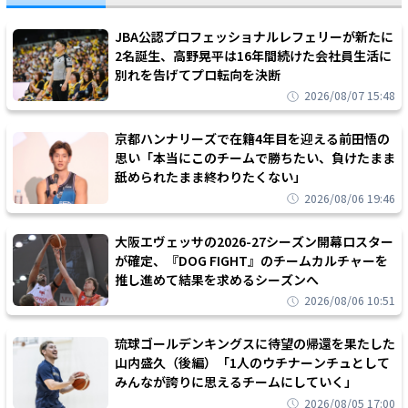
JBA公認プロフェッショナルレフェリーが新たに
2名誕生、高野晃平は16年間続けた会社員生活に
別れを告げてプロ転向を決断
2026/08/07 15:48
京都ハンナリーズで在籍4年目を迎える前田悟の
思い「本当にこのチームで勝ちたい、負けたまま
舐められたまま終わりたくない」
2026/08/06 19:46
大阪エヴェッサの2026-27シーズン開幕ロスター
が確定、『DOG FIGHT』のチームカルチャーを
推し進めて結果を求めるシーズンへ
2026/08/06 10:51
琉球ゴールデンキングスに待望の帰還を果たした
山内盛久（後編）「1人のウチナーンチュとして
みんなが誇りに思えるチームにしていく」
2026/08/05 17:00