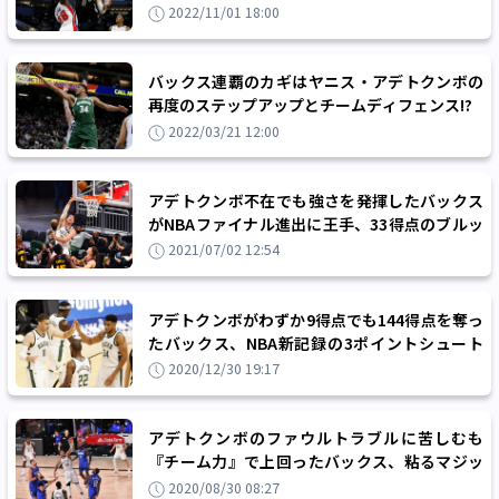
ームだ」と堅守に自信
2022/11/01 18:00
バックス連覇のカギはヤニス・アデトクンボの
再度のステップアップとチームディフェンス!?
2022/03/21 12:00
アデトクンボ不在でも強さを発揮したバックス
がNBAファイナル進出に王手、33得点のブルッ
ク・ロペス「48分貫くことができた」
2021/07/02 12:54
アデトクンボがわずか9得点でも144得点を奪っ
たバックス、NBA新記録の3ポイントシュート
29本成功でヒートを圧倒
2020/12/30 19:17
アデトクンボのファウルトラブルに苦しむも
『チーム力』で上回ったバックス、粘るマジッ
クを振り切る
2020/08/30 08:27