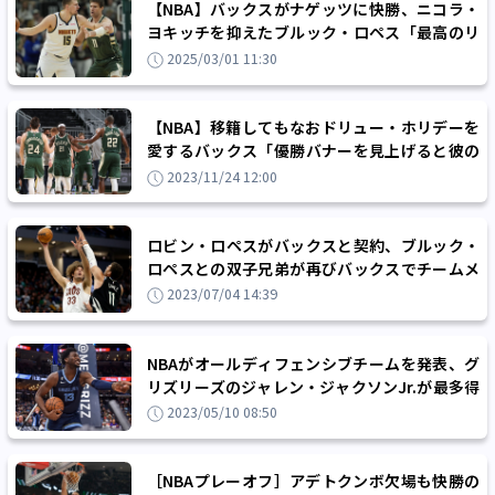
【NBA】バックスがナゲッツに快勝、ニコラ・
ヨキッチを抑えたブルック・ロペス「最高のリ
ズムでプレーできた」
2025/03/01 11:30
【NBA】移籍してもなおドリュー・ホリデーを
愛するバックス「優勝バナーを見上げると彼の
ことを思い出す」
2023/11/24 12:00
ロビン・ロペスがバックスと契約、ブルック・
ロペスとの双子兄弟が再びバックスでチームメ
ートに
2023/07/04 14:39
NBAがオールディフェンシブチームを発表、グ
リズリーズのジャレン・ジャクソンJr.が最多得
票で2年連続のファーストチームに
2023/05/10 08:50
［NBAプレーオフ］アデトクンボ欠場も快勝の