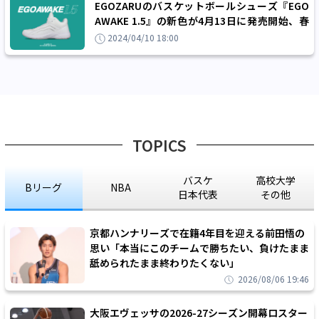
EGOZARUのバスケットボールシューズ『EGO
AWAKE 1.5』の新色が4月13日に発売開始、春
にぴったりなオールホワイト
2024/04/10 18:00
TOPICS
バスケ
高校大学
Bリーグ
NBA
日本代表
その他
京都ハンナリーズで在籍4年目を迎える前田悟の
思い「本当にこのチームで勝ちたい、負けたまま
舐められたまま終わりたくない」
2026/08/06 19:46
大阪エヴェッサの2026-27シーズン開幕ロスター