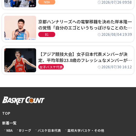
ーズに1年契約で加入
2026/07/26 09:58
NBA
京都ハンナリーズへの電撃移籍を決めた岸本隆一
の覚悟「自分のエゴというちっぽけなことのため
に、京都に来たわけではない」
2026/08/04 19:39
B1
【アジア競技大会】女子日本代表メンバーが決
定、平均年齢23.8歳のフレッシュなメンバーが日
本開催の大舞台で頂点を狙う
2026/07/30 16:12
女子バスケ代表
TOP
新着一覧
NBA
Bリーグ
バスケ日本代表
高校大学バスケ・その他