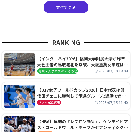
すべて見る
RANKING
【インターハイ2026】福岡大学附属大濠が昨年
大会王者の鳥取城北を撃破、大阪薫英女学院は岐
阜女子に完勝、大会3日目試合結果
2026/07/30 18:04
高校・大学バスケ・その他
【U17女子ワールドカップ2026】日本代表は開
催国チェコに勝利して予選グループ3連勝で首位
通過！準々決勝の相手はエジプトに決定
2026/07/15 11:40
バスケu21代表
【NBA】早速の『レブロン効果』、ケンテイビア
ス・コールドウェル・ポープがセブンティシクサ