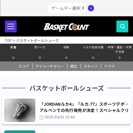
＞
TOP
>
バスケットボールシューズ
新着
Bリーグ
NBA
バスケ日本代表
中学・高校・大学
その他
＋
＋
＋
＋
＋
スコア
デイリーサマリー
順位
スタッツ
クラブ
バスケットボールシューズ
『JORDANルカ4』『ルカ.77』スポーツデポ・
アルペンでの先行発売が決定！スペシャルクリ
ニックの参加権ゲットのチャンスも
2025/04/01 15:44