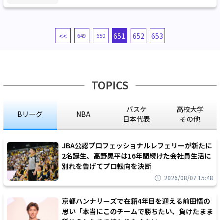
<<
651
652
653
649
650
TOPICS
バスケ
高校大学
Bリーグ
NBA
日本代表
その他
JBA公認プロフェッショナルレフェリーが新たに
2名誕生、高野晃平は16年間続けた会社員生活に
別れを告げてプロ転向を決断
2026/08/07 15:48
京都ハンナリーズで在籍4年目を迎える前田悟の
思い「本当にこのチームで勝ちたい、負けたまま