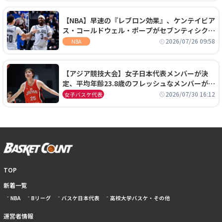
【NBA】早速の『レブロン効果』、ケンテイビア
ス・コールドウェル・ポープがセブンティシクサ
ーズに1年契約で加入
2026/07/26 09:58
NBA
【アジア競技大会】女子日本代表メンバーが決
定、平均年齢23.8歳のフレッシュなメンバーが日
本開催の大舞台で頂点を狙う
2026/07/30 16:12
女子バスケ代表
TOP
新着一覧
NBA
Bリーグ
バスケ日本代表
高校大学バスケ・その他
運営者情報