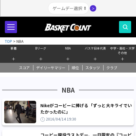
＞
TOP
>
NBA
新着
Bリーグ
NBA
バスケ日本代表
中学・高校・大学
その他
＋
＋
＋
＋
＋
スコア
デイリーサマリー
順位
スタッツ
クラブ
NBA
Nikeがコービーに捧げる「ずっと大キライでい
たかったのに」
2016/04/14 19:30
コービー現役ラストデー、一日限定の『コービ