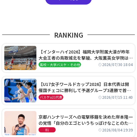
RANKING
【インターハイ2026】福岡大学附属大濠が昨年
大会王者の鳥取城北を撃破、大阪薫英女学院は岐
阜女子に完勝、大会3日目試合結果
2026/07/30 18:04
高校・大学バスケ・その他
【U17女子ワールドカップ2026】日本代表は開
催国チェコに勝利して予選グループ3連勝で首位
通過！準々決勝の相手はエジプトに決定
2026/07/15 11:40
バスケu21代表
京都ハンナリーズへの電撃移籍を決めた岸本隆一
の覚悟「自分のエゴというちっぽけなことのため
に、京都に来たわけではない」
2026/08/04 19:39
B1