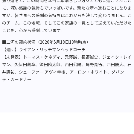
振り返ると、この時間を本当に素晴らしい方々とともに過ごせたこと
に、深い感謝の気持ちでいっぱいです。新たな章へ進むことになりま
すが、皆さまへの感謝の気持ちはこれからも決して変わりません。こ
のチーム、この地域、そしてこの家族の一員として迎えていただけた
ことを、心から感謝しています」
■三河の契約状況（2026年5月18日13時時点）
【退団】ライアン・リッチマンヘッドコーチ
【未発表】トーマス・ケネディ、元澤誠、長野誠史、ジェイク・レイ
マン、久保田義章、須田侑太郎、西田公陽、角野亮伍、西田優大、石
井講祐、シェーファー アヴィ幸樹、アーロン・ホワイト、ダバン
テ・ガードナー