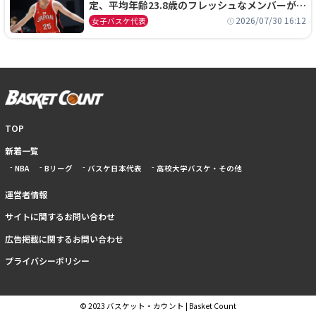
定、平均年齢23.8歳のフレッシュなメンバーが日
本開催の大舞台で頂点を狙う
2026/07/30 16:12
女子バスケ代表
TOP
新着一覧
NBA
Bリーグ
バスケ日本代表
高校大学バスケ・その他
運営者情報
サイトに関するお問い合わせ
広告掲載に関するお問い合わせ
プライバシーポリシー
© 2023 バスケット・カウント | Basket Count