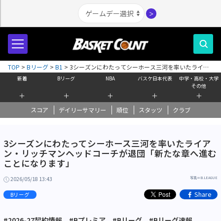
＞
TOP
>
Bリーグ
>
B1
>
3シーズンにわたってシーホース三河を率いたライア
ン・リッチマンヘッドコーチが退団「新たな章へ進むことになります」
新着
Bリーグ
NBA
バスケ日本代表
中学・高校・大学
その他
＋
＋
＋
＋
＋
スコア
デイリーサマリー
順位
スタッツ
クラブ
3シーズンにわたってシーホース三河を率いたライア
ン・リッチマンヘッドコーチが退団「新たな章へ進む
ことになります」
2026/05/18 13:43
写真＝B.LEAGUE
Share
Bリーグ
#2026-27契約情報
#Bプレミア
#Bリーグ
#Bリーグ速報