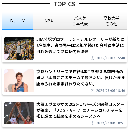
TOPICS
バスケ
高校大学
Bリーグ
NBA
日本代表
その他
JBA公認プロフェッショナルレフェリーが新たに
2名誕生、高野晃平は16年間続けた会社員生活に
別れを告げてプロ転向を決断
2026/08/07 15:48
京都ハンナリーズで在籍4年目を迎える前田悟の
思い「本当にこのチームで勝ちたい、負けたまま
舐められたまま終わりたくない」
2026/08/06 19:46
大阪エヴェッサの2026-27シーズン開幕ロスター
が確定、『DOG FIGHT』のチームカルチャーを
推し進めて結果を求めるシーズンへ
2026/08/06 10:51