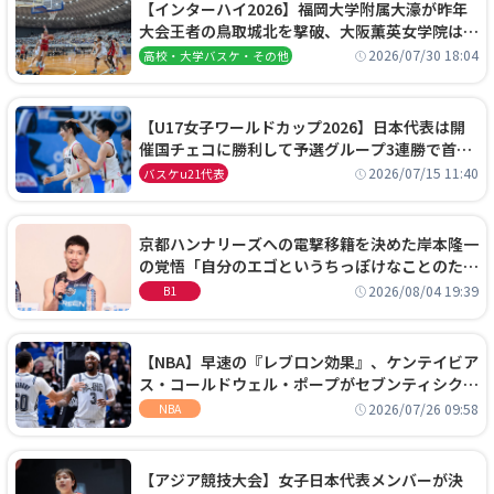
【インターハイ2026】福岡大学附属大濠が昨年
大会王者の鳥取城北を撃破、大阪薫英女学院は岐
阜女子に完勝、大会3日目試合結果
2026/07/30 18:04
高校・大学バスケ・その他
【U17女子ワールドカップ2026】日本代表は開
催国チェコに勝利して予選グループ3連勝で首位
通過！準々決勝の相手はエジプトに決定
2026/07/15 11:40
バスケu21代表
京都ハンナリーズへの電撃移籍を決めた岸本隆一
の覚悟「自分のエゴというちっぽけなことのため
に、京都に来たわけではない」
2026/08/04 19:39
B1
【NBA】早速の『レブロン効果』、ケンテイビア
ス・コールドウェル・ポープがセブンティシクサ
ーズに1年契約で加入
2026/07/26 09:58
NBA
【アジア競技大会】女子日本代表メンバーが決