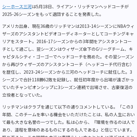
シーホース三河
は5月18日、ライアン・リッチマンヘッドコーチが
2025-26シーズンをもって退団することを発表した。
アメリカ出身、現在36歳のリッチマンは2013-14シーズンにNBAウィ
ザーズのアシスタントビデオコーディネーターとしてコーチングキャ
リアをスタート。2016-17シーズンからの3年間をアシスタントコー
チとして過ごし、翌シーズンはウィザーズ傘下のGリーグチーム、キ
ャピタルシティ・ゴーゴーでヘッドコーチを務めた。その翌シーズン
から再びウィザーズのアシスタントコーチ（ヘッドコーチ代行含む）
を歴任し、2023-24シーズンから三河のヘッドコーチに就任した。3
シーズンで合計118勝62敗を記録し、就任初年度から出場が遠ざかっ
ていたチャンピオンシップに3シーズン連続で出場させ、古豪復活の
立役者となっていた。
リッチマンはクラブを通じて以下の通りコメントしている。「この3
年間、このチームを率いる機会をいただけたことは、私の人生におい
て最も大きな名誉の一つでした。私は心から、『環境を作るのは人で
あり、道程を意味のあるものにするのも人である』と信じています。