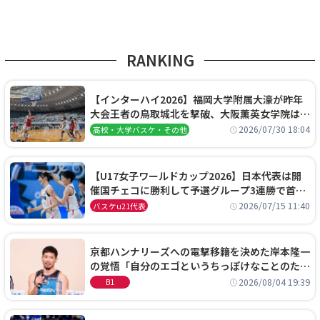
RANKING
【インターハイ2026】福岡大学附属大濠が昨年
大会王者の鳥取城北を撃破、大阪薫英女学院は岐
阜女子に完勝、大会3日目試合結果
2026/07/30 18:04
高校・大学バスケ・その他
【U17女子ワールドカップ2026】日本代表は開
催国チェコに勝利して予選グループ3連勝で首位
通過！準々決勝の相手はエジプトに決定
2026/07/15 11:40
バスケu21代表
京都ハンナリーズへの電撃移籍を決めた岸本隆一
の覚悟「自分のエゴというちっぽけなことのため
に、京都に来たわけではない」
2026/08/04 19:39
B1