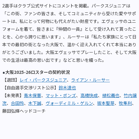
2選手はクラブ公式サイトにコメントを掲載。パークスジュニアは
「この街、ファンの皆さま、そしてコミュニティから受けた愛やサポ
ートは、私にとって何物にも代えがたい財産です。エヴェッサのユニ
フォームを着て、皆さまに『仲間の一員』として受け入れて貰ったこ
とを、心から誇りに思います」、ルーサーは「私たち家族にとって日
本での最初の街となった大阪で、温かく迎え入れてくれて本当にあり
がとうございました。大阪エヴェッサでプレーしたこと、そして大阪
での生活は最高の思い出です」などと思いを綴った。
大阪2025-26ロスターの契約状況
【退団】
レイ・パークスジュニア
、
ライアン・ルーサー
【自由選手交渉リスト公示】
鈴木達也
【未発表】
青木保憲
、
マット・ボンズ
、
高橋快成
、
植松義也
、
竹内譲
次
、
合田怜
、
木下誠
、
ヴォーディミル・ゲルン
、
坂本聖芽
、
牧隼利
、
藤田弘輝ヘッドコーチ