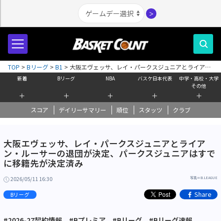
＞
TOP
>
Bリーグ
>
B1
>
大阪エヴェッサ、レイ・パークスジュニアとライア
ン・ルーサーの退団が決定、パークスジュニアはすでに移籍先が決定済み
新着
Bリーグ
NBA
バスケ日本代表
中学・高校・大学
その他
＋
＋
＋
＋
＋
スコア
デイリーサマリー
順位
スタッツ
クラブ
大阪エヴェッサ、レイ・パークスジュニアとライア
ン・ルーサーの退団が決定、パークスジュニアはすで
に移籍先が決定済み
2026/05/11 16:30
写真＝B.LEAGUE
Share
Bリーグ
#2026-27契約情報
#Bプレミア
#Bリーグ
#Bリーグ速報