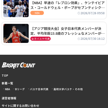
【NBA】早速の『レブロン効果』、ケンテイビア
ス・コールドウェル・ポープがセブンティシクサ
ーズに1年契約で加入
2026/07/26 09:58
NBA
【アジア競技大会】女子日本代表メンバーが決
定、平均年齢23.8歳のフレッシュなメンバーが日
本開催の大舞台で頂点を狙う
2026/07/30 16:12
女子バスケ代表
TOP
新着一覧
NBA
Bリーグ
バスケ日本代表
高校大学バスケ・その他
運営者情報
サイトに関するお問い合わせ