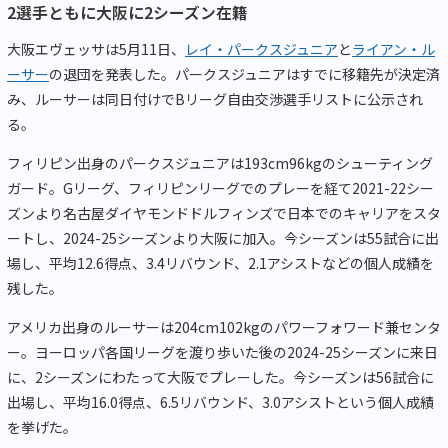
2選手ともに大阪に2シーズン在籍
大阪エヴェッサは5月11日、
レイ・パークスジュニア
と
ライアン・ル
ーサー
の退団を発表した。パークスジュニアはすでに移籍先が決定済
み、ルーサーは同日付けでBリーグ自由交渉選手リストに公示され
る。
フィリピン出身のパークスジュニアは193cm96kgのシューティング
ガード。Gリーグ、フィリピンリーグでのプレーを経て2021-22シー
ズンより名古屋ダイヤモンドドルフィンズで日本でのキャリアをスタ
ートし、2024-25シーズンより大阪に加入。今シーズンは55試合に出
場し、平均12.6得点、3.4リバウンド、2.1アシストなどの個人成績を
残した。
アメリカ出身のルーサーは204cm102kgのパワーフォワード兼センタ
ー。ヨーロッパ各国リーグを渡り歩いた後の2024-25シーズンに来日
に、2シーズンにわたって大阪でプレーした。今シーズンは56試合に
出場し、平均16.0得点、6.5リバウンド、3.0アシストという個人成績
を挙げた。