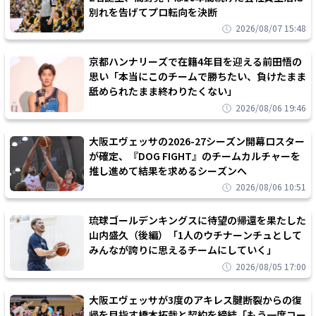
別れを告げてプロ転向を決断
2026/08/07 15:48
京都ハンナリーズで在籍4年目を迎える前田悟の
思い「本当にこのチームで勝ちたい、負けたまま
舐められたまま終わりたくない」
2026/08/06 19:46
大阪エヴェッサの2026-27シーズン開幕ロスター
が確定、『DOG FIGHT』のチームカルチャーを
推し進めて結果を求めるシーズンへ
2026/08/06 10:51
琉球ゴールデンキングスに待望の帰還を果たした
山内盛久（後編）「1人のウチナーンチュとして
みんなが誇りに思えるチームにしていく」
2026/08/05 17:00
大阪エヴェッサが3度のアキレス腱断裂からの復
帰を目指す橋本拓哉と契約を締結「もう一度コー