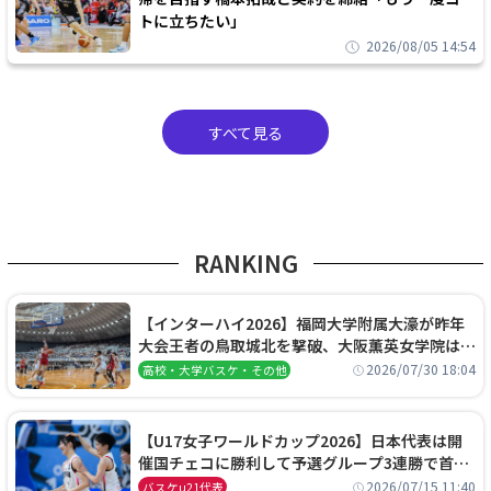
トに立ちたい」
2026/08/05 14:54
すべて見る
RANKING
【インターハイ2026】福岡大学附属大濠が昨年
大会王者の鳥取城北を撃破、大阪薫英女学院は岐
阜女子に完勝、大会3日目試合結果
2026/07/30 18:04
高校・大学バスケ・その他
【U17女子ワールドカップ2026】日本代表は開
催国チェコに勝利して予選グループ3連勝で首位
通過！準々決勝の相手はエジプトに決定
2026/07/15 11:40
バスケu21代表