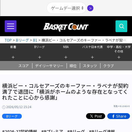
＞
TOP
>
Bリーグ
>
B1
>
横浜ビー・コルセアーズのキーファー・ラベナが契約
満了で退団に「横浜がホームのような存在となってくれたことに心から感
新着
Bリーグ
NBA
バスケ日本代表
中学・高校・大学
謝」
その他
＋
＋
＋
＋
＋
スコア
デイリーサマリー
順位
スタッツ
クラブ
横浜ビー・コルセアーズのキーファー・ラベナが契約
満了で退団に「横浜がホームのような存在となってく
れたことに心から感謝」
2026/05/12 15:24
写真＝B.LEAGUE
Share
Bリーグ
#2026-27契約情報
#Bプレミア
#Bリーグ
#Bリーグ速報