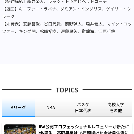
【契約締結】新井楽人、ラッシ・トゥオビヘッドコーチ
【退団】キーファー・ラベナ、ダミアン・イングリス、ゲイリー・ク
ラーク
【未発表】安藤誓哉、谷口光貴、前野幹太、森井健太、マイク・コッ
ツァー、キング開、松崎裕樹、須藤昂矢、兪龍海、江原行佐
TOPICS
バスケ
高校大学
Bリーグ
NBA
日本代表
その他
JBA公認プロフェッショナルレフェリーが新たに
2名誕生、高野晃平は16年間続けた会社員生活に