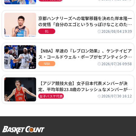
京都ハンナリーズへの電撃移籍を決めた岸本隆一
の覚悟「自分のエゴというちっぽけなことのため
に、京都に来たわけではない」
2026/08/04 19:39
B1
【NBA】早速の『レブロン効果』、ケンテイビア
ス・コールドウェル・ポープがセブンティシクサ
ーズに1年契約で加入
2026/07/26 09:58
NBA
【アジア競技大会】女子日本代表メンバーが決
定、平均年齢23.8歳のフレッシュなメンバーが日
本開催の大舞台で頂点を狙う
2026/07/30 16:12
女子バスケ代表