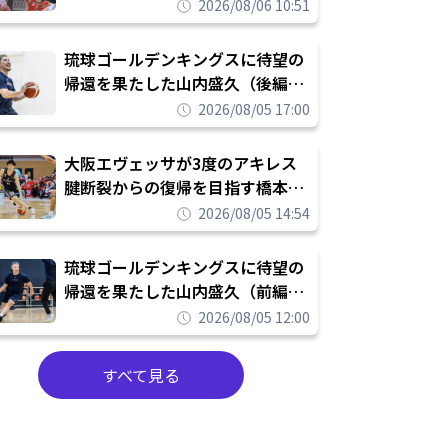
FIGHT』のチームカルチャーを推
2026/08/06 10:51
し進めて結果を求めるシーズンへ
琉球ゴールデンキングスに待望の
帰還を果たした山内盛久（後編）
「1人のウチナーンチュとしてみ
2026/08/05 17:00
んなが誇りに思えるチームにして
いく」
大阪エヴェッサが3度のアキレス
腱断裂からの復帰を目指す橋本拓
哉と契約を締結「もう一度コート
2026/08/05 14:54
に立ちたい」
琉球ゴールデンキングスに待望の
帰還を果たした山内盛久（前編）
「キングスが積み上げてきたもの
2026/08/05 12:00
を次の世代に繋いでいくのがやり
甲斐」
すべて見る