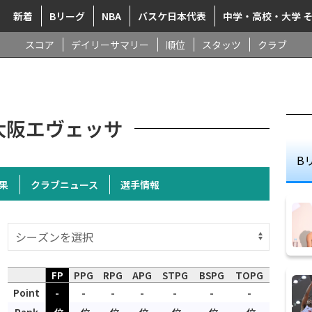
新着
Bリーグ
NBA
バスケ日本代表
中学・高校・大学 
スコア
デイリーサマリー
順位
スタッツ
クラブ
大阪エヴェッサ
B
果
クラブニュース
選手情報
FP
PPG
RPG
APG
STPG
BSPG
TOPG
Point
-
-
-
-
-
-
-