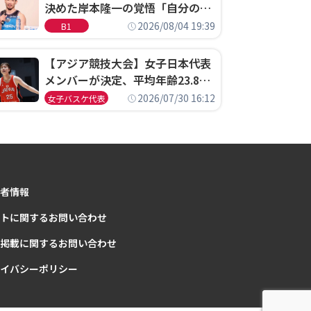
決めた岸本隆一の覚悟「自分のエ
ゴというちっぽけなことのため
2026/08/04 19:39
B1
に、京都に来たわけではない」
【アジア競技大会】女子日本代表
メンバーが決定、平均年齢23.8歳
のフレッシュなメンバーが日本開
2026/07/30 16:12
女子バスケ代表
催の大舞台で頂点を狙う
者情報
トに関するお問い合わせ
掲載に関するお問い合わせ
イバシーポリシー