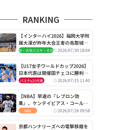
RANKING
【インターハイ2026】福岡大学附
属大濠が昨年大会王者の鳥取城北
を撃破、大阪薫英女学院は岐阜女
2026/07/30 18:04
高校・大学バスケ・その他
子に完勝、大会3日目試合結果
【U17女子ワールドカップ2026】
日本代表は開催国チェコに勝利し
て予選グループ3連勝で首位通
2026/07/15 11:40
バスケu21代表
過！準々決勝の相手はエジプトに
決定
【NBA】早速の『レブロン効
果』、ケンテイビアス・コールド
ウェル・ポープがセブンティシク
2026/07/26 09:58
NBA
サーズに1年契約で加入
京都ハンナリーズへの電撃移籍を