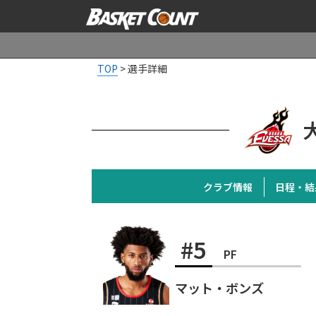
TOP
>
選手詳細
クラブ情報
日程・結
#5
PF
マット・ボンズ