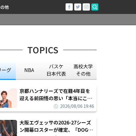
その他
TOPICS
バスケ
高校大学
リーグ
NBA
日本代表
その他
京都ハンナリーズで在籍4年目を
迎える前田悟の思い「本当にこの
チームで勝ちたい、負けたまま舐
2026/08/06 19:46
められたまま終わりたくない」
大阪エヴェッサの2026-27シーズ
ン開幕ロスターが確定、『DOG