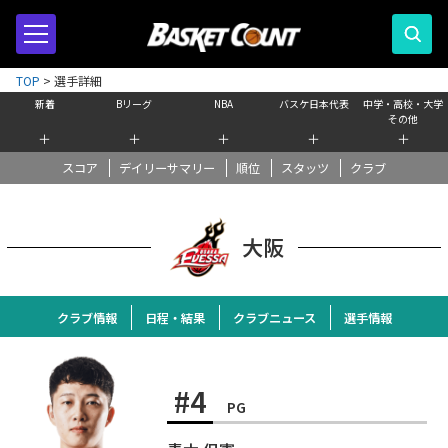
TOP
>
選手詳細
新着
Bリーグ
NBA
バスケ日本代表
中学・高校・大学
その他
＋
＋
＋
＋
＋
スコア
デイリーサマリー
順位
スタッツ
クラブ
大阪
クラブ情報
日程・結果
クラブニュース
選手情報
#4
PG