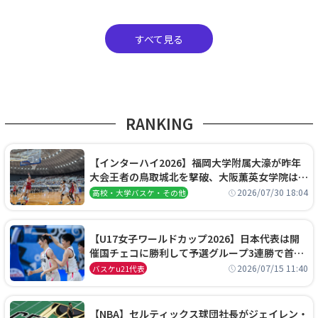
すべて見る
RANKING
【インターハイ2026】福岡大学附属大濠が昨年
大会王者の鳥取城北を撃破、大阪薫英女学院は岐
阜女子に完勝、大会3日目試合結果
2026/07/30 18:04
高校・大学バスケ・その他
【U17女子ワールドカップ2026】日本代表は開
催国チェコに勝利して予選グループ3連勝で首位
通過！準々決勝の相手はエジプトに決定
2026/07/15 11:40
バスケu21代表
【NBA】セルティックス球団社長がジェイレン・