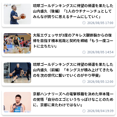
琉球ゴールデンキングスに待望の帰還を果たした
山内盛久（後編）「1人のウチナーンチュとして
みんなが誇りに思えるチームにしていく」
2026/08/05 17:00
大阪エヴェッサが3度のアキレス腱断裂からの復
帰を目指す橋本拓哉と契約を締結「もう一度コー
トに立ちたい」
2026/08/05 14:54
琉球ゴールデンキングスに待望の帰還を果たした
山内盛久（前編）「キングスが積み上げてきたも
のを次の世代に繋いでいくのがやり甲斐」
2026/08/05 12:00
京都ハンナリーズへの電撃移籍を決めた岸本隆一
の覚悟「自分のエゴというちっぽけなことのため
に、京都に来たわけではない」
2026/08/04 19:39