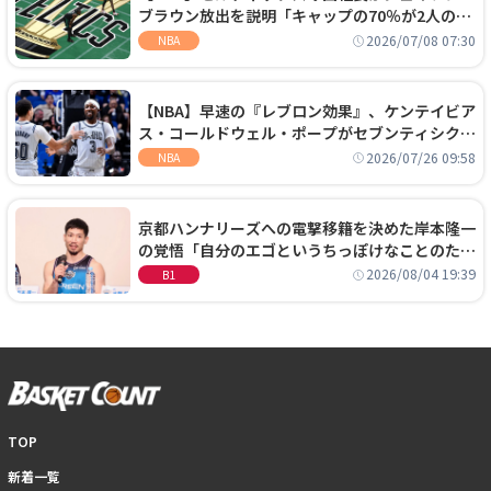
ブラウン放出を説明「キャップの70％が2人の選
手に集中するチームでは勝てない」
2026/07/08 07:30
NBA
【NBA】早速の『レブロン効果』、ケンテイビア
ス・コールドウェル・ポープがセブンティシクサ
ーズに1年契約で加入
2026/07/26 09:58
NBA
京都ハンナリーズへの電撃移籍を決めた岸本隆一
の覚悟「自分のエゴというちっぽけなことのため
に、京都に来たわけではない」
2026/08/04 19:39
B1
TOP
新着一覧