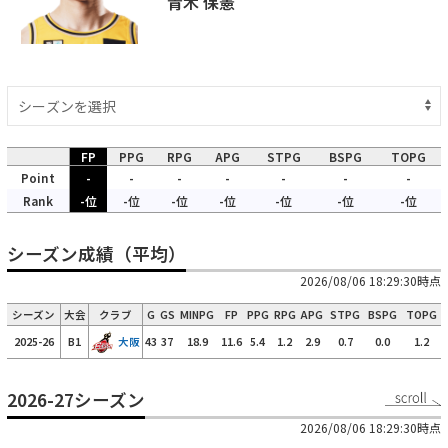
青木 保憲
FP
PPG
RPG
APG
STPG
BSPG
TOPG
Point
-
-
-
-
-
-
-
Rank
-位
-位
-位
-位
-位
-位
-位
シーズン成績（平均）
2026/08/06 18:29:30時点
シーズン
大会
クラブ
G
GS
MINPG
FP
PPG
RPG
APG
STPG
BSPG
TOPG
2025-26
B1
大阪
43
37
18.9
11.6
5.4
1.2
2.9
0.7
0.0
1.2
2026-27シーズン
2026/08/06 18:29:30時点