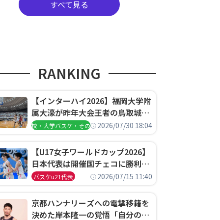
すべて見る
RANKING
【インターハイ2026】福岡大学附
属大濠が昨年大会王者の鳥取城北
を撃破、大阪薫英女学院は岐阜女
2026/07/30 18:04
高校・大学バスケ・その他
子に完勝、大会3日目試合結果
【U17女子ワールドカップ2026】
日本代表は開催国チェコに勝利し
て予選グループ3連勝で首位通
2026/07/15 11:40
バスケu21代表
過！準々決勝の相手はエジプトに
決定
京都ハンナリーズへの電撃移籍を
決めた岸本隆一の覚悟「自分のエ