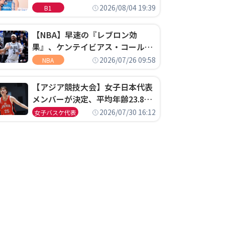
ゴというちっぽけなことのため
2026/08/04 19:39
B1
に、京都に来たわけではない」
【NBA】早速の『レブロン効
果』、ケンテイビアス・コールド
ウェル・ポープがセブンティシク
2026/07/26 09:58
NBA
サーズに1年契約で加入
【アジア競技大会】女子日本代表
メンバーが決定、平均年齢23.8歳
のフレッシュなメンバーが日本開
2026/07/30 16:12
女子バスケ代表
催の大舞台で頂点を狙う