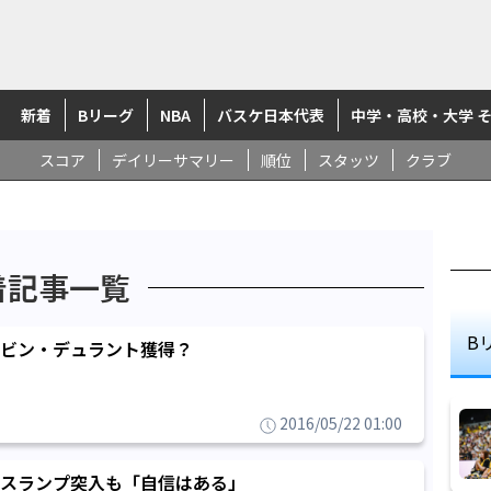
新着
Bリーグ
NBA
バスケ日本代表
中学・高校・大学 
スコア
デイリーサマリー
順位
スタッツ
クラブ
着記事一覧
B
ビン・デュラント獲得？
2016/05/22 01:00
スランプ突入も「自信はある」