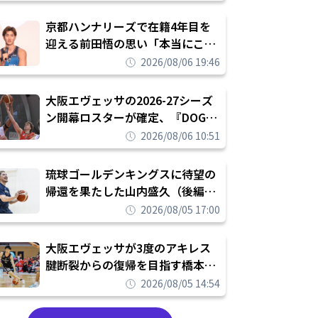
れを告げてプロ転向を決断
京都ハンナリーズで在籍4年目を
迎える前田悟の思い「本当にこの
チームで勝ちたい、負けたまま舐
2026/08/06 19:46
められたまま終わりたくない」
大阪エヴェッサの2026-27シーズ
ン開幕ロスターが確定、『DOG
FIGHT』のチームカルチャーを推
2026/08/06 10:51
し進めて結果を求めるシーズンへ
琉球ゴールデンキングスに待望の
帰還を果たした山内盛久（後編）
「1人のウチナーンチュとしてみ
2026/08/05 17:00
んなが誇りに思えるチームにして
いく」
大阪エヴェッサが3度のアキレス
腱断裂からの復帰を目指す橋本拓
哉と契約を締結「もう一度コート
2026/08/05 14:54
に立ちたい」