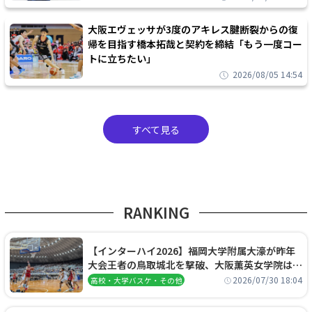
大阪エヴェッサが3度のアキレス腱断裂からの復
帰を目指す橋本拓哉と契約を締結「もう一度コー
トに立ちたい」
2026/08/05 14:54
すべて見る
RANKING
【インターハイ2026】福岡大学附属大濠が昨年
大会王者の鳥取城北を撃破、大阪薫英女学院は岐
阜女子に完勝、大会3日目試合結果
2026/07/30 18:04
高校・大学バスケ・その他