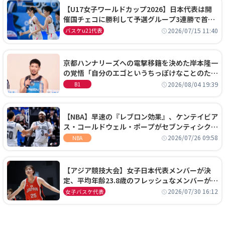
【U17女子ワールドカップ2026】日本代表は開
催国チェコに勝利して予選グループ3連勝で首位
通過！準々決勝の相手はエジプトに決定
2026/07/15 11:40
バスケu21代表
京都ハンナリーズへの電撃移籍を決めた岸本隆一
の覚悟「自分のエゴというちっぽけなことのため
に、京都に来たわけではない」
2026/08/04 19:39
B1
【NBA】早速の『レブロン効果』、ケンテイビア
ス・コールドウェル・ポープがセブンティシクサ
ーズに1年契約で加入
2026/07/26 09:58
NBA
【アジア競技大会】女子日本代表メンバーが決
定、平均年齢23.8歳のフレッシュなメンバーが日
本開催の大舞台で頂点を狙う
2026/07/30 16:12
女子バスケ代表