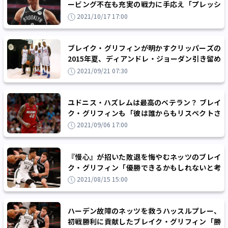
ービング不在も充実の戦力に手応え「プレッシ
ャーに感じる必要はない」
2021/10/17 17:00
ブレイク・グリフィンが明かすクリッパーズの
2015年夏、ディアンドレ・ジョーダン引き留め
工作の舞台裏「前日には決まっていた」
2021/09/21 07:30
ユドニス・ハズレムは最高のベテラン？ ブレイ
ク・グリフィンも「彼は誰からもリスペクトさ
れている」と太鼓判
2021/09/06 17:00
『慢心』が招いた敗退を悔やむネッツのブレイ
ク・グリフィン「優勝できるかもしれないと考
えていた自分がいた」
2021/08/15 15:00
ハーデン故障のネッツを救うハッスルプレー、
初戦勝利に貢献したブレイク・グリフィン「勝