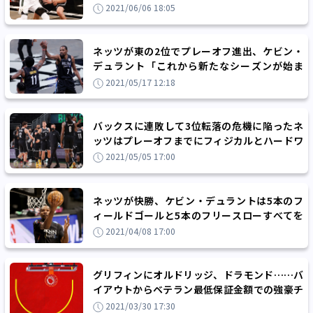
つために必要なことをやる」
2021/06/06 18:05
ネッツが東の2位でプレーオフ進出、ケビン・
デュラント「これから新たなシーズンが始ま
る」
2021/05/17 12:18
バックスに連敗して3位転落の危機に陥ったネ
ッツはプレーオフまでにフィジカルとハードワ
ーク、連携の課題を解消できるか
2021/05/05 17:00
ネッツが快勝、ケビン・デュラントは5本のフ
ィールドゴールと5本のフリースローすべてを
決める復活のパフォーマンス
2021/04/08 17:00
グリフィンにオルドリッジ、ドラモンド……バ
イアウトからベテラン最低保証金額での強豪チ
ーム移籍は『アンフェア』か？
2021/03/30 17:30