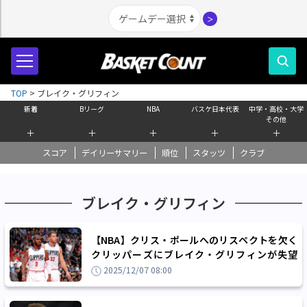
＞
TOP
>
ブレイク・グリフィン
新着
Bリーグ
NBA
バスケ日本代表
中学・高校・大学
その他
＋
＋
＋
＋
＋
スコア
デイリーサマリー
順位
スタッツ
クラブ
ブレイク・グリフィン
【NBA】クリス・ポールへのリスペクトを欠く
クリッパーズにブレイク・グリフィンが失望
「人をどう扱うかでその評価は決まる」
2025/12/07 08:00