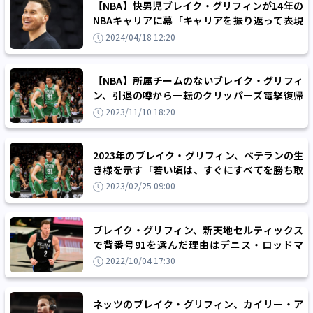
【NBA】快男児ブレイク・グリフィンが14年の
NBAキャリアに幕「キャリアを振り返って表現
したいと思ったのは感謝の気持ち」
2024/04/18 12:20
【NBA】所属チームのないブレイク・グリフィ
ン、引退の噂から一転のクリッパーズ電撃復帰
は実現するか
2023/11/10 18:20
2023年のブレイク・グリフィン、ベテランの生
き様を示す「若い頃は、すぐにすべてを勝ち取
りたかった」
2023/02/25 09:00
ブレイク・グリフィン、新天地セルティックス
で背番号91を選んだ理由はデニス・ロッドマ
ン!?
2022/10/04 17:30
ネッツのブレイク・グリフィン、カイリー・ア