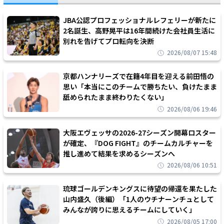
JBA公認プロフェッショナルレフェリーが新たに
2名誕生、高野晃平は16年間続けた会社員生活に
別れを告げてプロ転向を決断
2026/08/07 15:48
京都ハンナリーズで在籍4年目を迎える前田悟の
思い「本当にこのチームで勝ちたい、負けたまま
舐められたまま終わりたくない」
2026/08/06 19:46
大阪エヴェッサの2026-27シーズン開幕ロスター
が確定、『DOG FIGHT』のチームカルチャーを
推し進めて結果を求めるシーズンへ
2026/08/06 10:51
琉球ゴールデンキングスに待望の帰還を果たした
山内盛久（後編）「1人のウチナーンチュとして
みんなが誇りに思えるチームにしていく」
2026/08/05 17:00