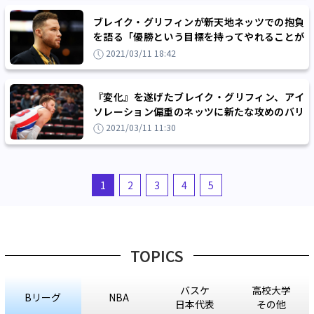
ブレイク・グリフィンが新天地ネッツでの抱負
を語る「優勝という目標を持ってやれることが
うれしい」
2021/03/11 18:42
『変化』を遂げたブレイク・グリフィン、アイ
ソレーション偏重のネッツに新たな攻めのバリ
エーションをもたらす
2021/03/11 11:30
1
2
3
4
5
TOPICS
バスケ
高校大学
Bリーグ
NBA
日本代表
その他