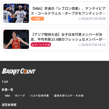
【NBA】早速の『レブロン効果』、ケンテイビア
ス・コールドウェル・ポープがセブンティシクサ
ーズに1年契約で加入
2026/07/26 09:58
NBA
【アジア競技大会】女子日本代表メンバーが決
定、平均年齢23.8歳のフレッシュなメンバーが日
本開催の大舞台で頂点を狙う
2026/07/30 16:12
女子バスケ代表
TOP
新着一覧
NBA
Bリーグ
バスケ日本代表
高校大学バスケ・その他
運営者情報