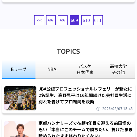
<<
609
610
611
607
608
TOPICS
バスケ
高校大学
Bリーグ
NBA
日本代表
その他
JBA公認プロフェッショナルレフェリーが新たに
2名誕生、高野晃平は16年間続けた会社員生活に
別れを告げてプロ転向を決断
2026/08/07 15:48
京都ハンナリーズで在籍4年目を迎える前田悟の
思い「本当にこのチームで勝ちたい、負けたまま
舐められたまま終わりたくない」