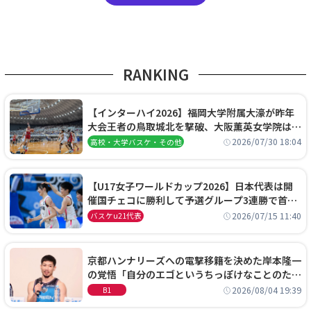
RANKING
【インターハイ2026】福岡大学附属大濠が昨年
大会王者の鳥取城北を撃破、大阪薫英女学院は岐
阜女子に完勝、大会3日目試合結果
2026/07/30 18:04
高校・大学バスケ・その他
【U17女子ワールドカップ2026】日本代表は開
催国チェコに勝利して予選グループ3連勝で首位
通過！準々決勝の相手はエジプトに決定
2026/07/15 11:40
バスケu21代表
京都ハンナリーズへの電撃移籍を決めた岸本隆一
の覚悟「自分のエゴというちっぽけなことのため
に、京都に来たわけではない」
2026/08/04 19:39
B1