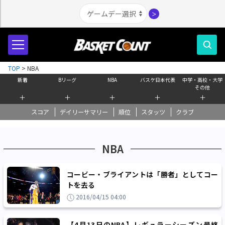
＞
TOP
>
NBA
新着
Bリーグ
NBA
バスケ日本代表
中学・高校・大学
その他
＋
＋
＋
＋
＋
スコア
デイリーサマリー
順位
スタッツ
クラブ
NBA
コービー・ブライアントは「勝者」としてコー
トを去る
2016/04/15 04:00
【4月13日のNBA】レギュラーシーズン最終