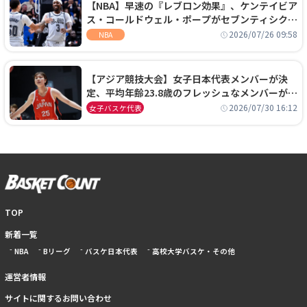
【NBA】早速の『レブロン効果』、ケンテイビア
ス・コールドウェル・ポープがセブンティシクサ
ーズに1年契約で加入
2026/07/26 09:58
NBA
【アジア競技大会】女子日本代表メンバーが決
定、平均年齢23.8歳のフレッシュなメンバーが日
本開催の大舞台で頂点を狙う
2026/07/30 16:12
女子バスケ代表
TOP
新着一覧
NBA
Bリーグ
バスケ日本代表
高校大学バスケ・その他
運営者情報
サイトに関するお問い合わせ