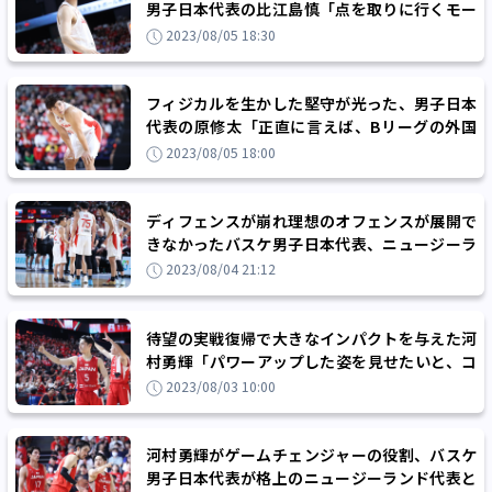
男子日本代表の比江島慎「点を取りに行くモー
ドで試合に入りました」
2023/08/05 18:30
フィジカルを生かした堅守が光った、男子日本
代表の原修太「正直に言えば、Bリーグの外国
籍選手たちの方が強かったりします」
2023/08/05 18:00
ディフェンスが崩れ理想のオフェンスが展開で
きなかったバスケ男子日本代表、ニュージーラ
ンドとの強化試合第2戦に19点差の完敗
2023/08/04 21:12
待望の実戦復帰で大きなインパクトを与えた河
村勇輝「パワーアップした姿を見せたいと、コ
ートに立ちました」
2023/08/03 10:00
河村勇輝がゲームチェンジャーの役割、バスケ
男子日本代表が格上のニュージーランド代表と