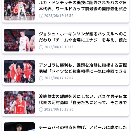
ルカ・ドンチッチの美技に翻弄されたバスケ日
本代表、ワールドカップ前最後の国際強化試合
で35点差の完敗
2023/08/19 16:52
ジョシュ・ホーキンソンが語るハッスルへのこ
だわり「チームや会場にエナジーを与え、僕た
ちに勢いをもたらしていく」
2023/08/18 19:13
アンゴラに勝利も、課題を冷静に指摘する富樫
勇樹「ドイツなど強豪相手に一気に挽回できる
かと言ったら簡単ではない」
2023/08/17 12:02
渡邊雄太の離脱を苦にしない、バスケ男子日本
代表の河村勇輝「自分たちにとって、そこまで
ハプニングではない」
2023/08/16 18:30
チームハイの得点を挙げ、アピールに成功した