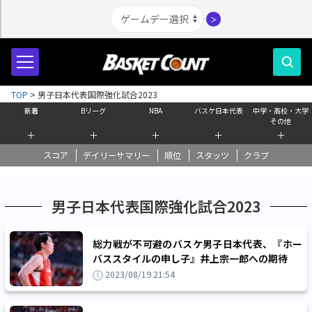
＞
TOP
>
男子日本代表国際強化試合2023
新着
Bリーグ
NBA
バスケ日本代表
中学・高校・大学
その他
＋
＋
＋
＋
＋
スコア
デイリーサマリー
順位
スタッツ
クラブ
男子日本代表国際強化試合2023
総力戦が不可避のバスケ男子日本代表、『ホー
バススタイルの申し子』井上宗一郎への期待
2023/08/19 21:54