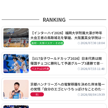
RANKING
【インターハイ2026】福岡大学附属大濠が昨年
大会王者の鳥取城北を撃破、大阪薫英女学院は岐
阜女子に完勝、大会3日目試合結果
2026/07/30 18:04
高校・大学バスケ・その他
【U17女子ワールドカップ2026】日本代表は開
催国チェコに勝利して予選グループ3連勝で首位
通過！準々決勝の相手はエジプトに決定
2026/07/15 11:40
バスケu21代表
京都ハンナリーズへの電撃移籍を決めた岸本隆一
の覚悟「自分のエゴというちっぽけなことのため
に、京都に来たわけではない」
2026/08/04 19:39
B1