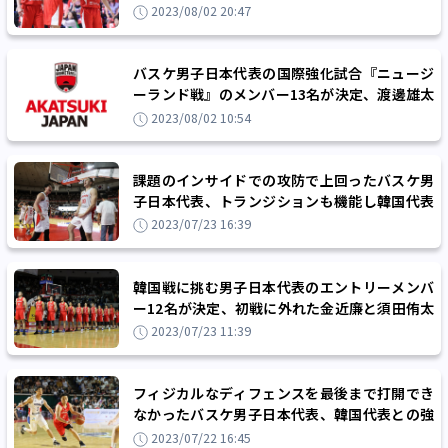
の接戦を制す
2023/08/02 20:47
バスケ男子日本代表の国際強化試合『ニュージ
ーランド戦』のメンバー13名が決定、渡邊雄太
とホーキンソンが外れる
2023/08/02 10:54
課題のインサイドでの攻防で上回ったバスケ男
子日本代表、トランジションも機能し韓国代表
に前日のリベンジ
2023/07/23 16:39
韓国戦に挑む男子日本代表のエントリーメンバ
ー12名が決定、初戦に外れた金近廉と須田侑太
郎がメンバー入り
2023/07/23 11:39
フィジカルなディフェンスを最後まで打開でき
なかったバスケ男子日本代表、韓国代表との強
化試合初戦に7点差で敗れる
2023/07/22 16:45