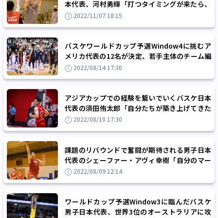
本代表、河村勇輝「打つタイミングが来たら、
思いっきりスコアリングしていきたい」
2022/11/07 18:15
バスケワールドカップ予選Window4に挑むア
メリカ代表の12名が決定、若手主体のチーム編
成に
2022/08/14 17:30
アジアカップでの経験を繋いでいくバスケ日本
代表の須田侑太郎「自分たちが築き上げてきた
ものを体現していきたい」
2022/08/10 17:30
課題のリバウンドで奮闘が期待される男子日本
代表のシェーファー・アヴィ幸樹「自分のマー
クマンには必ず取らせない意識」
2022/08/09 12:14
ワールドカップ予選Window3に臨んだバスケ
男子日本代表、世界3位のオーストラリアに攻