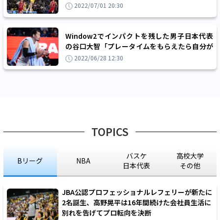
守両面で圧倒され46点差の大敗
2022/07/01 20:30
Window2でインパクトを残した男子日本代表
の谷口大智「プレータイムをもらえたら自分が
どれだけできるかを初めて知りました」
2022/06/28 12:30
TOPICS
バスケ
高校大学
Bリーグ
NBA
日本代表
その他
JBA公認プロフェッショナルレフェリーが新たに
2名誕生、高野晃平は16年間続けた会社員生活に
別れを告げてプロ転向を決断