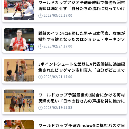
ワールドカップアジア予選最終戦で快勝も河村
勇輝は満足せず「自分たちの流れに持っていけ
る時間帯が少なかった」
2023/03/02 17:00
難敵のイランに圧勝した男子日本代表、攻撃が
機能する鍵となったのはジョシュ・ホーキンソ
ンの非凡なパスセンス
2023/02/24 17:00
3ポイントシュートを武器にA代表候補に追加招
集されたビッグマン市川真人「自分がどこまで
通用できるか積極的にチャレンジしたい」
2023/02/21 17:00
ワールドカップ予選最後の2試合にかける河村
勇輝の思い「日本の皆さんの声援を背に絶対に
勝ちたいと思います」
2023/02/19 11:53
ワールドカップ予選Window5に挑むバスケ日