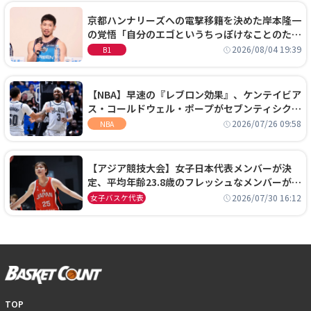
京都ハンナリーズへの電撃移籍を決めた岸本隆一
の覚悟「自分のエゴというちっぽけなことのため
に、京都に来たわけではない」
2026/08/04 19:39
B1
【NBA】早速の『レブロン効果』、ケンテイビア
ス・コールドウェル・ポープがセブンティシクサ
ーズに1年契約で加入
2026/07/26 09:58
NBA
【アジア競技大会】女子日本代表メンバーが決
定、平均年齢23.8歳のフレッシュなメンバーが日
本開催の大舞台で頂点を狙う
2026/07/30 16:12
女子バスケ代表
TOP