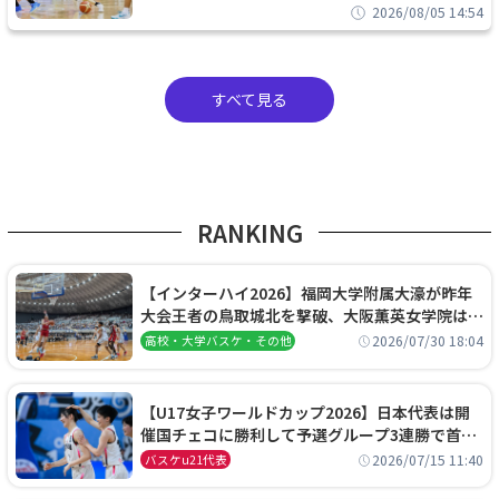
2026/08/05 14:54
すべて見る
RANKING
【インターハイ2026】福岡大学附属大濠が昨年
大会王者の鳥取城北を撃破、大阪薫英女学院は岐
阜女子に完勝、大会3日目試合結果
2026/07/30 18:04
高校・大学バスケ・その他
【U17女子ワールドカップ2026】日本代表は開
催国チェコに勝利して予選グループ3連勝で首位
通過！準々決勝の相手はエジプトに決定
2026/07/15 11:40
バスケu21代表