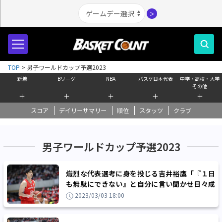
＞
TOP
>
男子ワールドカップ予選2023
新着
Bリーグ
NBA
バスケ日本代表
中学・高校・大学
その他
＋
＋
＋
＋
＋
スコア
デイリーサマリー
順位
スタッツ
クラブ
男子ワールドカップ予選2023
熾烈な代表選考に身を投じる吉井裕鷹「『１日
も無駄にできない』と自分に言い聞かせ日々成
長したい」
2023/03/03 18:00