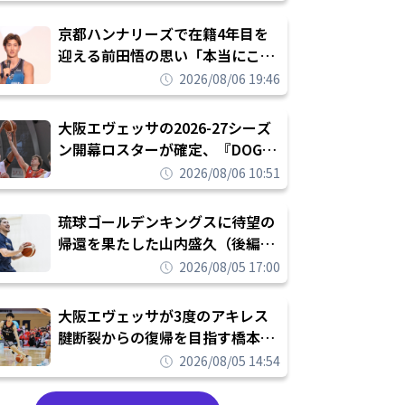
れを告げてプロ転向を決断
京都ハンナリーズで在籍4年目を
迎える前田悟の思い「本当にこの
チームで勝ちたい、負けたまま舐
2026/08/06 19:46
められたまま終わりたくない」
大阪エヴェッサの2026-27シーズ
ン開幕ロスターが確定、『DOG
FIGHT』のチームカルチャーを推
2026/08/06 10:51
し進めて結果を求めるシーズンへ
琉球ゴールデンキングスに待望の
帰還を果たした山内盛久（後編）
「1人のウチナーンチュとしてみ
2026/08/05 17:00
んなが誇りに思えるチームにして
いく」
大阪エヴェッサが3度のアキレス
腱断裂からの復帰を目指す橋本拓
哉と契約を締結「もう一度コート
2026/08/05 14:54
に立ちたい」