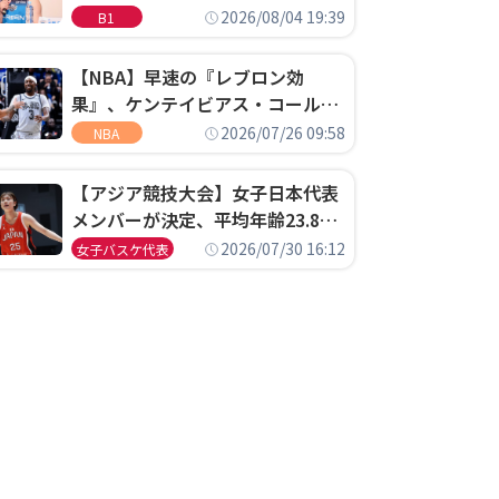
ゴというちっぽけなことのため
2026/08/04 19:39
B1
に、京都に来たわけではない」
【NBA】早速の『レブロン効
果』、ケンテイビアス・コールド
ウェル・ポープがセブンティシク
2026/07/26 09:58
NBA
サーズに1年契約で加入
【アジア競技大会】女子日本代表
メンバーが決定、平均年齢23.8歳
のフレッシュなメンバーが日本開
2026/07/30 16:12
女子バスケ代表
催の大舞台で頂点を狙う