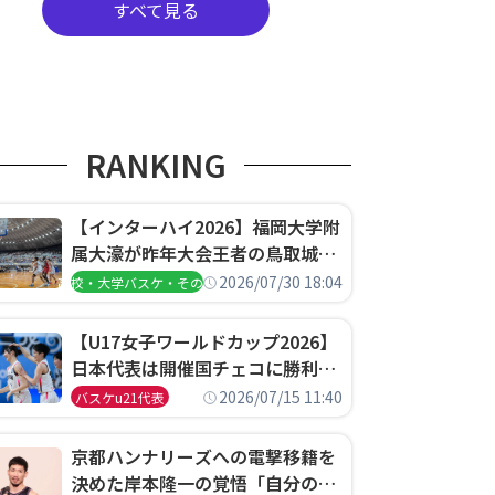
すべて見る
RANKING
【インターハイ2026】福岡大学附
属大濠が昨年大会王者の鳥取城北
を撃破、大阪薫英女学院は岐阜女
2026/07/30 18:04
高校・大学バスケ・その他
子に完勝、大会3日目試合結果
【U17女子ワールドカップ2026】
日本代表は開催国チェコに勝利し
て予選グループ3連勝で首位通
2026/07/15 11:40
バスケu21代表
過！準々決勝の相手はエジプトに
決定
京都ハンナリーズへの電撃移籍を
決めた岸本隆一の覚悟「自分のエ