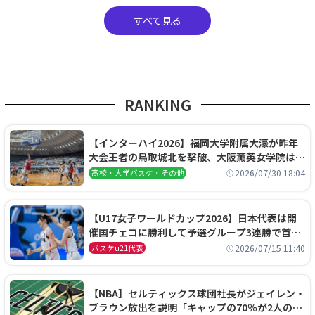
すべて見る
RANKING
【インターハイ2026】福岡大学附属大濠が昨年
大会王者の鳥取城北を撃破、大阪薫英女学院は岐
阜女子に完勝、大会3日目試合結果
2026/07/30 18:04
高校・大学バスケ・その他
【U17女子ワールドカップ2026】日本代表は開
催国チェコに勝利して予選グループ3連勝で首位
通過！準々決勝の相手はエジプトに決定
2026/07/15 11:40
バスケu21代表
【NBA】セルティックス球団社長がジェイレン・
ブラウン放出を説明「キャップの70％が2人の選