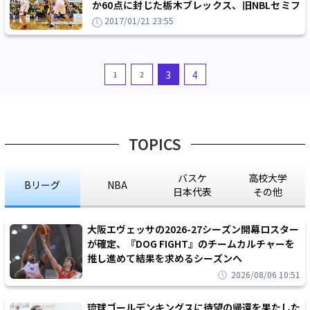
か60点に封じた栃木ブレックス、旧NBLセミフ
ァイナルのリベンジに成功
2017/01/21 23:55
3
4
1
2
TOPICS
バスケ
高校大学
Bリーグ
NBA
日本代表
その他
大阪エヴェッサの2026-27シーズン開幕ロスター
が確定、『DOG FIGHT』のチームカルチャーを
推し進めて結果を求めるシーズンへ
2026/08/06 10:51
琉球ゴールデンキングスに待望の帰還を果たした