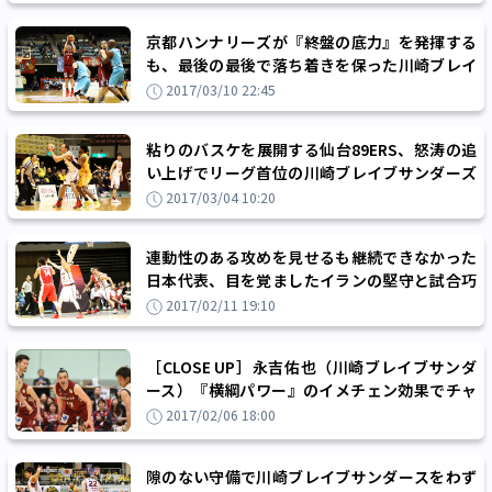
京都ハンナリーズが『終盤の底力』を発揮する
も、最後の最後で落ち着きを保った川崎ブレイ
ブサンダースが逃げ切り5連勝
2017/03/10 22:45
粘りのバスケを展開する仙台89ERS、怒涛の追
い上げでリーグ首位の川崎ブレイブサンダーズ
を追い詰めるも、延長で力尽きる
2017/03/04 10:20
連動性のある攻めを見せるも継続できなかった
日本代表、目を覚ましたイランの堅守と試合巧
者ぶりに屈して接戦を落とす
2017/02/11 19:10
［CLOSE UP］永吉佑也（川崎ブレイブサンダ
ース）『横綱パワー』のイメチェン効果でチャ
ンス到来!?
2017/02/06 18:00
隙のない守備で川崎ブレイブサンダースをわず