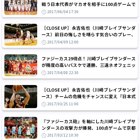
戦う日本代表がマカオを相手に100点ゲームで
快勝し準決勝へ進出
2017/06/04 17:30
［CLOSE UP］永吉佑也（川崎ブレイブサンダ
ース）前日の悔しさを晴らす気合いのプレー、
チルドレス封じで連勝に貢献
2017/04/09 12:00
ファジーカス29得点！ 川崎ブレイブサンダース
が精度の高いバスケで連勝、三遠ネオフェニッ
クスとの対戦成績をタイに戻す
2017/04/08 22:30
［CLOSE UP］永吉佑也（川崎ブレイブサンダ
ース）チームの危機をチャンスに変え『日本式
ビッグマン』のあるべき姿を模索
2017/03/25 11:00
『ファジーカス砲』を軸にした川崎ブレイブサ
ンダースの攻撃力が爆発、100点ゲームで京都
ハンナリーズを撃破
2017/03/12 10:30