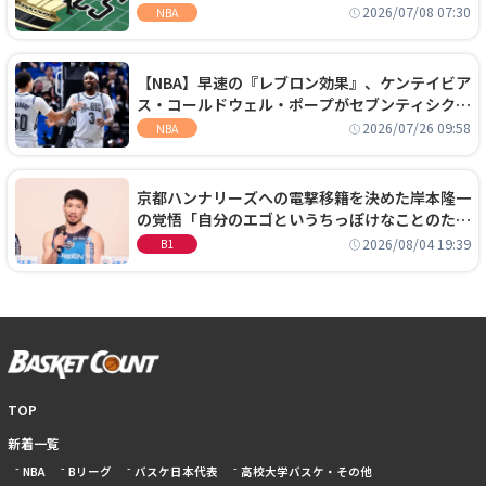
手に集中するチームでは勝てない」
2026/07/08 07:30
NBA
【NBA】早速の『レブロン効果』、ケンテイビア
ス・コールドウェル・ポープがセブンティシクサ
ーズに1年契約で加入
2026/07/26 09:58
NBA
京都ハンナリーズへの電撃移籍を決めた岸本隆一
の覚悟「自分のエゴというちっぽけなことのため
に、京都に来たわけではない」
2026/08/04 19:39
B1
TOP
新着一覧
NBA
Bリーグ
バスケ日本代表
高校大学バスケ・その他