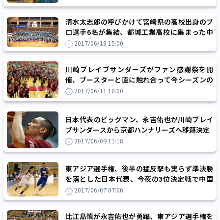
清水太志郎の呼びかけて宮崎県の高校出身のプ
ロ選手6名が集結、都城工業高校に集まった中
学生プレーヤー100人と交流
2017/06/18 15:00
川崎ブレイブサンダーズがファン感謝祭を開
催、ブースターと直に触れ合って今シーズンの
感謝を伝える
2017/06/11 10:00
日本代表のビッグマン、永吉佑也が川崎ブレイ
ブサンダースから京都ハンナリーズへ移籍決定
2017/06/09 11:18
東アジア選手権、後半の猛反撃も実らず準決勝
を落とした日本代表、今夜の3位決定戦で中国
と対戦
2017/06/07 07:00
比江島慎が永吉佑也が勇躍、東アジア選手権を