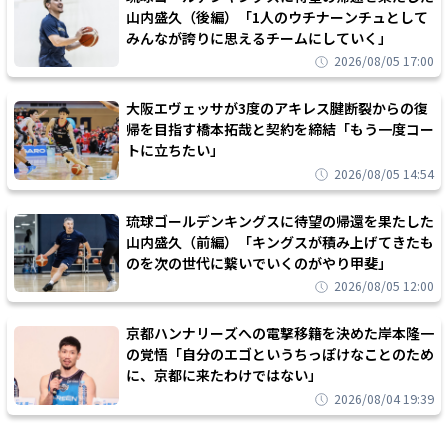
山内盛久（後編）「1人のウチナーンチュとして
みんなが誇りに思えるチームにしていく」
2026/08/05 17:00
大阪エヴェッサが3度のアキレス腱断裂からの復
帰を目指す橋本拓哉と契約を締結「もう一度コー
トに立ちたい」
2026/08/05 14:54
琉球ゴールデンキングスに待望の帰還を果たした
山内盛久（前編）「キングスが積み上げてきたも
のを次の世代に繋いでいくのがやり甲斐」
2026/08/05 12:00
京都ハンナリーズへの電撃移籍を決めた岸本隆一
の覚悟「自分のエゴというちっぽけなことのため
に、京都に来たわけではない」
2026/08/04 19:39