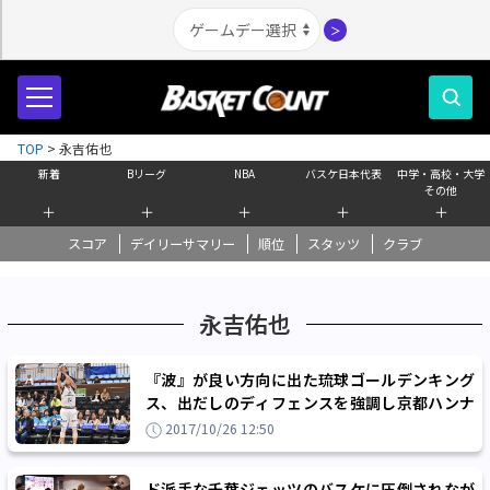
＞
TOP
>
永吉佑也
新着
Bリーグ
NBA
バスケ日本代表
中学・高校・大学
その他
＋
＋
＋
＋
＋
スコア
デイリーサマリー
順位
スタッツ
クラブ
永吉佑也
『波』が良い方向に出た琉球ゴールデンキング
ス、出だしのディフェンスを強調し京都ハンナ
リーズに快勝！
2017/10/26 12:50
ド派手な千葉ジェッツのバスケに圧倒されなが