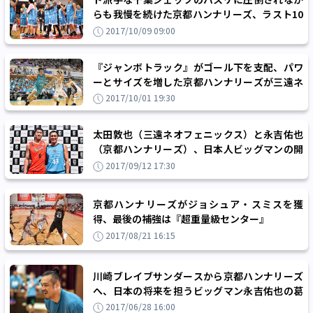
らも我慢を続けた京都ハンナリーズ、ラスト10
分を26-6の大反攻で逆転勝利！
2017/10/09 09:00
『ジャンボトラック』がゴール下を支配、パワ
ーとサイズを増した京都ハンナリーズが三遠ネ
オフェニックスに開幕2連勝！
2017/10/01 19:30
太田敦也（三遠ネオフェニックス）と永吉佑也
（京都ハンナリーズ）、日本人ビッグマンの開
幕戦『バチバチ対決』に注目！
2017/09/12 17:30
京都ハンナリーズがジョシュア・スミスを獲
得、最後の補強は『超重量級センター』
2017/08/21 16:15
川崎ブレイブサンダースから京都ハンナリーズ
へ、日本の将来を担うビッグマン永吉佑也の葛
藤と2020年への展望
2017/06/28 16:00